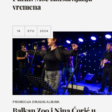
vremena
14
STU
2024
PROMOCIJA DRUGOG ALBUMA
Balkan Zoo i Nina Ćorić u