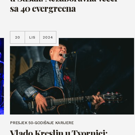
sa 40 evergreena
20
LIS
2024
PRESJEK 50-GODIŠNJE KARIJERE
Vlado Kreslin u Tvornici: