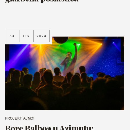
13
LIS
2024
PROJEKT AJMO!
Bore Balboa u Azimutu: