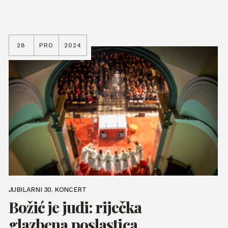
28
PRO
2024
JUBILARNI 30. KONCERT
Božić je judi: riječka
glazbena poslastica