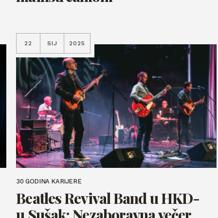
22
SIJ
2025
30 GODINA KARIJERE
Beatles Revival Band u HKD-
u Sušak: Nezaboravna večer