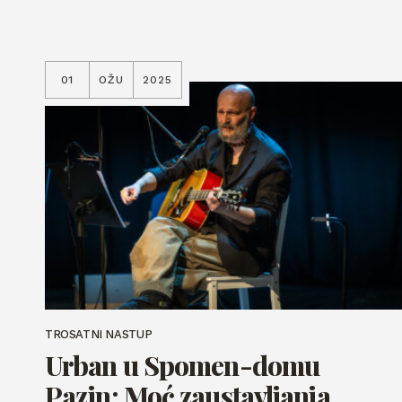
01
OŽU
2025
TROSATNI NASTUP
Urban u Spomen-domu
Pazin: Moć zaustavljanja