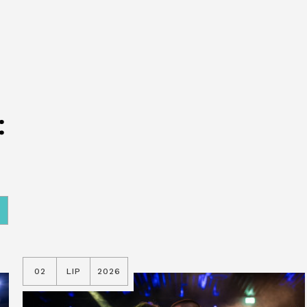
:
A
02
LIP
2026