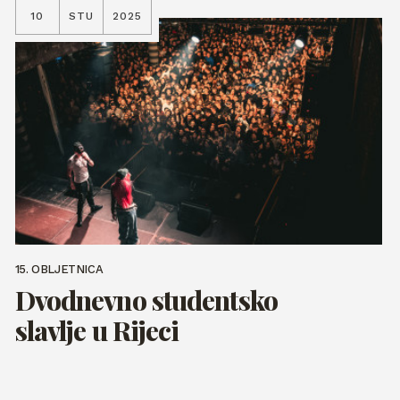
10
STU
2025
15. OBLJETNICA
Dvodnevno studentsko
slavlje u Rijeci