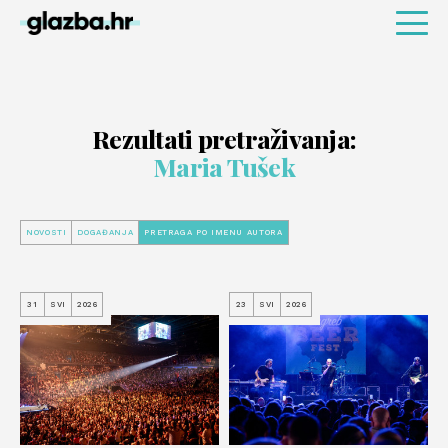
Rezultati pretraživanja:
Maria Tušek
NOVOSTI
DOGAĐANJA
PRETRAGA PO IMENU AUTORA
31
SVI
2026
23
SVI
2026