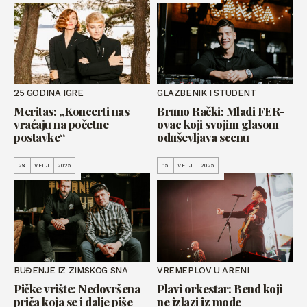
25 GODINA IGRE
GLAZBENIK I STUDENT
Meritas: „Koncerti nas
Bruno Rački: Mladi FER-
vraćaju na početne
ovac koji svojim glasom
postavke“
oduševljava scenu
28
VELJ
2025
15
VELJ
2025
BUĐENJE IZ ZIMSKOG SNA
VREMEPLOV U ARENI
Pičke vrište: Nedovršena
Plavi orkestar: Bend koji
priča koja se i dalje piše
ne izlazi iz mode