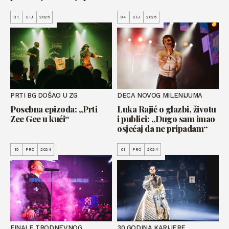
31
SIJ
2025
04
SIJ
2025
PRTI BG DOŠAO U ZG
DECA NOVOG MILENIJUMA
Posebna epizoda: „Prti
Luka Rajić o glazbi, životu
Zee Gee u kući“
i publici: „Dugo sam imao
osjećaj da ne pripadam“
15
PRO
2024
01
PRO
2024
FINALE TRODNEVNOG
30 GODINA KARIJERE