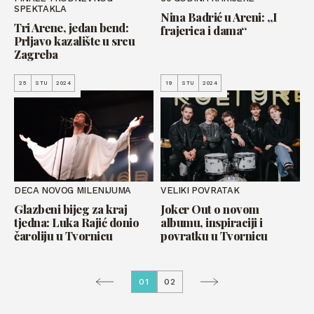
SPEKTAKLA
Nina Badrić u Areni: „I
Tri Arene, jedan bend:
frajerica i dama“
Prljavo kazalište u srcu
Zagreba
25
STU
2024
19
STU
2024
DECA NOVOG MILENIJUMA
VELIKI POVRATAK
Glazbeni bijeg za kraj
Joker Out o novom
tjedna: Luka Rajić donio
albumu, inspiraciji i
čaroliju u Tvornicu
povratku u Tvornicu
01
02