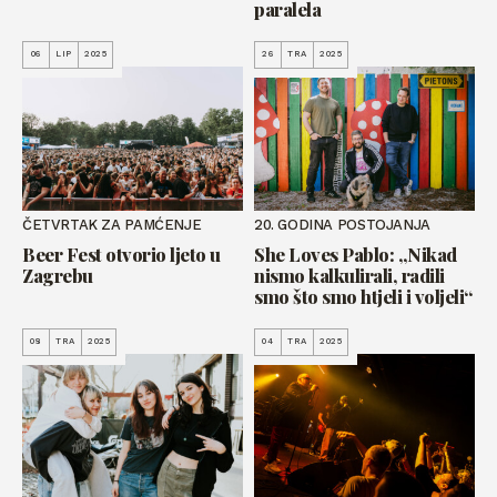
paralela
06
LIP
2025
26
TRA
2025
ČETVRTAK ZA PAMĆENJE
20. GODINA POSTOJANJA
Beer Fest otvorio ljeto u
She Loves Pablo: „Nikad
Zagrebu
nismo kalkulirali, radili
smo što smo htjeli i voljeli“
08
TRA
2025
04
TRA
2025