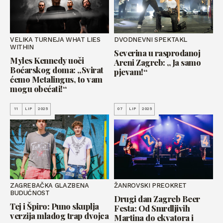
VELIKA TURNEJA WHAT LIES
DVODNEVNI SPEKTAKL
WITHIN
Severina u rasprodanoj
Myles Kennedy uoči
Areni Zagreb: „Ja samo
Boćarskog doma: „Svirat
pjevam!“
ćemo Metalingus, to vam
mogu obećati!“
11
LIP
2025
07
LIP
2025
ZAGREBAČKA GLAZBENA
ŽANROVSKI PREOKRET
BUDUĆNOST
Drugi dan Zagreb Beer
Tej i Špiro: Puno skuplja
Festa: Od Smrdljivih
verzija mladog trap dvojca
Martina do ekvatora i