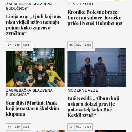
ZAGREBAČKA GLAZBENA
HIP-HOP DUO
BUDUĆNOST
Kronike Bolesne braće:
Linija 109: „Ljudi koji nas
Lovci na šubare, lovačke
nisu vidjeli uživo nemaju
priče i Nensi Hohnberger
pojma kako zapravo
zvučimo“
27
OŽU
2025
25
OŽU
2025
ZAGREBAČKA GLAZBENA
MODERNE VEZE
BUDUĆNOST
Buč Kesidi: „Album koji
Smrdljivi Martini: Punk
uskoro dolazi pravi je
koji je nastao u školskim
pokazatelj kako Buč
klupama
Kesidi zvuči“
17
OŽU
2025
13
OŽU
2025