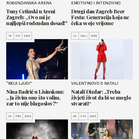
ROĐENDANSKA ARENA
EMOTIVNO I INTENZIVNO
Tony Cetinski u Areni
Drugi dan Zagreb Beer
Zagreb: „Ovo mi je
Festa: Generacija koja ne
najljepši rođendan dosad!"
čeka svoje vrijeme
18
SVI
2026
13
VELJ
2026
"MOJI LJUDI“
VALENTINOVO S NATALI
Nina Badrić u Lisinskom:
Natali Dizdar: „Treba
„Ja živim ono što volim,
živjeti život da bi se moglo
zar to nije blagoslov?“
stvarati“
22
PRO
2025
09
STU
2025