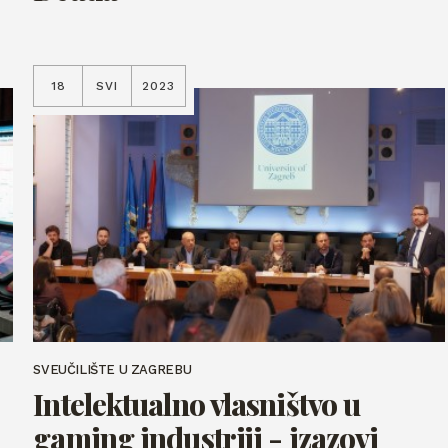
18
SVI
2023
SVEUČILIŠTE U ZAGREBU
Intelektualno vlasništvo u
gaming industriji - izazovi