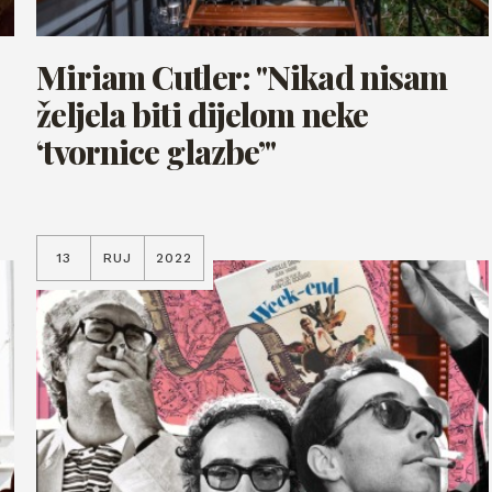
Miriam Cutler: "Nikad nisam
željela biti dijelom neke
‘tvornice glazbe’"
13
RUJ
2022