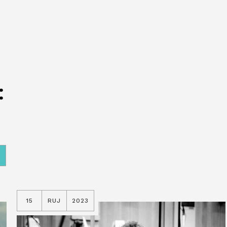
:
A
15
RUJ
2023