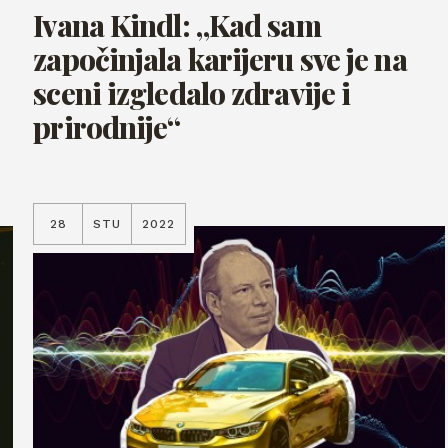
Ivana Kindl: „Kad sam
započinjala karijeru sve je na
sceni izgledalo zdravije i
prirodnije“
28
STU
2022