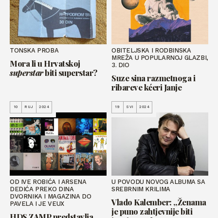
TONSKA PROBA
OBITELJSKA I RODBINSKA
MREŽA U POPULARNOJ GLAZBI,
Mora li u Hrvatskoj
3. DIO
superstar
biti superstar?
Suze sina razmetnoga i
ribareve kćeri Janje
10
RUJ
2024
19
SVI
2024
OD IVE ROBIĆA I ARSENA
U POVODU NOVOG ALBUMA SA
DEDIĆA PREKO DINA
SREBRNIM KRILIMA
DVORNIKA I MAGAZINA DO
Vlado Kalember: „Ženama
PAVELA I JE VEUX
je puno zahtjevnije biti
HDS ZAMP predstavlja