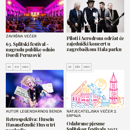
ZAVRŠNA VEČER
Piloti i Aerodrom održat će
zajednički koncert u
63. Splitski festival -
zagrebačkom Hala parku
nagradu publike odnio
Đorđi Peruzović
03
SVI
2023
23
OŽU
2023
AUTOR LEGENDARNOG BENDA
NATJECATELJSKA VEČER 2.
SRPNJA
Retrospektiva: Husein
Odabrane pjesme
Hasanefendić Hus u tri
Splitskog festivala 2023.