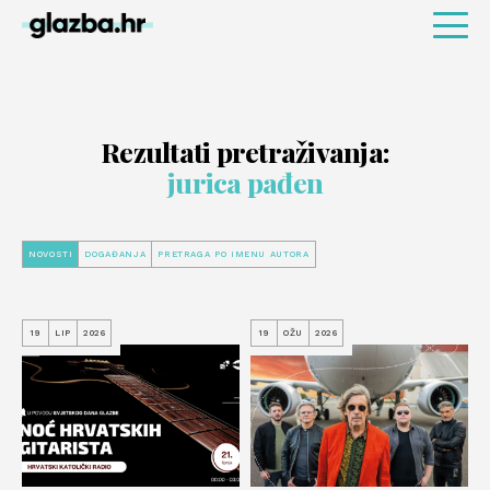
Rezultati pretraživanja:
jurica pađen
NOVOSTI
DOGAĐANJA
PRETRAGA PO IMENU AUTORA
19
LIP
2026
19
OŽU
2026