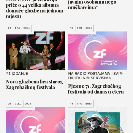
javnim osobama nego
priče o 44 velika albuma
muškarcima"
domaće glazbe na jednom
mjestu
20
TRA
2024
19
OŽU
2024
71. IZDANJE
NA RADIO POSTAJAMA I SVIM
DIGITALNIM SERVISIMA
Nova glazbena lica starog
Pjesme 71. Zagrebačkog
Zagrebačkog festivala
festivala od danas u eteru
08
VELJ
2024
14
PRO
2023