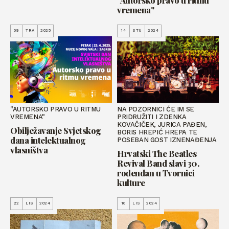
vremena"
09
TRA
2025
14
STU
2024
"AUTORSKO PRAVO U RITMU
NA POZORNICI ĆE IM SE
VREMENA"
PRIDRUŽITI I ZDENKA
KOVAČIČEK, JURICA PAĐEN,
Obilježavanje Svjetskog
BORIS HREPIĆ HREPA TE
dana intelektualnog
POSEBAN GOST IZNENAĐENJA
vlasništva
Hrvatski The Beatles
Revival Band slavi 30.
rođendan u Tvornici
kulture
22
LIS
2024
10
LIS
2024