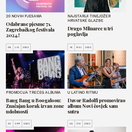
20 NOVIH PJESAMA
NAJSTARIJI TINEJDŽER
HRVATSKE GLAZBE
Odabrane pjesme 71.
Drago Mlinarec u tri
Zagrebačkog festivala
poglavlja
2024.!
08
LIS
2023
16
RUJ
2023
PROMOCIJA TREĆEG ALBUMA
U LATINO RITMU
Bang Bang u Boogaloou:
Davor Radolfi promovirao
Značajan korak izvan zone
album Novi čovjek sam
udobnosti
sutra
03
SRP
2023
26
SVI
2023