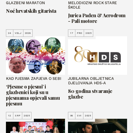
GLAZBENI MARATON
MELODIOZNI ROCK STARE
ŠKOLE
Noć hrvatskih gitarista
Jurica Pađen & Aerodrom
- Pali motore
24
VELJ
2026
17
PRO
2025
KAD PJESMA ZAPJEVA O SEBI
JUBILARNA OBLJETNICA
DJELOVANJA HDS-A
‘Pjesme o pjesmi’ i
80 godina stvaranje
glazbenici koji su u
glazbe
pjesmama opjevali samu
pjesmu
12
SRP
2025
06
SVI
2025