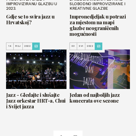
IMPROVIZIRANU GLAZBU U
SLOBODNO IMPROVIZIRANE I
2023.
KREATIVNE GLAZBE
Gdje se to svira jazz u
Impronedjeljak u potrazi
Hrvatskoj?
za mjestom na mapi
glazbe neograničenih
mogućnosti
14
RUJ
2022
03
SVI
2022
Jazz - Gledajte i slušajte
Jedan od najboljih jazz
Jazz orkestar HRT-a, Chui
koncerata ove sezone
i Svijet jazza