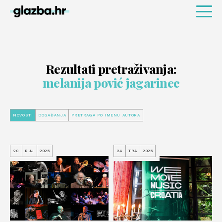
Rezultati pretraživanja:
melanija pović jagarinec
NOVOSTI
DOGAĐANJA
PRETRAGA PO IMENU AUTORA
20
RUJ
2025
24
TRA
2025