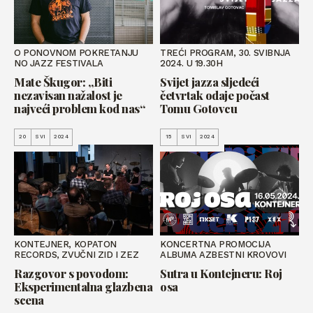
O PONOVNOM POKRETANJU
TREĆI PROGRAM, 30. SVIBNJA
NO JAZZ FESTIVALA
2024. U 19.30H
Mate Škugor: „Biti
Svijet jazza sljedeći
nezavisan nažalost je
četvrtak odaje počast
najveći problem kod nas“
Tomu Gotovcu
20
SVI
2024
15
SVI
2024
KONTEJNER, KOPATON
KONCERTNA PROMOCIJA
RECORDS, ZVUČNI ZID I ZEZ
ALBUMA AZBESTNI KROVOVI
Razgovor s povodom:
Sutra u Kontejneru: Roj
Eksperimentalna glazbena
osa
scena