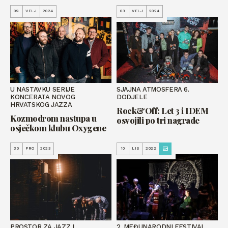
08
VELJ
2024
03
VELJ
2024
U NASTAVKU SERIJE
SJAJNA ATMOSFERA 6.
KONCERATA NOVOG
DODJELE
HRVATSKOG JAZZA
Rock&Off: Let 3 i IDEM
Kozmodrom nastupa u
osvojili po tri nagrade
osječkom klubu Oxygene
30
PRO
2023
10
LIS
2022
PROSTOR ZA JAZZ I
2. MEĐUNARODNI FESTIVAL