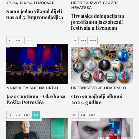
22.-24. RUJNA U MOČVARI
URED ZA IZVOZ GLAZBE
HRVATSKA
Samo jedan vikend dijeli
Hrvatska delegacija na
nas od 5. Impronedjeljka
prestižnom jazzahead!
festivalu u Bremenu
15
VELJ
2025
11
PRO
2024
NAJAVA EMISIJE NA HRT-U
UREDNIŠTVO JE ODABRALO
Jazz Continuo - Glazba za
Ovo su najbolji albumi
Boška Petrovića
2024. godine
13
LIS
2024
21
SVI
2024