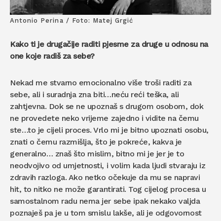
Antonio Perina / Foto: Matej Grgić
Kako ti je drugačije raditi pjesme za druge u odnosu na
one koje radiš za sebe?
Nekad me stvarno emocionalno više troši raditi za
sebe, ali i suradnja zna biti…neću reći teška, ali
zahtjevna. Dok se ne upoznaš s drugom osobom, dok
ne provedete neko vrijeme zajedno i vidite na čemu
ste…to je cijeli proces. Vrlo mi je bitno upoznati osobu,
znati o čemu razmišlja, što je pokreće, kakva je
generalno… znaš što mislim, bitno mi je jer je to
neodvojivo od umjetnosti, i volim kada ljudi stvaraju iz
zdravih razloga. Ako netko očekuje da mu se napravi
hit, to nitko ne može garantirati. Tog cijelog procesa u
samostalnom radu nema jer sebe ipak nekako valjda
poznaješ pa je u tom smislu lakše, ali je odgovornost