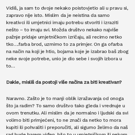
Vidiš, ja sam to dvoje nekako poistovjetio ali u pravu si,
zapravo nije isto. Mislim da je neistina da samo
kreativci ili umjetnici imaju potrebu stvoriti i izraziti
nešto – to imaju svi. Možda društvo nekako najviše
pažnje pridaje umjetničkom izričaju, ali recimo netko
tko….farba brod, uzmimo to za primjer. On ga ofarba
na način na koji je htio, bojama koje je izabrao baš zbog
neke svoje potrebe, unio je dio sebe i svojih izbora u
to…
Dakle, misliš da postoji više načina za biti kreativan?
Naravno. Zašto je to manji oblik izražavanja od onoga
što ja radim? To samo društvo tako gleda i vrednuje u
ovom trenutku. Ali mislim da je normalno i ljudski da svi
volimo biti primjećeni, to ne znači da netko to mora
kupiti ili pohvaliti i preporučiti, ali sigurno želimo da naš
rad bude barem viđen, bilo to u umjetničkom ili nekom