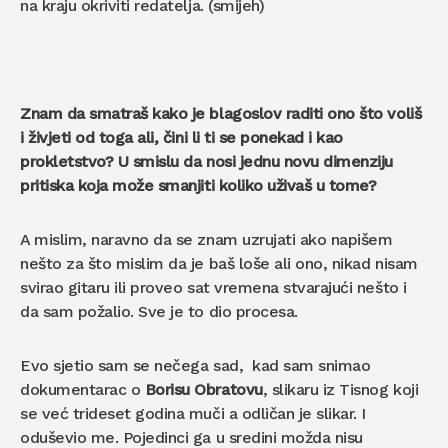
na kraju okriviti redatelja. (smijeh)
Znam da smatraš kako je blagoslov raditi ono što voliš
i živjeti od toga ali, čini li ti se ponekad i kao
prokletstvo? U smislu da nosi jednu novu dimenziju
pritiska koja može smanjiti koliko uživaš u tome?
A mislim, naravno da se znam uzrujati ako napišem
nešto za što mislim da je baš loše ali ono, nikad nisam
svirao gitaru ili proveo sat vremena stvarajući nešto i
da sam požalio. Sve je to dio procesa.
Evo sjetio sam se nečega sad, kad sam snimao
dokumentarac o
Borisu Obratovu
, slikaru iz Tisnog koji
se već trideset godina muči a odličan je slikar. I
oduševio me. Pojedinci ga u sredini možda nisu