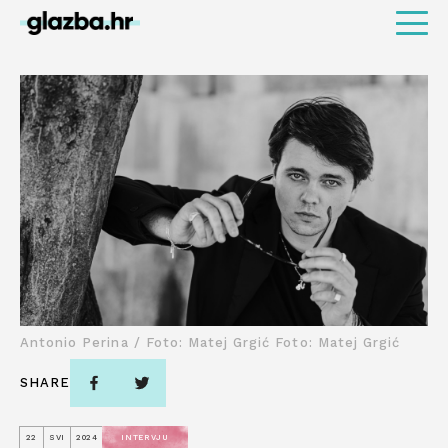
Antonio Perina / Foto: Matej Grgić Foto: Matej Grgić
SHARE
22
SVI
2024
INTERVJU