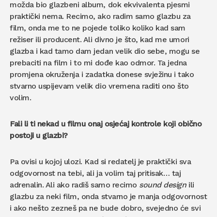
možda bio glazbeni album, dok ekvivalenta pjesmi
praktički nema. Recimo, ako radim samo glazbu za
film, onda me to ne pojede toliko koliko kad sam
režiser ili producent. Ali divno je što, kad me umori
glazba i kad tamo dam jedan velik dio sebe, mogu se
prebaciti na film i to mi dođe kao odmor. Ta jedna
promjena okruženja i zadatka donese svježinu i tako
stvarno uspijevam velik dio vremena raditi ono što
volim.
Fali li ti nekad u filmu onaj osjećaj kontrole koji obično
postoji u glazbi?
Pa ovisi u kojoj ulozi. Kad si redatelj je praktički sva
odgovornost na tebi, ali ja volim taj pritisak… taj
adrenalin. Ali ako radiš samo recimo
sound design
ili
glazbu za neki film, onda stvarno je manja odgovornost
i ako nešto zezneš pa ne bude dobro, svejedno će svi