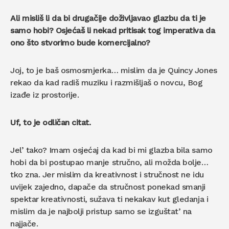
Ali misliš li da bi drugačije doživljavao glazbu da ti je
samo hobi? Osjećaš li nekad pritisak tog imperativa da
ono što stvorimo bude komercijalno?
Joj, to je baš osmosmjerka… mislim da je Quincy Jones
rekao da kad radiš muziku i razmišljaš o novcu, Bog
izađe iz prostorije.
Uf, to je odličan citat.
Jel’ tako? Imam osjećaj da kad bi mi glazba bila samo
hobi da bi postupao manje stručno, ali možda bolje…
tko zna. Jer mislim da kreativnost i stručnost ne idu
uvijek zajedno, dapače da stručnost ponekad smanji
spektar kreativnosti, sužava ti nekakav kut gledanja i
mislim da je najbolji pristup samo se izguštat’ na
najjače.