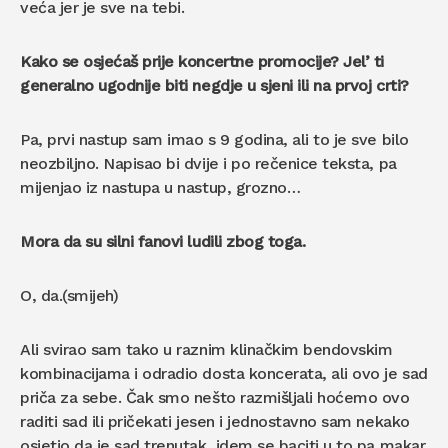
veća jer je sve na tebi.
Kako se osjećaš prije koncertne promocije? Jel’ ti
generalno ugodnije biti negdje u sjeni ili na prvoj crti?
Pa, prvi nastup sam imao s 9 godina, ali to je sve bilo
neozbiljno. Napisao bi dvije i po rečenice teksta, pa
mijenjao iz nastupa u nastup, grozno…
Mora da su silni fanovi ludili zbog toga.
O, da.(smijeh)
Ali svirao sam tako u raznim klinačkim bendovskim
kombinacijama i odradio dosta koncerata, ali ovo je sad
priča za sebe. Čak smo nešto razmišljali hoćemo ovo
raditi sad ili pričekati jesen i jednostavno sam nekako
osjetio da je sad trenutak, idem se baciti u to pa makar