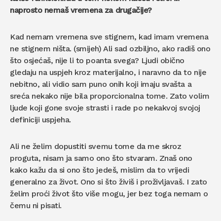
naprosto nemaš vremena za drugačije?
Kad nemam vremena sve stignem, kad imam vremena
ne stignem ništa. (smijeh) Ali sad ozbiljno, ako radiš ono
što osjećaš, nije li to poanta svega? Ljudi obično
gledaju na uspjeh kroz materijalno, i naravno da to nije
nebitno, ali vidio sam puno onih koji imaju svašta a
sreća nekako nije bila proporcionalna tome. Zato volim
ljude koji gone svoje strasti i rade po nekakvoj svojoj
definiciji uspjeha.
Ali ne želim dopustiti svemu tome da me skroz
proguta, nisam ja samo ono što stvaram. Znaš ono
kako kažu da si ono što jedeš, mislim da to vrijedi
generalno za život. Ono si što živiš i proživljavaš. I zato
želim proći život što više mogu, jer bez toga nemam o
čemu ni pisati.