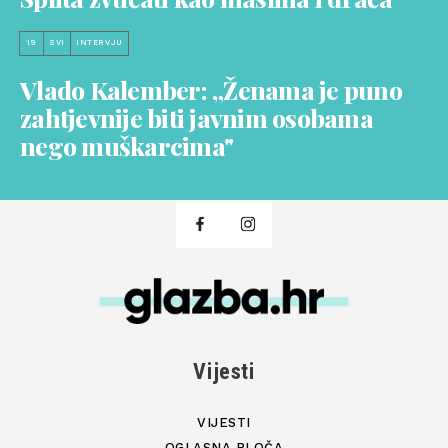
19
SVI
INTERVJU
Vlado Kalember: „Ženama je puno
zahtjevnije biti javnim osobama
nego muškarcima"
Vijesti
VIJESTI
OGLASNA PLOČA