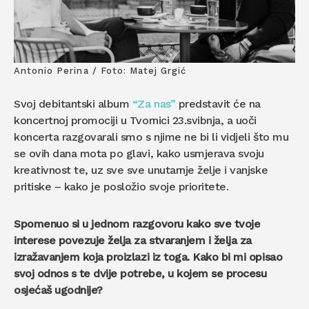
Antonio Perina / Foto: Matej Grgić
Svoj debitantski album
“Za nas”
predstavit će na
koncertnoj promociji u Tvornici 23.svibnja, a uoči
koncerta razgovarali smo s njime ne bi li vidjeli što mu
se ovih dana mota po glavi, kako usmjerava svoju
kreativnost te, uz sve sve unutarnje želje i vanjske
pritiske – kako je posložio svoje prioritete.
Spomenuo si u jednom razgovoru kako sve tvoje
interese povezuje želja za stvaranjem i želja za
izražavanjem koja proizlazi iz toga. Kako bi mi opisao
svoj odnos s te dvije potrebe, u kojem se procesu
osjećaš ugodnije?