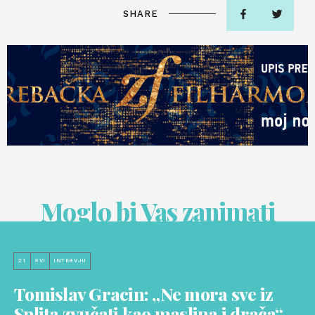
SHARE
Moglo bi Vas zanimati
21
SVI
INTERVJU
Tomislav Gracin: „Ne mora sve iz
Splita zvučati kao maslina i drača“