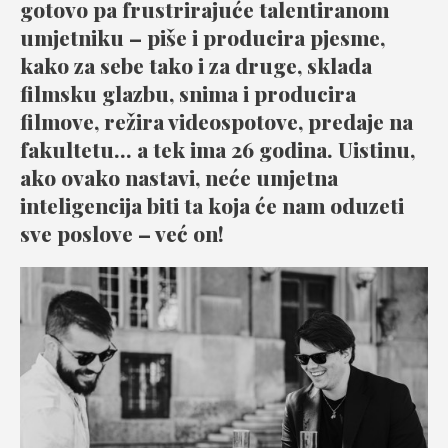
gotovo pa frustrirajuće talentiranom
umjetniku – piše i producira pjesme,
kako za sebe tako i za druge, sklada
filmsku glazbu, snima i producira
filmove, režira videospotove, predaje na
fakultetu… a tek ima 26 godina. Uistinu,
ako ovako nastavi, neće umjetna
inteligencija biti ta koja će nam oduzeti
sve poslove – već on!