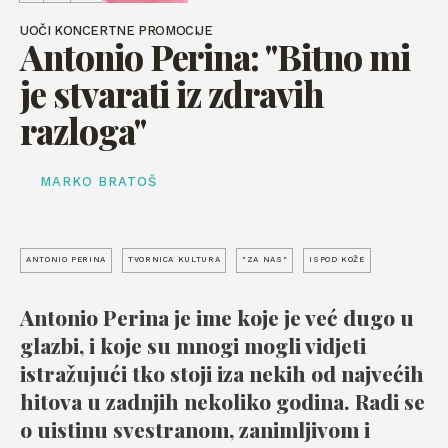
UOČI KONCERTNE PROMOCIJE
Antonio Perina: "Bitno mi
je stvarati iz zdravih
razloga"
MARKO BRATOŠ
ANTONIO PERINA
TVORNICA KULTURA
"ZA NAS"
ISPOD KOŽE
Antonio Perina je ime koje je već dugo u
glazbi, i koje su mnogi mogli vidjeti
istražujući tko stoji iza nekih od najvećih
hitova u zadnjih nekoliko godina. Radi se
o uistinu svestranom, zanimljivom i