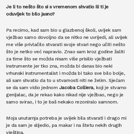
Je li to nešto što si s vremenom shvatio ili ti je
oduvijek to bilo jasno?
Pa recimo, kad sam bio u glazbenoj školi, uvijek sam
vježbao samo dovoljno da se nitko ne uvrijedi, ali uvijek
me više privlačilo stvarati svoje stvari nego učiti nešto
što je netko već napravio. Znao sam kroz godine žaliti
za time što se možda nisam više prisilio vježbati
instrumente jer tko zna, možda bi danas bio neki
vrhunski instrumentalist i možda bi tako sve bilo bolje,
ali sam shvatio da to u stvarnosti niti ne želim. Sjećam
se da sam vidio jednom
Jacoba Colliera
, koji je stvarno
genijalac, da je rekao kako nikad nije vježbao, nego je
samo svirao, i to je baš nekako rezoniralo samnom.
Moja unutarnja potreba je uvijek bila stvarati i drago mi
je da sam je slijedio, pa makar i na štetu nekih drugih
vještina.