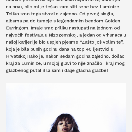
na prvu, bilo mi je teško zamisliti sebe bez Luminize.
Toliko smo toga stvorile zajedno. Od prvog singla,
albuma pa do turneje s legendarnim bendom Golden
Earringom. Imale smo priliku nastupati na jednom od
najvećih festivala u Nizozemskoj, a jedan od vrhunaca u
našoj karijeri je bio uspjeh pjesme “Zašto još volim te”,
koja je bila punih godinu dana na top 40 ljestvici u
Hrvatskoj! Iako je, nakon sedam godina zajedno, došao
kraj za Luminize, u mojoj glavi to nije značilo i kraj mog
glazbenog puta! Bila sam i dalje gladna glazbe!