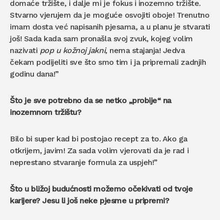
domaće tržište, i dalje mi je fokus i inozemno tržište.
Stvarno vjerujem da je moguće osvojiti oboje! Trenutno
imam dosta već napisanih pjesama, a u planu je stvarati
još! Sada kada sam pronašla svoj zvuk, kojeg volim
nazivati
pop u kožnoj jakni
, nema stajanja! Jedva
čekam podijeliti sve što smo tim i ja pripremali zadnjih
godinu dana!”
Što je sve potrebno da se netko „probije“ na
inozemnom tržištu?
Bilo bi super kad bi postojao recept za to. Ako ga
otkrijem, javim! Za sada volim vjerovati da je rad i
neprestano stvaranje formula za uspjeh!”
Što u bližoj budućnosti možemo očekivati od tvoje
karijere? Jesu li još neke pjesme u pripremi?