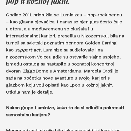
pop u kožnoj jakni.
Godine 2011. pridružila se Luminizeu – pop-rock bendu
– kao glavna pjevačica. I danas se njen glas često čuje
u eteru, a u međuvremenu se okušala i u
internacionalnoj karijeri, preselila u Nizozemsku, bila na
turneji sa svjetski poznatim bendom Golden Earring
kao
support act
, Luminize su sudjelovale i na
nizozemskom Voiceu gdje su ostvarile sjajne uspjehe,
između ostalog su nastupile u poznatoj koncertnoj
dvorani ZiggoDome u Amsterdamu. Marcela Oroši je
sada na početku nove avanture u svojoj karijeri s
glazbom koju voli opisati kao „pop u kožnoj jakni“.
Otkrila nam je detalje.
Nakon grupe Luminize, kako to da si odlučila pokrenuti
samostalnu karijeru?
Moram priznati da nije bilo lako napraviti taj korak jer