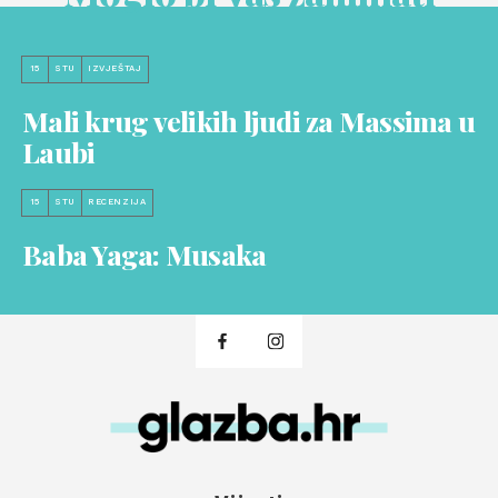
15
STU
IZVJEŠTAJ
Mali krug velikih ljudi za Massima u
Laubi
15
STU
RECENZIJA
Baba Yaga: Musaka