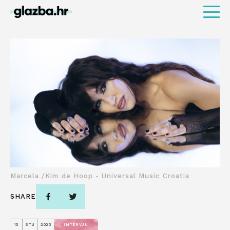
Marcela /Kim de Hoop - Universal Music Croatia
SHARE
15
STU
2023
INTERVJU