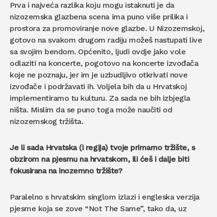
Prva i najveća razlika koju mogu istaknuti je da
nizozemska glazbena scena ima puno više prilika i
prostora za promoviranje nove glazbe. U Nizozemskoj,
gotovo na svakom drugom radiju možeš nastupati live
sa svojim bendom. Općenito, ljudi ovdje jako vole
odlaziti na koncerte, pogotovo na koncerte izvođača
koje ne poznaju, jer im je uzbudljivo otkrivati nove
izvođače i podržavati ih. Voljela bih da u Hrvatskoj
implementiramo tu kulturu. Za sada ne bih izbjegla
ništa. Mislim da se puno toga može naučiti od
nizozemskog tržišta.
Je li sada Hrvatska (i regija) tvoje primarno tržište, s
obzirom na pjesmu na hrvatskom, ili ćeš i dalje biti
fokusirana na inozemno tržište?
Paralelno s hrvatskim singlom izlazi i engleska verzija
pjesme koja se zove “Not The Same”, tako da, uz