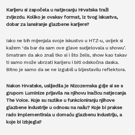
Karijeru si započela u natjecanju Hrvatska traži
zvijezdu. Koliko je ovakav format, iz tvog iskustva,
dobar za lansiranje glazbene karijere?
Iako ne bih mijenjala svoje iskustvo u HTZ-u, uvijek si
kažem ‘da bar da sam ove glave sudjelovala u showu’.
Smatram da ako znaš tko si i što želis, show kao takav
ti samo može ubrzati karijeru i biti odskočna daska.
Bitno je samo da se ne izgubiš u bljestavilu reflektora.
Nakon Hrvatske, uslijedila je Nizozemska gdje si se s
grupom Luminize prijavila na njihovu inačicu natjecanja
The Voice. Koje su razlike u funkcioniranju njihove
glazbene industrije u odnosu na našu? Koje bi prakse
rado implementirala u domaću glazbenu industriju, a
koje bi izbjegla?