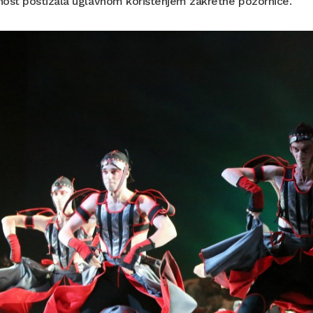
nost postizala uglavnom korištenjem zakretne pozornice.