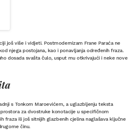
iji još više i vidjeti. Postmodernizam Frane Paraća ne
 kod njega postojana, kao i ponavljanja određenih fraza.
 uho dosada svašta čulo, usput mu otkrivajući i neke nove
ita
radnji s Tonkom Maroevićem, a uglazbljenju teksta
aju prostora za dvostruke konotacije u specifičnom
 fraza ili još sitnijih glazbenih cjelina naglašava ključne
 drugome činu.