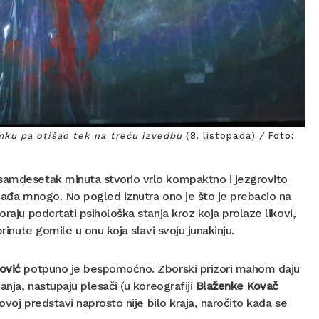
mku pa otišao tek na treću izvedbu
(8. listopada)
/
Foto:
osamdesetak minuta stvorio vrlo kompaktno i jezgrovito
ogađa mnogo. No pogled iznutra ono je što je prebacio na
raju podcrtati psihološka stanja kroz koja prolaze likovi,
rinute gomile u onu koja slavi svoju junakinju.
ović
potpuno je bespomoćno. Zborski prizori mahom daju
anja, nastupaju plesači (u koreografiji
Blaženke Kovač
 ovoj predstavi naprosto nije bilo kraja, naročito kada se