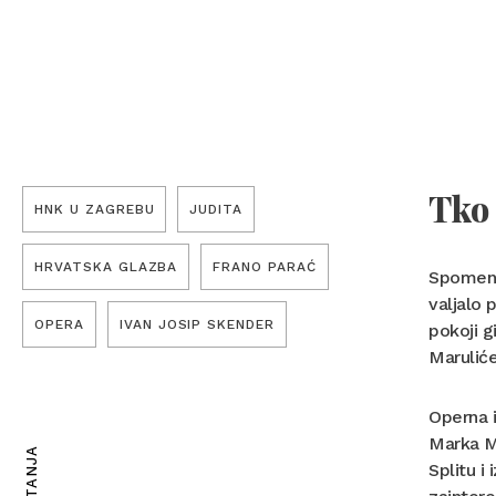
Tko 
HNK U ZAGREBU
JUDITA
HRVATSKA GLAZBA
FRANO PARAĆ
Spomen J
valjalo 
OPERA
IVAN JOSIP SKENDER
pokoji g
Maruli
Operna i
Marka Ma
Splitu i