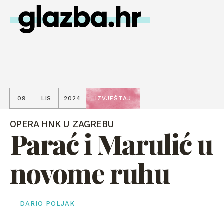
09
LIS
2024
IZVJEŠTAJ
OPERA HNK U ZAGREBU
Parać i Marulić u
novome ruhu
DARIO POLJAK