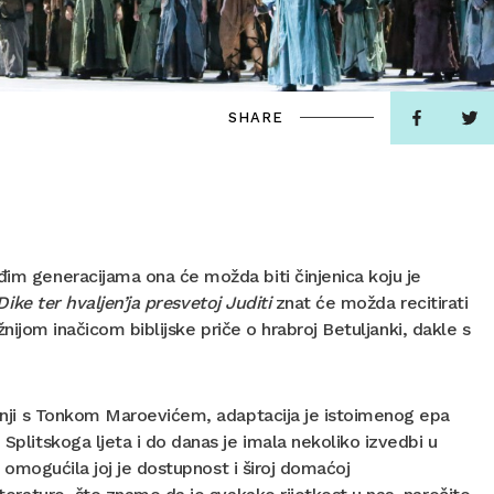
SHARE
đim generacijama ona će možda biti činjenica koju je
Dike ter hvaljen’ja
presvetoj Juditi
znat će možda recitirati
važnijom inačicom biblijske priče o hrabroj Betuljanki, dakle s
adnji s Tonkom Maroevićem, adaptacija je istoimenog epa
 Splitskoga ljeta i do danas je imala nekoliko izvedbi u
m omogućila joj je dostupnost i široj domaćoj