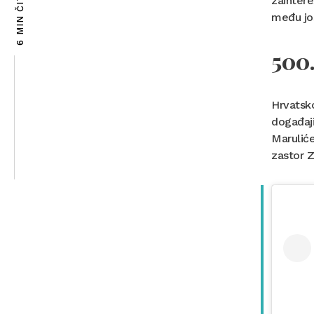
6 MIN ČITANJA
zaintere
među još
500.
Hrvatsko
događaji
Marulić
zastor Z