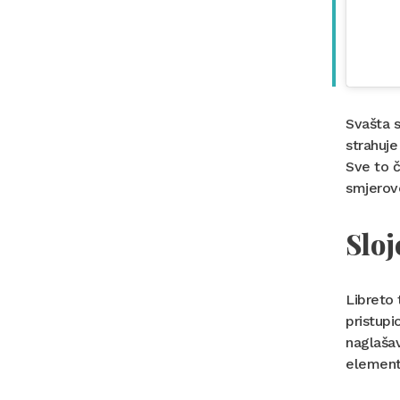
Svašta 
strahuje
Sve to č
smjerov
Sloj
Libreto 
pristupi
naglašav
elemente