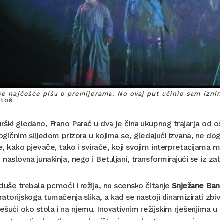
se najčešće pišu o premijerama. No ovaj put učinio sam izni
atoš
ški gledano, Frano Parać u dva je čina ukupnog trajanja od 
logičnim slijedom prizora u kojima se, gledajući izvana, ne d
, kako pjevače, tako i svirače, koji svojim interpretacijama mo
naslovna junakinja, nego i Betuljani, transformirajući se iz zab
duše trebala pomoći i režija, no scensko čitanje
Snježane Ban
atorijskoga tumačenja slika, a kad se nastoji dinamizirati zbiv
lešući oko stola i na njemu. Inovativnim režijskim rješenjima u