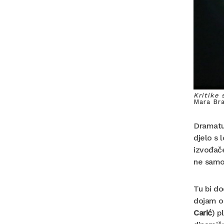
Kritike 
Mara Br
Dramatur
djelo s 
izvođače
ne samo 
Tu bi do
dojam or
Carić
) p