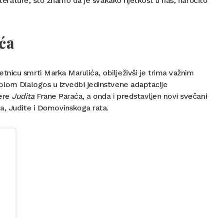
iterature, što znamo da je svakako rijetkost u nas, naročito
ća
nicu smrti Marka Marulića, obilježivši je trima važnim
blom Dialogos u izvedbi jedinstvene adaptacije
pere
Judita
Frane Paraća, a onda i predstavljen novi svečani
a, Judite i Domovinskoga rata.