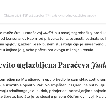
Objavu dijeli HNK u Zagrebu (@hrvatskonarodnokazalistezagreb)
se može čuti u Paraćevoj
Juditi
, a u novoj zagrebačkoj produkc
 od konsonanci, kao ni od prizvuka tonalitetnosti, ostinata su
ini njegov glazbeni jezik bliskim slušatelju čije je suvremeno
e u kojima je glazba početkom ovoga milenija krenula.
evito uglazbljena Paraćeva
Jud
temeljen na Marulićevom epu priredio je sam skladatelj u su
o je izrazito slojevito. Pažljivo smješteni naglasci ne ostavlj
anju arhaičnoga jezika, dok, primjerice, ponavljanjima pojedinih
 libreta, kao što je to slučaj u prizoru Olofernovih vojnika u