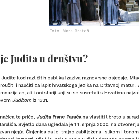
Foto: Mara Bratoš
je Judita u društvu?
udite kod različitih publika izaziva raznovrsne osjećaje. Mla
proučiti i naučiti za ispit hrvatskoga jezika na Državnoj maturi.
imnazijalac, ali i oni stariji koji su se susretali s Hrvatima naj
ćevom
Juditom
iz 1521.
načica te priče,
Judita
Frane Paraća
na vlastiti libreto u sur
rulića. Svjetlo dana ugledala je 14. srpnja 2000. na otvorenju
 izvan njega. Činjenica da je trajno zabilježena i slikom i tono