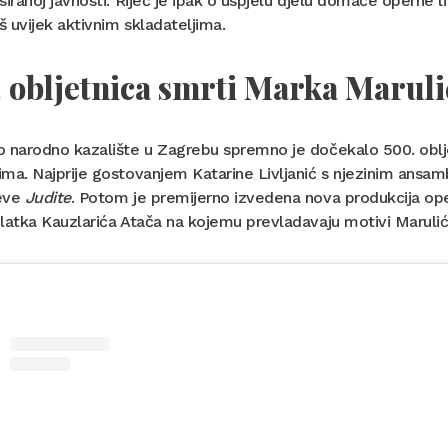
siranoj javnosti. Riječ je ipak o uspjelu djelu domaće operne l
 uvijek aktivnim skladateljima.
 obljetnica smrti Marka Maruli
 narodno kazalište u Zagrebu spremno je dočekalo 500. obljet
ma. Najprije gostovanjem Katarine Livljanić s njezinim ansam
eve
Judite
. Potom je premijerno izvedena nova produkcija o
latka Kauzlarića Atača na kojemu prevladavaju motivi Marulić