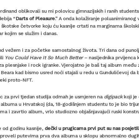
rdinand oblikovali su mi polovicu gimnazijskih i ranih student
ebija “
Darts of Pleasure
.” A onda kolažiranje poluanimiranog
 škotske četvorke koju ću kasnije crtati na marginama školskih 
 kojim se služim i danas.
d vežem i za početke samostalnog života. Tri dana od punoljet
ili
You Could Have It So Much Better
– nasljednika prvijenca 
 za plesnjake i rock igranke. Vjerojatno je baš taj album m
Beara kad bismo usred noći stajali u redu u Gundulićevoj da 
eki proto-NFT.
 za prvi tjedan studija odmah je usmjeren na
digipack
koji je
 albuma u Hrvatskoj (da, 18-godišnjem studentu to je bio trijum
ma i zavrtio album, vrlo studiozno objašnjavajući ruski konstr
 od godinu kasnije,
dečki u prugicama prvi put su nas posjeti
 proveli putevima prva dva albuma u sklopu abnormalno dugih 