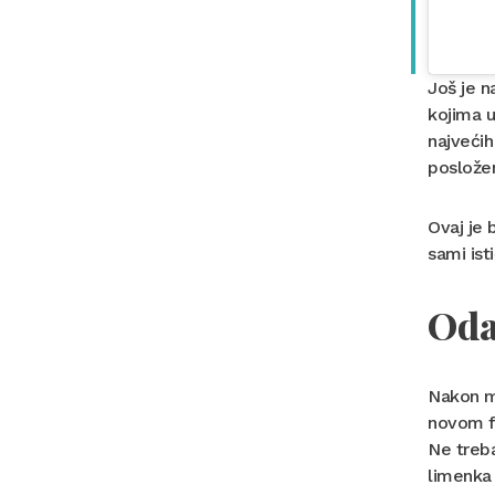
Još je n
kojima u
najvećih
posložen
Ovaj je 
sami ist
Oda
Nakon mo
novom fo
Ne treba
limenka 