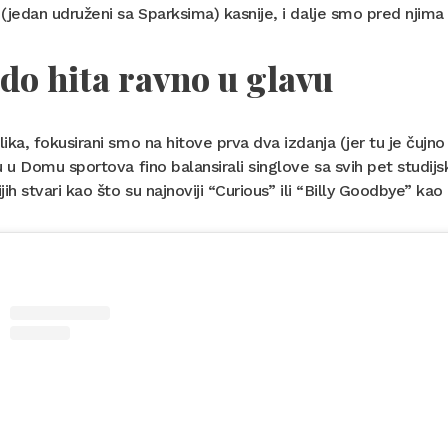
(jedan udruženi sa Sparksima) kasnije, i dalje smo pred njim
 do hita ravno u glavu
ika, fokusirani smo na hitove prva dva izdanja (jer tu je čujno 
u u Domu sportova fino balansirali singlove sa svih pet studijsk
jih stvari kao što su najnoviji “Curious” ili “Billy Goodbye” ka