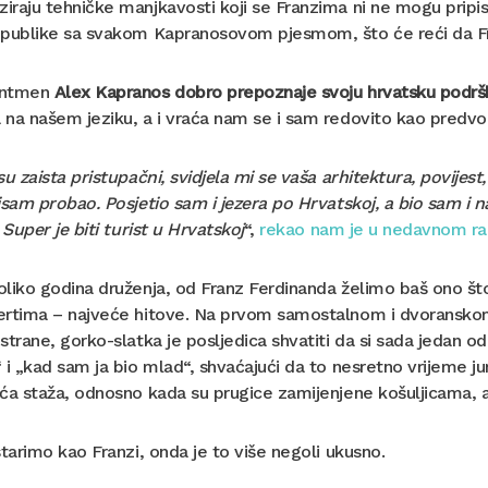
raju tehničke manjkavosti koji se Franzima ni ne mogu pripisa
publike sa svakom Kapranosovom pjesmom, što će reći da Fran
ontmen
Alex Kapranos dobro prepoznaje svoju hrvatsku podrš
na našem jeziku, a i vraća nam se i sam redovito kao predvod
su zaista pristupačni, svidjela mi se vaša arhitektura, povijes
isam probao. Posjetio sam i jezera po Hrvatskoj, a bio sam i na 
. Super je biti turist u Hrvatskoj
“,
rekao nam je u nedavnom r
liko godina druženja, od Franz Ferdinanda želimo baš ono što 
rtima – najveće hitove. Na prvom samostalnom i dvoranskom k
strane, gorko-slatka je posljedica shvatiti da si sada jedan o
 i „kad sam ja bio mlad“, shvaćajući da to nesretno vrijeme ju
ća staža, odnosno kada su prugice zamijenjene košuljicama, 
starimo kao Franzi, onda je to više negoli ukusno.