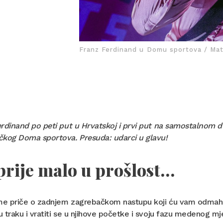
Franz Ferdinand u Domu sportova / Mat
erdinand po peti put u Hrvatskoj i prvi put na samostalnom 
čkog Doma sportova. Presuda: udarci u glavu!
prije malo u prošlost…
ame priče o zadnjem zagrebačkom nastupu koji ću vam odmah s
 traku i vratiti se u njihove početke i svoju fazu medenog 