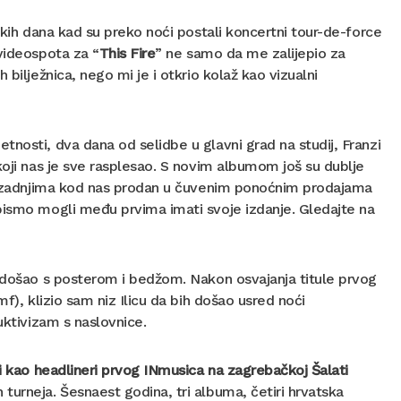
skih dana kad su preko noći postali koncertni tour-de-force
 videospota za “
This Fire
” ne samo da me zalijepio za
bilježnica, nego mi je i otkrio kolaž kao vizualni
nosti, dva dana od selidbe u glavni grad na studij, Franzi
koji nas je sve rasplesao. S novim albumom još su dublje
eđu zadnjima kod nas prodan u čuvenim ponoćnim prodajama
bismo mogli među prvima imati svoje izdanje. Gledajte na
 došao s posterom i bedžom. Nakon osvajanja titule prvog
f), klizio sam niz Ilicu da bih došao usred noći
uktivizam s naslovnice.
li kao headlineri prvog INmusica na zagrebačkoj Šalati
turneja. Šesnaest godina, tri albuma, četiri hrvatska