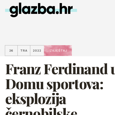
26
TRA
2022
IZVJEŠTAJ
Franz Ferdinand 
Domu sportova:
eksplozija
černobilske