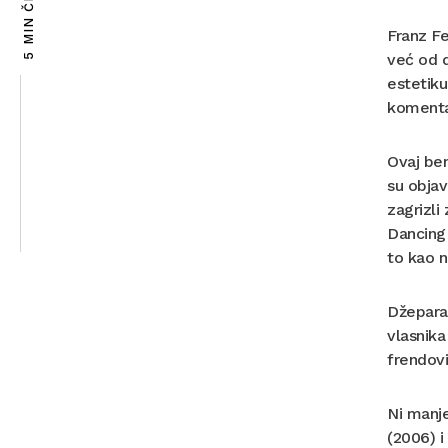
5 MIN ČITANJA
Franz Fe
već od d
estetiku
komentar
Ovaj ben
su objav
zagrizli
Dancing 
to kao n
Džeparac
vlasnika
frendovi
Ni manje
(2006) i