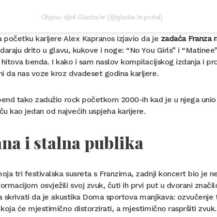
Objavu dijeli Glazba.hr (@glazba.hr.portal)
a početku karijere Alex Kapranos izjavio da je
zadaća Franza r
daraju drito u glavu, kukove i noge: “No You Girls” i “Matinee”
 hitova benda. I kako i sam naslov kompilacijskog izdanja i pr
i da nas voze kroz dvadeset godina karijere.
bend tako zadužio rock početkom 2000-ih kad je u njega unio di
iču kao jedan od najvećih uspjeha karijere.
na i stalna publika
ja tri festivalska susreta s Franzima, zadnji koncert bio je ne
rmacijom osvježili svoj zvuk, čuti ih prvi put u dvorani značil
 skrivati da je akustika Doma sportova manjkava: ozvučenje
koja će mjestimično distorzirati, a mjestimično raspršiti zvuk