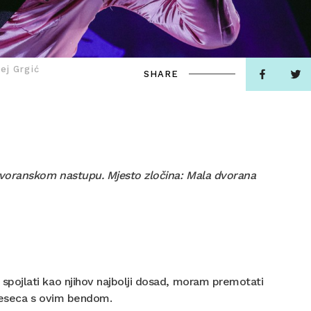
ej Grgić
SHARE
dvoranskom nastupu. Mjesto zločina: Mala dvorana
pojlati kao njihov najbolji dosad, moram premotati
mjeseca s ovim bendom.