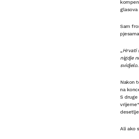
kompenzi
glasova 
Sam fr
pjesama 
„
Hrvati 
nigdje n
svidjelo
Nakon to
na konce
S druge 
vrijeme“
desetlje
Ali ako 