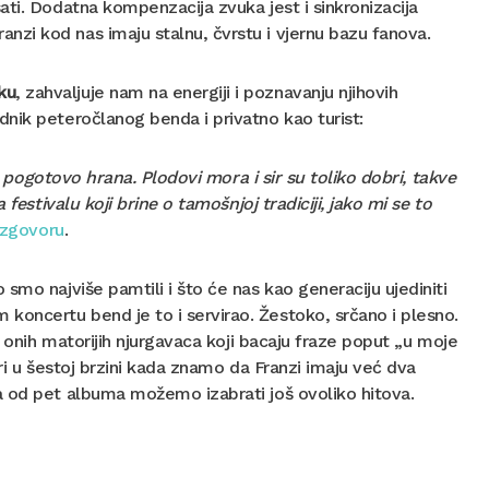
ti. Dodatna kompenzacija zvuka jest i sinkronizacija
zi kod nas imaju stalnu, čvrstu i vjernu bazu fanova.
ku
, zahvaljuje nam na energiji i poznavanju njihovih
nik peteročlanog benda i privatno kao turist:
t, pogotovo hrana. Plodovi mora i sir su toliko dobri, takve
festivalu koji brine o tamošnjoj tradiciji, jako mi se to
azgovoru
.
smo najviše pamtili i što će nas kao generaciju ujediniti
oncertu bend je to i servirao. Žestoko, srčano i plesno.
d onih matorijih njurgavaca koji bacaju fraze poput „u moje
ri u šestoj brzini kada znamo da Franzi imaju već dva
a od pet albuma možemo izabrati još ovoliko hitova.