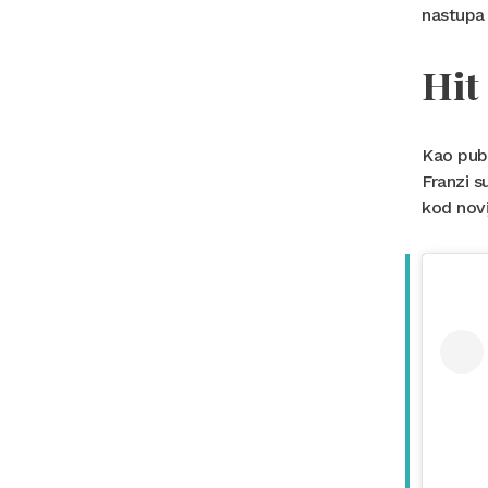
nastupa 
Hit
Kao publ
Franzi s
kod novi