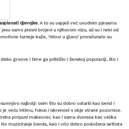
asplesati djevojke
. A to su uspjeli već uvodnim pjesama
 jesu samo plesni brojevi u njihovom nizu, ali su i neki od
omotivne turneje kaže, ‘hitovi u glavu’ proračunato su
sko groove i time ga približio i ženskoj populaciji, što i
sumnjivo najbolji: osim što su dobro ostarili kao bend i
o je veću intimu, fokus i iskrenost s obje strane pozornice.
 treba potpuni makeover, kao i sama dvorana kao velika
. No muziciranje benda, kao i vrlo dobro posložena setlista