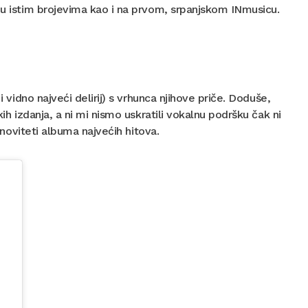
a u istim brojevima kao i na prvom, srpanjskom INmusicu.
i vidno najveći delirij) s vrhunca njihove priče. Doduše,
ih izdanja, a ni mi nismo uskratili vokalnu podršku čak ni
o noviteti albuma najvećih hitova.