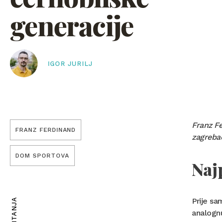
generacije
IGOR JURILJ
Franz F
FRANZ FERDINAND
zagreba
DOM SPORTOVA
Naj
Prije s
analognu