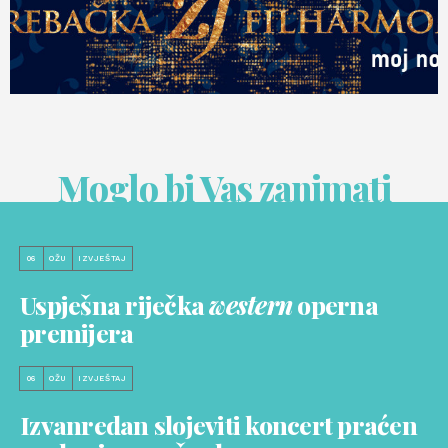
Moglo bi Vas zanimati
06
OŽU
IZVJEŠTAJ
Uspješna riječka
western
operna
premijera
06
OŽU
IZVJEŠTAJ
Izvanredan slojeviti koncert praćen