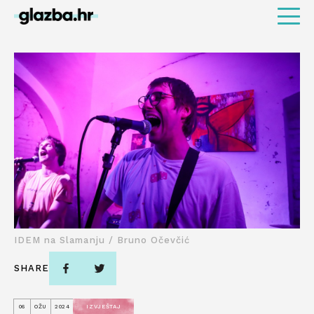
IDEM na Slamanju / Bruno Očevčić
SHARE
06
OŽU
2024
IZVJEŠTAJ