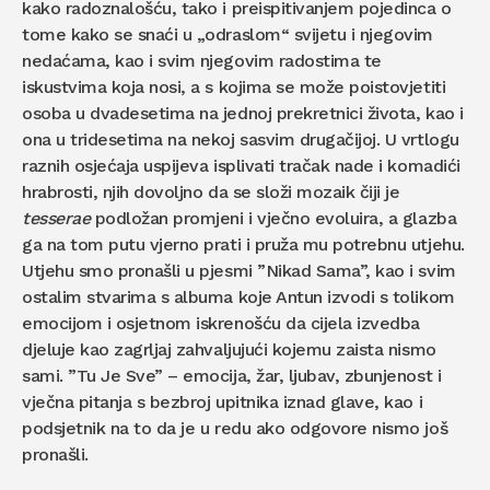
kako radoznalošću, tako i preispitivanjem pojedinca o
tome kako se snaći u „odraslom“ svijetu i njegovim
nedaćama, kao i svim njegovim radostima te
iskustvima koja nosi, a s kojima se može poistovjetiti
osoba u dvadesetima na jednoj prekretnici života, kao i
ona u tridesetima na nekoj sasvim drugačijoj. U vrtlogu
raznih osjećaja uspijeva isplivati tračak nade i komadići
hrabrosti, njih dovoljno da se složi mozaik čiji je
tesserae
podložan promjeni i vječno evoluira, a glazba
ga na tom putu vjerno prati i pruža mu potrebnu utjehu.
Utjehu smo pronašli u pjesmi ”Nikad Sama”, kao i svim
ostalim stvarima s albuma koje Antun izvodi s tolikom
emocijom i osjetnom iskrenošću da cijela izvedba
djeluje kao zagrljaj zahvaljujući kojemu zaista nismo
sami. ”Tu Je Sve” – emocija, žar, ljubav, zbunjenost i
vječna pitanja s bezbroj upitnika iznad glave, kao i
podsjetnik na to da je u redu ako odgovore nismo još
pronašli.