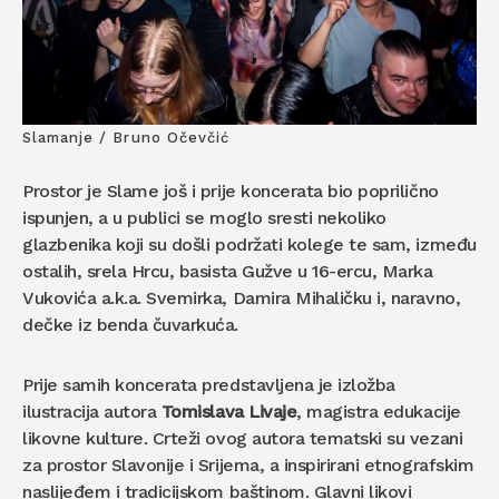
Slamanje / Bruno Očevčić
Prostor je Slame još i prije koncerata bio poprilično
ispunjen, a u publici se moglo sresti nekoliko
glazbenika koji su došli podržati kolege te sam, između
ostalih, srela Hrcu, basista Gužve u 16-ercu, Marka
Vukovića a.k.a. Svemirka, Damira Mihaličku i, naravno,
dečke iz benda čuvarkuća.
Prije samih koncerata predstavljena je izložba
ilustracija autora
Tomislava Livaje
, magistra edukacije
likovne kulture. Crteži ovog autora tematski su vezani
za prostor Slavonije i Srijema, a inspirirani etnografskim
naslijeđem i tradicijskom baštinom. Glavni likovi