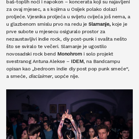
baš-toplih noći i napokon – koncerata koji su najavljeni
za ovaj mjesec, a s kojima u Osijek polako dolazi
proljeće. Vjesnika proljeća u svijetu cvijeća još nema, a
u glazbenom smislu prvo na redu je
Slamanje,
koje je
prve subote u mjesecu osiguralo prostor za
nezaustavljivi indie rock, diy post-punk i svašta nešto
što se sviralo te večeri. Slamanje je ugostilo
novosadski rock bend
Monohrom
i solo projekt
svestranog Antuna Alekse –
IDEM
, na Bandcampu
opisan kao „bedroom indie diy post pop punk smeće“,
a smeće,
disclaimer
, uopće nije.