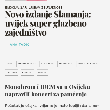
EMOCIJA, ŽAR, LJUBAV, ZBUNJENOST
Novo izdanje Slamanja:
uvijek super glazbeno
zajedništvo
ANA TADIĆ
IDEM
ANTUN ALEKSA
SLAMANJE
MONOHROM
TOMISLAV LIVAJA
TANDARA
KONCERT
OSIJEK
Monohrom i IDEM su u Osijeku
napravili koncert za pamćenje
Početak je ožujka i vrijeme je malo toplijih dana, ne-