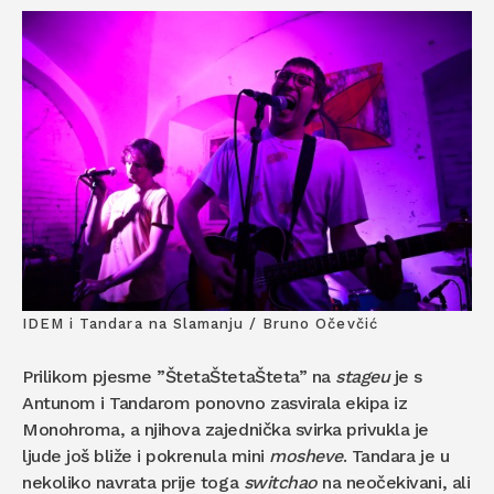
IDEM i Tandara na Slamanju / Bruno Očevčić
Prilikom pjesme ”ŠtetaŠtetaŠteta” na
stageu
je s
Antunom i Tandarom ponovno zasvirala ekipa iz
Monohroma, a njihova zajednička svirka privukla je
ljude još bliže i pokrenula mini
mosheve
. Tandara je u
nekoliko navrata prije toga
switchao
na neočekivani, ali