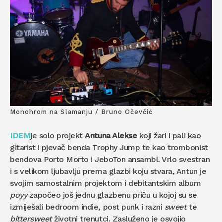
Monohrom na Slamanju / Bruno Očevčić
IDEM
je solo projekt
Antuna Alekse
koji žari i pali kao
gitarist i pjevač benda Trophy Jump te kao trombonist
bendova Porto Morto i JeboTon ansambl. Vrlo svestran
i s velikom ljubavlju prema glazbi koju stvara, Antun je
svojim samostalnim projektom i debitantskim album
poyy
započeo još jednu glazbenu priču u kojoj su se
izmiješali bedroom indie, post punk i razni
sweet
te
bittersweet
životni trenutci. Zasluženo je osvojio