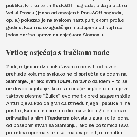
publiku, kritiku te tri Rock&Off nagrade, a da je uistinu
Veliki Prasak (jedna od osvojenih Rock&Off nagrada,
op. a.) pokazao je na svakom nastupu tijekom prošle
godine, kao i na ovogodišnjim nastupima od kojih se
jedan održao upravo na osječkom Slamanju.
Vrtlog osjećaja s tračkom nade
Zadnjih tjedan-dva pokušavam ozdraviti od ružne
prehlade koja me svakako ne bi spriječila da odem na
Slamanje, jer ako svira
IDEM
, naravno da idem – to se
ne dovodi u pitanje. Iako sam inače negdje iza, na prve
taktove pjesme ”Žujice” evo me tik pred
stageom
gdje
Antun pjeva kao da granica između njega i publike ni ne
postoji, kao da je i on sam dio mase koja ga je odmah
prihvatila i s njim i
Tandarom
pjevala u glas. To je jedna
od posebnih stvari na Slamanju, iako se pozornica i sva
potrebna oprema slažu satima unaprijed, u trenutku