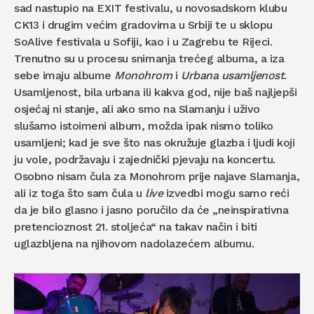
sad nastupio na EXIT festivalu, u novosadskom klubu
CK13 i drugim većim gradovima u Srbiji te u sklopu
SoAlive festivala u Sofiji, kao i u Zagrebu te Rijeci.
Trenutno su u procesu snimanja trećeg albuma, a iza
sebe imaju albume
Monohrom
i
Urbana usamljenost
.
Usamljenost, bila urbana ili kakva god, nije baš najljepši
osjećaj ni stanje, ali ako smo na Slamanju i uživo
slušamo istoimeni album, možda ipak nismo toliko
usamljeni; kad je sve što nas okružuje glazba i ljudi koji
ju vole, podržavaju i zajednički pjevaju na koncertu.
Osobno nisam čula za Monohrom prije najave Slamanja,
ali iz toga što sam čula u
live
izvedbi mogu samo reći
da je bilo glasno i jasno poručilo da će „neinspirativna
pretencioznost 21. stoljeća“ na takav način i biti
uglazbljena na njihovom nadolazećem albumu.