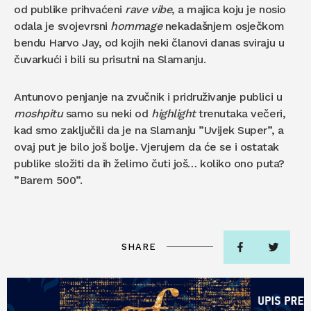
od publike prihvaćeni
rave
vibe
, a majica koju je nosio
odala je svojevrsni
hommage
nekadašnjem osječkom
bendu Harvo Jay, od kojih neki članovi danas sviraju u
čuvarkući i bili su prisutni na Slamanju.
Antunovo penjanje na zvučnik i pridruživanje publici u
moshpitu
samo su neki od
highlight
trenutaka večeri,
kad smo zaključili da je na Slamanju ”Uvijek Super”, a
ovaj put je bilo još bolje. Vjerujem da će se i ostatak
publike složiti da ih želimo čuti još… koliko ono puta?
”Barem 500”.
SHARE