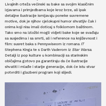
Livajinih crteža većinski su bake sa svojim klasičnim
izjavama i primjedbama koje kroz brze, ali ipak
detaljne ilustracije ismijavaju poneke suvremene
motive, dok je njihov cjelokupni humor shvatljiv čak i
onima koji nisu imali doticaj s folklornom baštinom.
Tako smo na izložbi mogli vidjeti bake koje se svađaju
sa susjedima i sa smrti, ali i reference na književnost i
film: susret baka s Pennywiseom iz romana
IT
Stephena Kinga te s Darth Vaderom iz
Star Warsa
.
Detalji iz pop kulture u kombinaciji sa starinskim
običajima gotovo pa garantiraju da će ilustracije
shvatiti i mlađe i starije generacije, dok će istu stvar
potvrditi i glazbeni program koji slijedi.