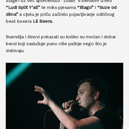
stage
i uz već spomenutu “Ziđan” s bendom izveo
“Ludi Split Y’all”
te miks pjesama
“Blago”
i
“Suze od
dima”
a cijelu je priču začinilo pojavljivanje odličnog
beat boxera
Lil Beera.
Buendija i Sinovi pokazali su koliko su moćan i dobar
bend koji zaslužuje puno više pažnje nego što je
dobivaju.