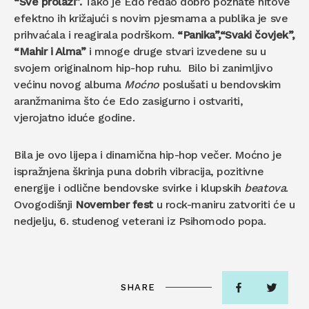
“Sve prolazi”.
Tako je Edo redao dobro poznate hitove
efektno ih križajući s novim pjesmama a publika je sve
prihvaćala i reagirala podrškom.
“Panika”,
“Svaki čovjek”,
“Mahir i Alma”
i mnoge druge stvari izvedene su u
svojem originalnom hip-hop ruhu. Bilo bi zanimljivo
većinu novog albuma
Moćno
poslušati u bendovskim
aranžmanima što će Edo zasigurno i ostvariti,
vjerojatno iduće godine.
Bila je ovo lijepa i dinamična hip-hop večer. Moćno je
ispražnjena škrinja puna dobrih vibracija, pozitivne
energije i odlične bendovske svirke i klupskih
beatova
.
Ovogodišnji
November fest
u rock-maniru zatvoriti će u
nedjelju, 6. studenog veterani iz Psihomodo popa.
SHARE