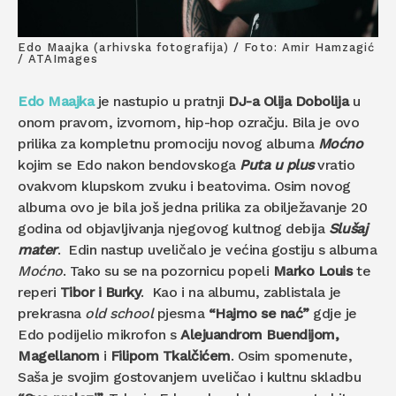
Edo Maajka (arhivska fotografija) / Foto: Amir Hamzagić
/ ATAImages
Edo Maajka
je nastupio u pratnji
DJ-a Olija Dobolija
u
onom pravom, izvornom, hip-hop ozračju. Bila je ovo
prilika za kompletnu promociju novog albuma
Moćno
kojim se Edo nakon bendovskoga
Puta u plus
vratio
ovakvom klupskom zvuku i beatovima. Osim novog
albuma ovo je bila još jedna prilika za obilježavanje 20
godina od objavljivanja njegovog kultnog debija
Slušaj
mater
. Edin nastup uveličalo je većina gostiju s albuma
Moćno
. Tako su se na pozornicu popeli
Marko Louis
te
reperi
Tibor i Burky
. Kao i na albumu, zablistala je
prekrasna
old school
pjesma
“Hajmo se nać”
gdje je
Edo podijelio mikrofon s
Alejuandrom Buendijom,
Magellanom
i
Filipom Tkalčićem
. Osim spomenute,
Saša je svojim gostovanjem uveličao i kultnu skladbu