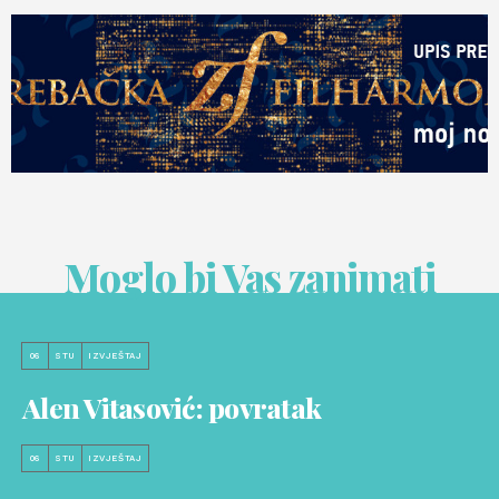
Moglo bi Vas zanimati
06
STU
IZVJEŠTAJ
Alen Vitasović: povratak
06
STU
IZVJEŠTAJ