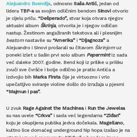
Alejuandro Buendija
, odnosno
Saša Antić
, jedan od
lidera
TBF-a
sa svojim odličnim bendom
Sinovi
otvorio
je cijelu priču.
“Dešperado”,
stvar koja otvara njegov
aktualni album
Škrinja
, otvorila je i njegov odličan
nastup. Žestinom angažiranih tekstova ali i plesnijim
beatom
nastavile su
“Amerika”
i
“Dijagnoza”
a
Alejuandro i Sinovi prošarali su čitavom
Škrinjom
uz
poneki izlet u Sašin prvi solo album
Pepermint
iz sada
već daleke 2007. godine. Bend koji iz prilike u priliku
zvuči sve čvršće i bolje odlično je pratio Antića a
izdvojio bih
Marka Firsta
čije je virtuozno i vrlo
upečatljivo sviranje violine došlo do izražaja u pjesmi
“Majmun i pas”.
U zvuk
Rage Against the Machinea
i
Run the Jewelsa
su nas uvele
“Crkva”
i sada već legendarna
“Ziđan”
koju je okupljena publika jedva dočekala.
Magellano
,
kultno lice domaćeg underground hip hopa izašao je na