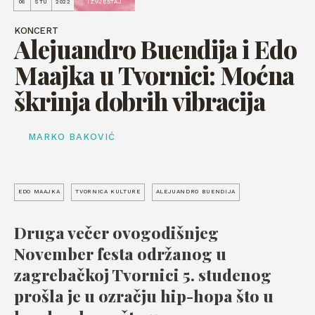
06
STU
2022
IZVJEŠTAJ
KONCERT
Alejuandro Buendija i Edo
Maajka u Tvornici: Moćna
škrinja dobrih vibracija
MARKO BAKOVIĆ
EDO MAAJKA
TVORNICA KULTURE
ALEJUANDRO BUENDIJA
Druga večer ovogodišnjeg
November festa održanog u
zagrebačkoj Tvornici 5. studenog
prošla je u ozračju hip-hopa što u