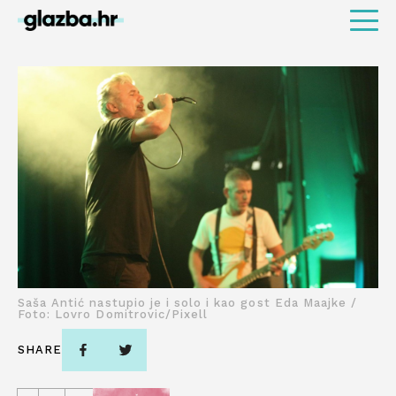
Saša Antić nastupio je i solo i kao gost Eda Maajke /
Foto: Lovro Domitrovic/Pixell
SHARE