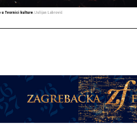
 u Tvornici kulture
/Julijan Labrović