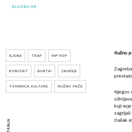
GLAZBA.HR
Ružno p
SJENA
TRAP
HIP HOP
Zagrebač
KONCERT
BUNTAI
ZAGREB
prevlada
TVORNICA KULTURE
RUŽNO PAČE
Njegov e
oživljav
koji svj
zagrijali
Dašak at