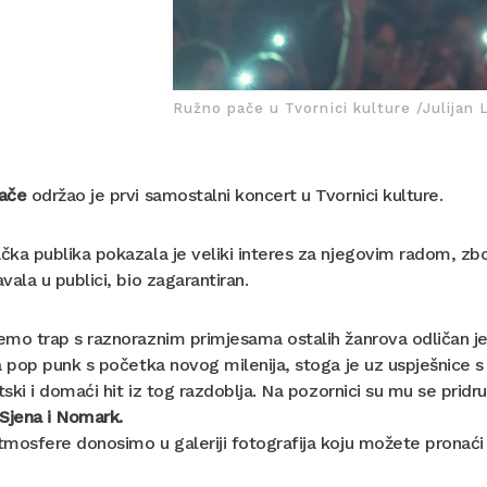
Ružno pače u Tvornici kulture /Julijan 
ače
održao je prvi samostalni koncert u Tvornici kulture.
ka publika pokazala je veliki interes za njegovim radom, zb
vala u publici, bio zagarantiran.
mo trap s raznoraznim primjesama ostalih žanrova odličan je
a pop punk s početka novog milenija, stoga je uz uspješnice 
etski i domaći hit iz tog razdoblja. Na pozornici su mu se pridru
Sjena i Nomark.
mosfere donosimo u galeriji fotografija koju možete pronaći