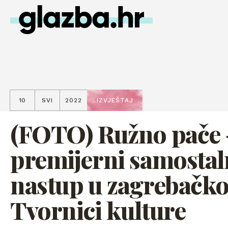
10
SVI
2022
IZVJEŠTAJ
(FOTO) Ružno pače 
premijerni samostal
nastup u zagrebačko
Tvornici kulture