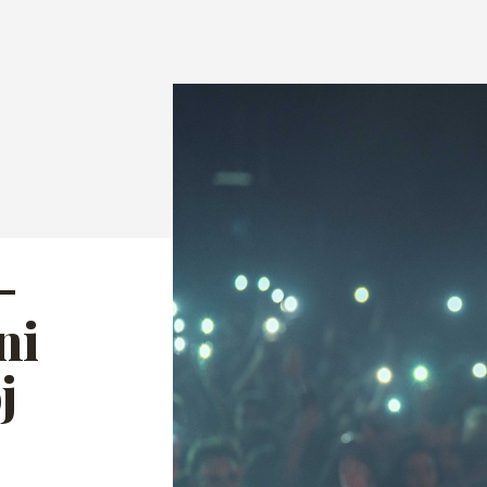
-
ni
j