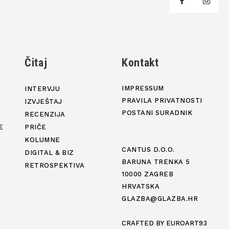
j
Čitaj
Kontakt
IMPRESSUM
INTERVJU
PRAVILA PRIVATNOSTI
IZVJEŠTAJ
POSTANI SURADNIK
RECENZIJA
E
PRIČE
KOLUMNE
CANTUS D.O.O.
DIGITAL & BIZ
BARUNA TRENKA 5
RETROSPEKTIVA
10000 ZAGREB
HRVATSKA
GLAZBA@GLAZBA.HR
CRAFTED BY
EUROART93