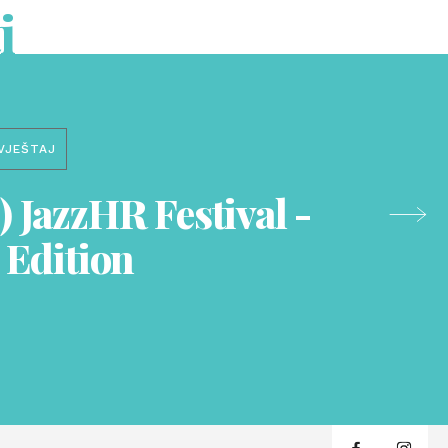
i
VJEŠTAJ
 JazzHR Festival -
 Edition