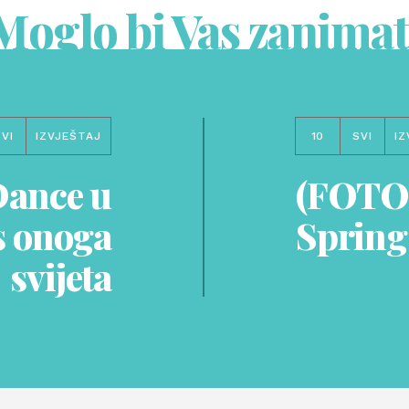
Moglo bi Vas zanimat
SVI
IZVJEŠTAJ
10
SVI
IZ
Dance u
(FOTO)
s onoga
Spring
svijeta