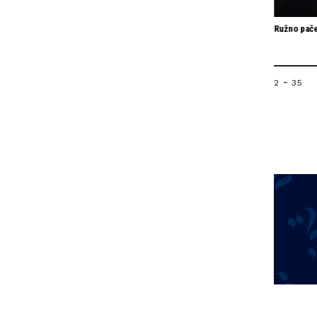
Ružno pače
-
2
35