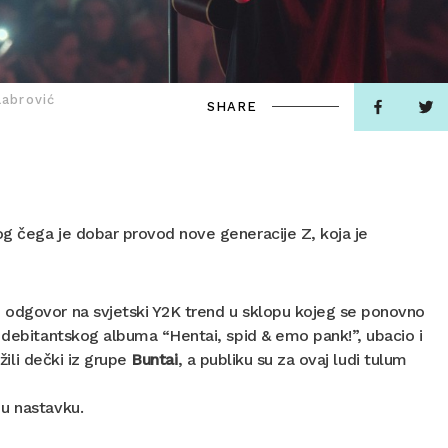
Labrović
SHARE
og čega je dobar provod nove generacije Z, koja je
 odgovor na svjetski Y2K trend u sklopu kojeg se ponovno
s debitantskog albuma “Hentai, spid & emo pank!”, ubacio i
žili dečki iz grupe
Buntai
, a publiku su za ovaj ludi tulum
 u nastavku.