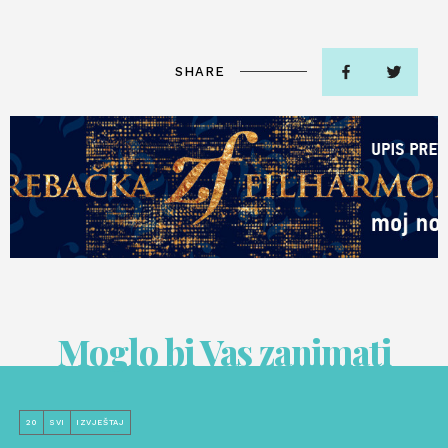
SHARE
Moglo bi Vas zanimati
20
SVI
IZVJEŠTAJ