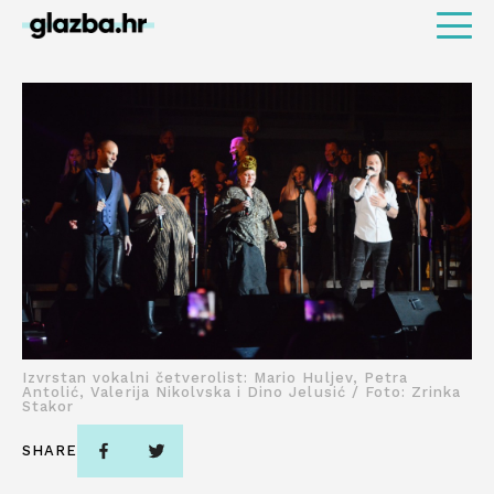
Izvrstan vokalni četverolist: Mario Huljev, Petra
Antolić, Valerija Nikolvska i Dino Jelusić / Foto: Zrinka
Stakor
SHARE