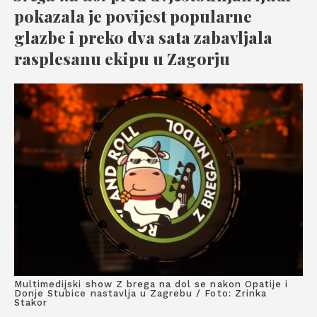
pokazala je povijest popularne
glazbe i preko dva sata zabavljala
rasplesanu ekipu u Zagorju
Multimedijski show Z brega na dol se nakon Opatije i
Donje Stubice nastavlja u Zagrebu / Foto: Zrinka
Stakor