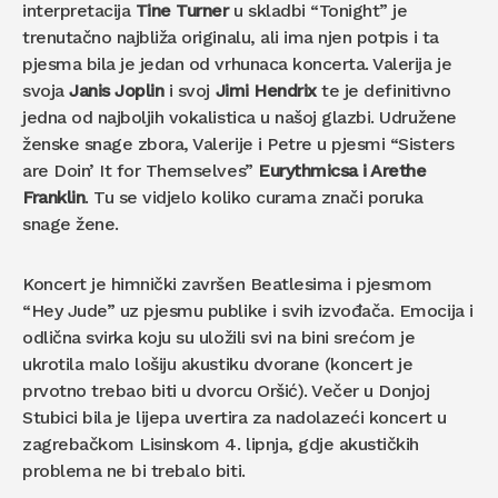
interpretacija
Tine Turner
u skladbi “Tonight” je
trenutačno najbliža originalu, ali ima njen potpis i ta
pjesma bila je jedan od vrhunaca koncerta. Valerija je
svoja
Janis Joplin
i svoj
Jimi Hendrix
te je definitivno
jedna od najboljih vokalistica u našoj glazbi. Udružene
ženske snage zbora, Valerije i Petre u pjesmi “Sisters
are Doin’ It for Themselves”
Eurythmicsa i Arethe
Franklin
. Tu se vidjelo koliko curama znači poruka
snage žene.
Koncert je himnički završen Beatlesima i pjesmom
“Hey Jude” uz pjesmu publike i svih izvođača. Emocija i
odlična svirka koju su uložili svi na bini srećom je
ukrotila malo lošiju akustiku dvorane (koncert je
prvotno trebao biti u dvorcu Oršić). Večer u Donjoj
Stubici bila je lijepa uvertira za nadolazeći koncert u
zagrebačkom Lisinskom 4. lipnja, gdje akustičkih
problema ne bi trebalo biti.