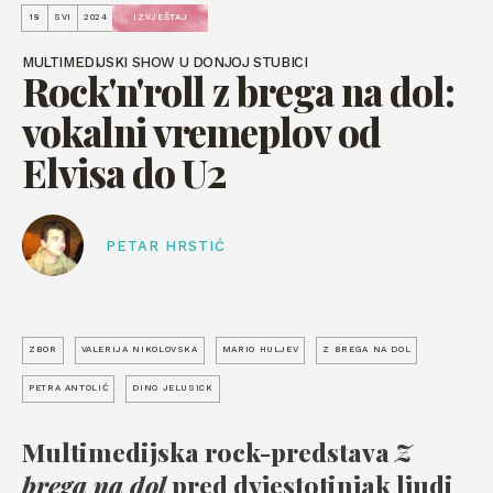
18
SVI
2024
IZVJEŠTAJ
MULTIMEDIJSKI SHOW U DONJOJ STUBICI
Rock'n'roll z brega na dol:
vokalni vremeplov od
Elvisa do U2
PETAR HRSTIĆ
ZBOR
VALERIJA NIKOLOVSKA
MARIO HULJEV
Z BREGA NA DOL
PETRA ANTOLIĆ
DINO JELUSICK
Multimedijska rock-predstava
Z
brega na dol
pred dvjestotinjak ljudi