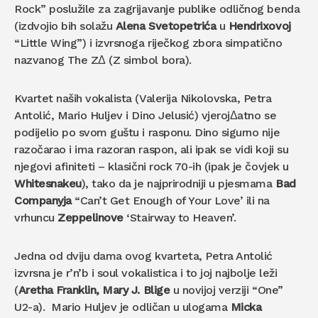
Rock” poslužile za zagrijavanje publike odličnog benda
(izdvojio bih solažu
Alena Svetopetrića
u
Hendrixovoj
“Little Wing”) i izvrsnoga riječkog zbora simpatično
nazvanog The ZΔ (Z simbol bora).
Kvartet naših vokalista (Valerija Nikolovska, Petra
Antolić, Mario Huljev i Dino Jelusić) vjerojΔatno se
podijelio po svom guštu i rasponu. Dino sigurno nije
razočarao i ima razoran raspon, ali ipak se vidi koji su
njegovi afiniteti – klasični rock 70-ih (ipak je čovjek u
Whitesnakeu
), tako da je najprirodniji u pjesmama
Bad
Companyja
“Can’t Get Enough of Your Love’ ili na
vrhuncu
Zeppelinove
‘Stairway to Heaven’.
Jedna od dviju dama ovog kvarteta, Petra Antolić
izvrsna je r’n’b i soul vokalistica i to joj najbolje leži
(
Aretha Franklin, Mary J. Blige
u novijoj verziji “One”
U2-a). Mario Huljev je odličan u ulogama
Micka