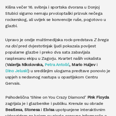
Kišna večer 16. svibnja i sportska dvorana u Donjoj
Stubici sigurno nemaju prvoloptaški prizvuk nečega
rockerskog, ali uvijek se konvencije ruše, pogotovo u
glazbi.
Upravo je ondje multimedijska rock-predstava
Z brega
na dol
pred dvjestotinjak ljudi pokazala povijest
popularne glazbe i preko dva sata zabavljala
rasplesanu ekipu u Zagorju. Kvartet naših vokalista
(
Valerija Nikolovska,
Petra Antolić
, Mario Huljev
i
Dino Jelusić
) u središnjim ulogama predtave ponovio je
uspjeh s nedavnog nastupa u opastijskom Centru
Gervais.
Psihodelična ‘Shine on You Crazy Diamond’
Pink Floyda
zagrijala je i glazbenike i publiku. Krenule su obrade
Beatlesa
,
Stonesa
i
Elvisa
upotpunjene interaktivnim
videozidom na kojem su pisale osnovne informacije o