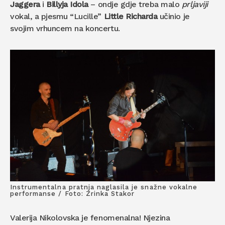
Jaggera
i
Billyja Idola
– ondje gdje treba malo
prljaviji
vokal, a pjesmu “Lucille”
Little Richarda
učinio je
svojim vrhuncem na koncertu.
Instrumentalna pratnja naglasila je snažne vokalne
performanse / Foto: Zrinka Stakor
Valerija Nikolovska je fenomenalna! Njezina