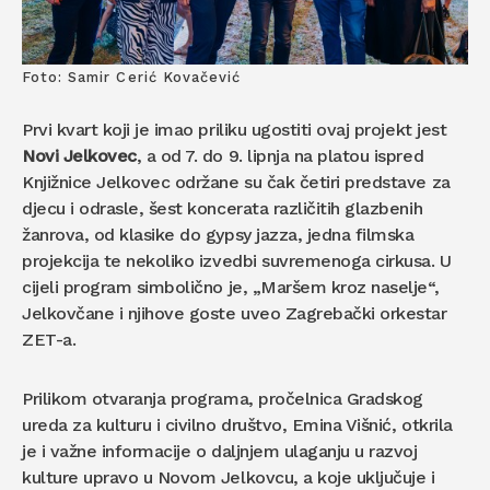
Foto: Samir Cerić Kovačević
Prvi kvart koji je imao priliku ugostiti ovaj projekt jest
Novi Jelkovec
, a od 7. do 9. lipnja na platou ispred
Knjižnice Jelkovec održane su čak četiri predstave za
djecu i odrasle, šest koncerata različitih glazbenih
žanrova, od klasike do gypsy jazza, jedna filmska
projekcija te nekoliko izvedbi suvremenoga cirkusa. U
cijeli program simbolično je, „Maršem kroz naselje“,
Jelkovčane i njihove goste uveo Zagrebački orkestar
ZET-a.
Prilikom otvaranja programa, pročelnica Gradskog
ureda za kulturu i civilno društvo, Emina Višnić, otkrila
je i važne informacije o daljnjem ulaganju u razvoj
kulture upravo u Novom Jelkovcu, a koje uključuje i