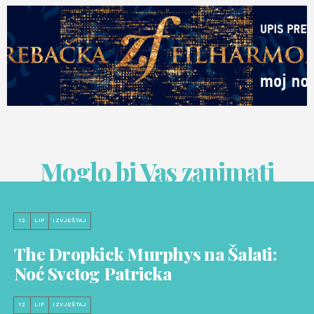
Moglo bi Vas zanimati
13
LIP
IZVJEŠTAJ
The Dropkick Murphys na Šalati:
Noć Svetog Patricka
12
LIP
IZVJEŠTAJ