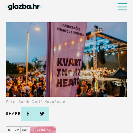
Foto: Samir Cerić Kovačević
SHARE
12
LIP
2024
IZVJEŠTAJ