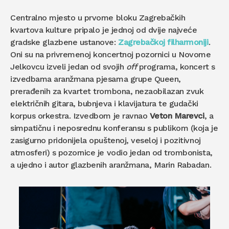
Centralno mjesto u prvome bloku Zagrebačkih
kvartova kulture pripalo je jednoj od dvije najveće
gradske glazbene ustanove:
Zagrebačkoj filharmoniji
.
Oni su na privremenoj koncertnoj pozornici u Novome
Jelkovcu izveli jedan od svojih
off
programa, koncert s
izvedbama aranžmana pjesama grupe Queen,
prerađenih za kvartet trombona, nezaobilazan zvuk
električnih gitara, bubnjeva i klavijatura te gudački
korpus orkestra. Izvedbom je ravnao
Veton Marevci
, a
simpatičnu i neposrednu konferansu s publikom (koja je
zasigurno pridonijela opuštenoj, veseloj i pozitivnoj
atmosferi) s pozornice je vodio jedan od trombonista,
a ujedno i autor glazbenih aranžmana, Marin Rabadan.