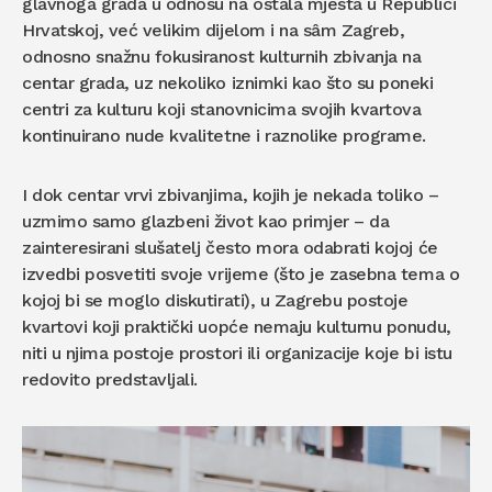
glavnoga grada u odnosu na ostala mjesta u Republici
Hrvatskoj, već velikim dijelom i na sâm Zagreb,
odnosno snažnu fokusiranost kulturnih zbivanja na
centar grada, uz nekoliko iznimki kao što su poneki
centri za kulturu koji stanovnicima svojih kvartova
kontinuirano nude kvalitetne i raznolike programe.
I dok centar vrvi zbivanjima, kojih je nekada toliko –
uzmimo samo glazbeni život kao primjer – da
zainteresirani slušatelj često mora odabrati kojoj će
izvedbi posvetiti svoje vrijeme (što je zasebna tema o
kojoj bi se moglo diskutirati), u Zagrebu postoje
kvartovi koji praktički uopće nemaju kulturnu ponudu,
niti u njima postoje prostori ili organizacije koje bi istu
redovito predstavljali.