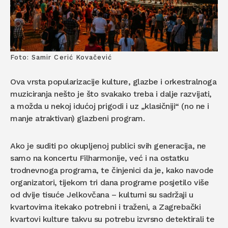
Foto: Samir Cerić Kovačević
Ova vrsta popularizacije kulture, glazbe i orkestralnoga
muziciranja nešto je što svakako treba i dalje razvijati,
a možda u nekoj idućoj prigodi i uz „klasičniji“ (no ne i
manje atraktivan) glazbeni program.
Ako je suditi po okupljenoj publici svih generacija, ne
samo na koncertu Filharmonije, već i na ostatku
trodnevnoga programa, te činjenici da je, kako navode
organizatori, tijekom tri dana programe posjetilo više
od dvije tisuće Jelkovčana – kulturni su sadržaji u
kvartovima itekako potrebni i traženi, a Zagrebački
kvartovi kulture takvu su potrebu izvrsno detektirali te