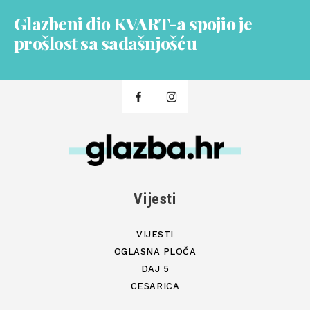
Glazbeni dio KVART-a spojio je
prošlost sa sadašnjošću
Vijesti
VIJESTI
OGLASNA PLOČA
DAJ 5
CESARICA