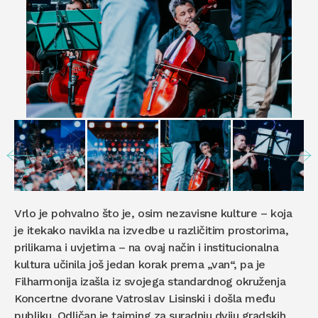
Vrlo je pohvalno što je, osim nezavisne kulture – koja
je itekako navikla na izvedbe u različitim prostorima,
prilikama i uvjetima – na ovaj način i institucionalna
kultura učinila još jedan korak prema „van“, pa je
Filharmonija izašla iz svojega standardnog okruženja
Koncertne dvorane Vatroslav Lisinski i došla među
publiku. Odličan je tajming za suradnju dviju gradskih