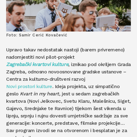
Foto: Samir Cerić Kovačević
Upravo takav nedostatak nastoji (barem privremeno)
nadomjestiti novi pilot-projekt
Zagrebački kvartovi kulture
, iznikao pod okriljem Grada
Zagreba, odnosno novoosnovane gradske ustanove –
Centra za kulturno-društveni razvoj
Novi prostori kulture
. Ideja projekta, uz simpatično
geslo
Kvart in my heart
, jest u sedam zagrebačkih
kvartova (Novi Jelkovec, Svetu Klaru, Malešnicu, Siget,
Gajevo, Srednjake te Ravnice) tijekom šest vikenda u
lipnju, srpnju i rujnu dovesti umjetničke sadržaje za sve
generacije: koncerte, predstave, filmske projekcije…
Sav program izvodi se na otvorenom i besplatan je za