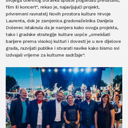
svojega dnevnog boravka spuste pogledati predstavu,
film ili koncert“, rekao je, najavljujući projekt,
privremeni ravnatelj Novih prostora kulture Hrvoje
Laurenta, dok je zamjenica gradonačelnika Danijela
Dolenec istaknula da je namjera kako ovoga projekta,
tako i gradske strategije kulture uopće „omekšati
barijere prema visokoj kulturi i dovesti je u sve dijelove
grada, razvijati publike i stvarati navike kako bismo svi
izdvajali vrijeme za kulturne sadržaje“.