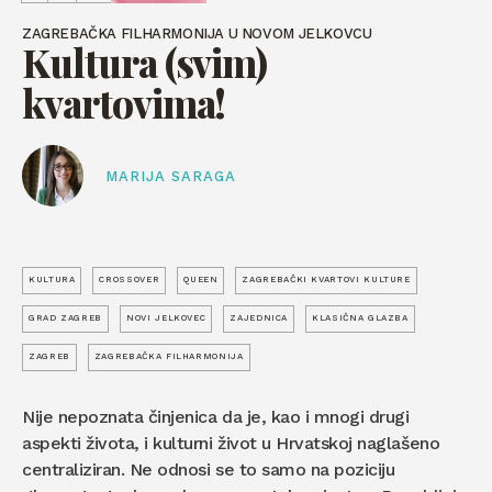
ZAGREBAČKA FILHARMONIJA U NOVOM JELKOVCU
Kultura (svim)
kvartovima!
MARIJA SARAGA
KULTURA
CROSSOVER
QUEEN
ZAGREBAČKI KVARTOVI KULTURE
GRAD ZAGREB
NOVI JELKOVEC
ZAJEDNICA
KLASIČNA GLAZBA
ZAGREB
ZAGREBAČKA FILHARMONIJA
Nije nepoznata činjenica da je, kao i mnogi drugi
aspekti života, i kulturni život u Hrvatskoj naglašeno
centraliziran. Ne odnosi se to samo na poziciju