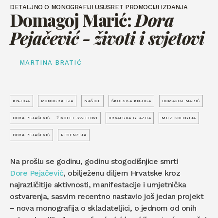
DETALJNO O MONOGRAFIJI USUSRET PROMOCIJI IZDANJA
Domagoj Marić:
Dora
Pejačević - životi i svjetovi
MARTINA BRATIĆ
KNJIGA
MONOGRAFIJA
NAŠICE
ŠKOLSKA KNJIGA
DOMAGOJ MARIĆ
DORA PEJAČEVIĆ – ŽIVOTI I SVJETOVI
HRVATSKA GLAZBA
MUZIKOLOGIJA
DORA PEJAČEVIĆ
RECENZIJA
Na prošlu se godinu, godinu stogodišnjice smrti
Dore Pejačević
, obilježenu diljem Hrvatske kroz
najrazličitije aktivnosti, manifestacije i umjetnička
ostvarenja, sasvim recentno nastavio još jedan projekt
– nova monografija o skladateljici, o jednom od onih