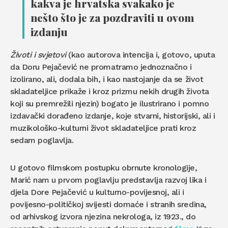
kakva je hrvatska svakako je
nešto što je za pozdraviti u ovom
izdanju
Životi i svjetovi
(kao autorova intencija i, gotovo, uputa
da Doru Pejačević ne promatramo jednoznačno i
izolirano, ali, dodala bih, i kao nastojanje da se život
skladateljice prikaže i kroz prizmu nekih drugih života
koji su premrežili njezin) bogato je ilustrirano i pomno
izdavački dorađeno izdanje, koje stvarni, historijski, ali i
muzikološko-kulturni život skladateljice prati kroz
sedam poglavlja.
U gotovo filmskom postupku obrnute kronologije,
Marić nam u prvom poglavlju predstavlja razvoj lika i
djela Dore Pejačević u kulturno-povijesnoj, ali i
povijesno-političkoj svijesti domaće i stranih sredina,
od arhivskog izvora njezina nekrologa, iz 1923., do