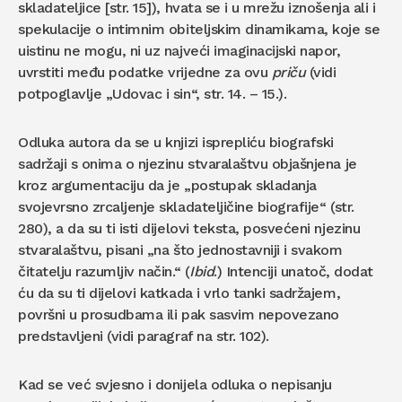
skladateljice [str. 15]), hvata se i u mrežu iznošenja ali i
spekulacije o intimnim obiteljskim dinamikama, koje se
uistinu ne mogu, ni uz najveći imaginacijski napor,
uvrstiti među podatke vrijedne za ovu
priču
(vidi
potpoglavlje „Udovac i sin“, str. 14. – 15.).
Odluka autora da se u knjizi isprepliću biografski
sadržaji s onima o njezinu stvaralaštvu objašnjena je
kroz argumentaciju da je „postupak skladanja
svojevrsno zrcaljenje skladateljičine biografije“ (str.
280), a da su ti isti dijelovi teksta, posvećeni njezinu
stvaralaštvu, pisani „na što jednostavniji i svakom
čitatelju razumljiv način.“ (
Ibid
.) Intenciji unatoč, dodat
ću da su ti dijelovi katkada i vrlo tanki sadržajem,
površni u prosudbama ili pak sasvim nepovezano
predstavljeni (vidi paragraf na str. 102).
Kad se već svjesno i donijela odluka o nepisanju