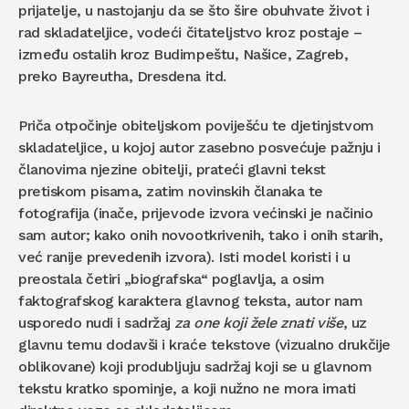
prijatelje, u nastojanju da se što šire obuhvate život i
rad skladateljice, vodeći čitateljstvo kroz postaje –
između ostalih kroz Budimpeštu, Našice, Zagreb,
preko Bayreutha, Dresdena itd.
Priča otpočinje obiteljskom poviješću te djetinjstvom
skladateljice, u kojoj autor zasebno posvećuje pažnju i
članovima njezine obitelji, prateći glavni tekst
pretiskom pisama, zatim novinskih članaka te
fotografija (inače, prijevode izvora većinski je načinio
sam autor; kako onih novootkrivenih, tako i onih starih,
već ranije prevedenih izvora). Isti model koristi i u
preostala četiri „biografska“ poglavlja, a osim
faktografskog karaktera glavnog teksta, autor nam
usporedo nudi i sadržaj
za one koji žele znati više
, uz
glavnu temu dodavši i kraće tekstove (vizualno drukčije
oblikovane) koji produbljuju sadržaj koji se u glavnom
tekstu kratko spominje, a koji nužno ne mora imati