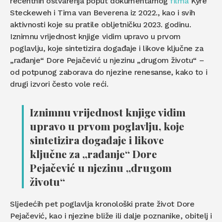
recentnih ostvarenja poput dokumentarnog
filma
Kyre
Steckeweh i Tima van Beverena iz 2022., kao i svih
aktivnosti koje su pratile obljetničku 2023. godinu.
Iznimnu vrijednost knjige vidim upravo u prvom
poglavlju, koje sintetizira događaje i likove ključne za
„rađanje“ Dore Pejačević u njezinu „drugom životu“ –
od potpunog zaborava do njezine renesanse, kako to i
drugi izvori često vole reći.
Iznimnu vrijednost knjige vidim
upravo u prvom poglavlju, koje
sintetizira događaje i likove
ključne za „rađanje“ Dore
Pejačević u njezinu „drugom
životu“
Sljedećih pet poglavlja kronološki prate život Dore
Pejačević, kao i njezine bliže ili dalje poznanike, obitelj i