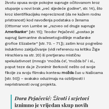
životu opusa svoje pokojne supruge očitovanom kroz
stupanje u novi brak „već sljedeće godine“, str. 14), što
kroz identifikacijsku nepreciznost (da ne kažem rodnu
pristranost) kod navođenja podataka o ženama
(Ottomar von Lumbe se „razveo od druge supruge
Amerikanke
“ [str. 15]; Teodor Pejačević „postao je
suprug šarmantne dvadesetogodišnje mađarske
grofice Elizabete“ [str. 70. – 71.]); zatim kroz pogrešno
induktivno zaključivanje (vidi referencu na kritiku Žige
Hirschlera na str. 20) ili pretjeranu mističnu
spekulativnost (mnogo ‘možda će’, ‘možda bi’ i sl.,
poput teze da je Zvonimir Berković nešto od svoje
fikcije za svoju filmsku kontesu
možda
čuo u Našicama
[str. 50]) – svakako oduzimaju na ozbiljnosti i
nepristranosti ovog projekta.
Dora Pejačević: Životi i svjetovi
iznimno je vrijedan skup novih