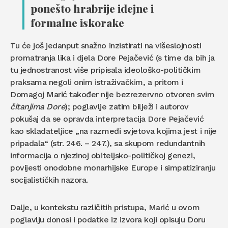
ponešto hrabrije idejne i
formalne iskorake
Tu će još jedanput snažno inzistirati na višeslojnosti
promatranja lika i djela Dore Pejačević (s time da bih ja
tu jednostranost više pripisala ideološko-političkim
praksama negoli onim istraživačkim, a pritom i
Domagoj Marić također nije bezrezervno otvoren svim
čitanjima Dore
); poglavlje zatim bilježi i autorov
pokušaj da se opravda interpretacija Dore Pejačević
kao skladateljice „na razmeđi svjetova kojima jest i nije
pripadala“ (str. 246. – 247.), sa skupom redundantnih
informacija o njezinoj obiteljsko-političkoj genezi,
povijesti onodobne monarhijske Europe i simpatiziranju
socijalističkih nazora.
Dalje, u kontekstu različitih pristupa, Marić u ovom
poglavlju donosi i podatke iz izvora koji opisuju Doru