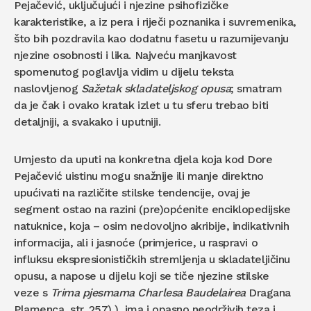
Pejačević, uključujući i njezine psihofizičke
karakteristike, a iz pera i riječi poznanika i suvremenika,
što bih pozdravila kao dodatnu fasetu u razumijevanju
njezine osobnosti i lika. Najveću manjkavost
spomenutog poglavlja vidim u dijelu teksta
naslovljenog
Sažetak skladateljskog opusa
; smatram
da je čak i ovako kratak izlet u tu sferu trebao biti
detaljniji, a svakako i uputniji.
Umjesto da uputi na konkretna djela koja kod Dore
Pejačević uistinu mogu snažnije ili manje direktno
upućivati na različite stilske tendencije, ovaj je
segment ostao na razini (pre)općenite enciklopedijske
natuknice, koja – osim nedovoljno akribije, indikativnih
informacija, ali i jasnoće (primjerice, u raspravi o
influksu ekspresionističkih stremljenja u skladateljičinu
opusu, a napose u dijelu koji se tiče njezine stilske
veze s
Trima pjesmama
Charlesa Baudelairea
Dragana
Plamenca, str. 257),), ima i opasno neodrživih teza i