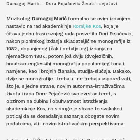
Domagoj Marić – Dora Pejačević: Životi i svjetovi
Muzikolog
Domagoj Marić
formalno se ovim izdanjem
nastavio na rad akademkinje
Koraljke Kos
, koja je
čitavu jednu trasu svojeg rada posvetila Dori Pejačević,
nakon pionirskog izdanja skladateljičine monografije iz
1982., dopunjenog (čak i detaljnijeg) izdanja na
njemačkom 1987., potom još dviju (dvojezičnih,
hrvatsko-engleskih) monografija popularnijeg tona i
namjene, kao i brojnih članaka, studija-slučaja. Dakako,
dvije se monografije i trebaju i ne trebaju uspoređivati,
što je, s jedne strane, novim autorima-istraživačima
života i rada Dore Pejačević svojevrstan teret, s
obzirom na dubinu i obuhvatnost istraživanja
akademkinje Kos, no s druge je strane to svakako i
poticaj da se dosadašnja saznanja obogate novim
podatcima, ali i novim istraživačkim perspektivama.