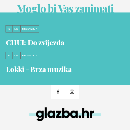
Moglo bi Vas zanimati
19
LIS
RECENZIJA
CHUI: Do zvijezda
15
LIS
RECENZIJA
Lokki - Brza muzika