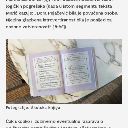
logičkih pogrešaka (kada u istom segmentu teksta
Marić kazuje: „Dora Pejačević bila je povučena osoba.
Njezina glazbena introvertiranost bila je posljedica
osobne zatvorenosti.“ [
Ibid
.]).
Fotografije: Školska knjiga
Čak ukoliko i izuzmemo eventualnu raspravu o