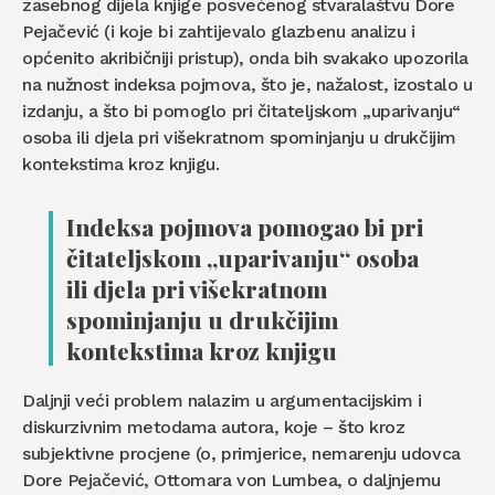
zasebnog dijela knjige posvećenog stvaralaštvu Dore
Pejačević (i koje bi zahtijevalo glazbenu analizu i
općenito akribičniji pristup), onda bih svakako upozorila
na nužnost indeksa pojmova, što je, nažalost, izostalo u
izdanju, a što bi pomoglo pri čitateljskom „uparivanju“
osoba ili djela pri višekratnom spominjanju u drukčijim
kontekstima kroz knjigu.
Indeksa pojmova pomogao bi pri
čitateljskom „uparivanju“ osoba
ili djela pri višekratnom
spominjanju u drukčijim
kontekstima kroz knjigu
Daljnji veći problem nalazim u argumentacijskim i
diskurzivnim metodama autora, koje – što kroz
subjektivne procjene (o, primjerice, nemarenju udovca
Dore Pejačević, Ottomara von Lumbea, o daljnjemu