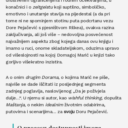
društvenim ograničenjima i rodnim očekivanjima, u
konačnici i o
zeitgeistu
koji suptilno, simboličko,
emotivno i unutarnje stavlja na pijedestal (a da pri
tome ni ne spominjem stotinu puta podcrtanu vezu
Dore Pejačević s pjesništvom Rilkea), ovakva razina
zaključivanja, ali još više – nedovoljna posvećenost
najvažnijem aspektu zbog kojega danas ovu knjigu i
imamo u ruci, onome skladateljskom, oduzima upravo
od višeslojnosti na kojoj Domagoj Marić u knjizi tako
gorljivo višekratno inzistira.
A o onim
drugim Dorama
, o kojima Marić ne piše,
najviše se dade iščitati iz posljednjeg segmenta
zadnjeg poglavlja, naslovljenog „Da je poživjela
dulje…“. U njemu si autor, kao
wishful thinking
, dopušta
Maštanja
, o nekim
idealnim
životnim odabirima,
putovima i scenarijima… za
svoju
Doru Pejačević.
O procesu dostupnosti izvora,