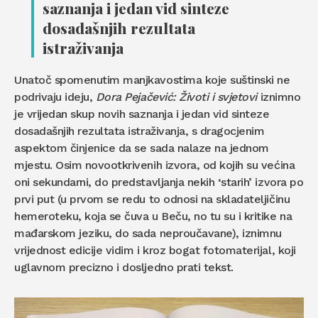
saznanja i jedan vid sinteze
dosadašnjih rezultata
istraživanja
Unatoč spomenutim manjkavostima koje suštinski ne
podrivaju ideju,
Dora Pejačević: Životi i svjetovi
iznimno
je vrijedan skup novih saznanja i jedan vid sinteze
dosadašnjih rezultata istraživanja, s dragocjenim
aspektom činjenice da se sada nalaze na jednom
mjestu. Osim novootkrivenih izvora, od kojih su većina
oni sekundarni, do predstavljanja nekih ‘starih’ izvora po
prvi put (u prvom se redu to odnosi na skladateljičinu
hemeroteku, koja se čuva u Beču, no tu su i kritike na
mađarskom jeziku, do sada neproučavane), iznimnu
vrijednost edicije vidim i kroz bogat fotomaterijal, koji
uglavnom precizno i dosljedno prati tekst.