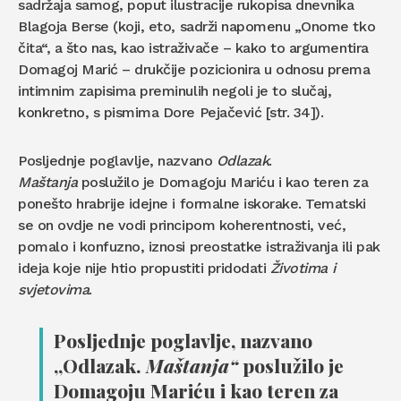
sadržaja samog, poput ilustracije rukopisa dnevnika
Blagoja Berse (koji, eto, sadrži napomenu „Onome tko
čita“, a što nas, kao istraživače – kako to argumentira
Domagoj Marić – drukčije pozicionira u odnosu prema
intimnim zapisima preminulih negoli je to slučaj,
konkretno, s pismima Dore Pejačević [str. 34]).
Posljednje poglavlje, nazvano
Odlazak
.
Maštanja
poslužilo je Domagoju Mariću i kao teren za
ponešto hrabrije idejne i formalne iskorake. Tematski
se on ovdje ne vodi principom koherentnosti, već,
pomalo i konfuzno, iznosi preostatke istraživanja ili pak
ideja koje nije htio propustiti pridodati
Životima i
svjetovima
.
Posljednje poglavlje, nazvano
„Odlazak.
Maštanja“
poslužilo je
Domagoju Mariću i kao teren za