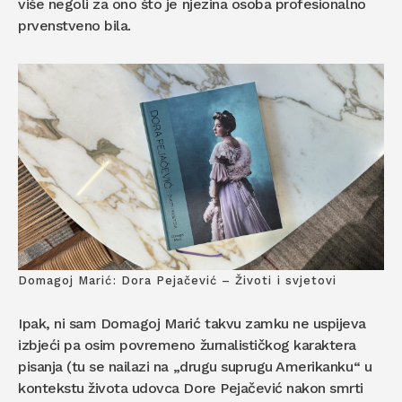
više negoli za ono što je njezina osoba profesionalno
prvenstveno bila.
Domagoj Marić: Dora Pejačević – Životi i svjetovi
Ipak, ni sam Domagoj Marić takvu zamku ne uspijeva
izbjeći pa osim povremeno žurnalističkog karaktera
pisanja (tu se nailazi na „drugu suprugu Amerikanku“ u
kontekstu života udovca Dore Pejačević nakon smrti