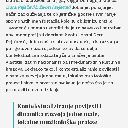
Izdana u kući Školska knjiga, knjiga Domagoja Marića
Dora Pejačević: životi i svjetovi
dobar je, ponajprije,
način zaokruživanja te obljetničke godine i svih ranije
spomenutih manifestacija koje su obljetnicu pratile.
Također ću odmah ustvrditi da je to svakako i potreban
novi monografijski doprinos životu i osobi Dore
Pejačević, dobrodošla sinteza dosadašnjih istraživanja
pa i gotovo nužan sljedeći korak da se dalje
kontekstualizira skladateljičino značenje unutar
vlastitih, zatim nacionalnih pa i međunarodnih kulturnih
krugova. Jednako tako, i kontekstualiziranje povijesti i
dinamika razvoja jedne male, lokalne muzikološke
prakse kakva je hrvatska svakako je nešto što je za
pozdraviti u ovom izdanju.
Kontekstualiziranje povijesti i
dinamika razvoja jedne male,
lokalne muzikološke prakse