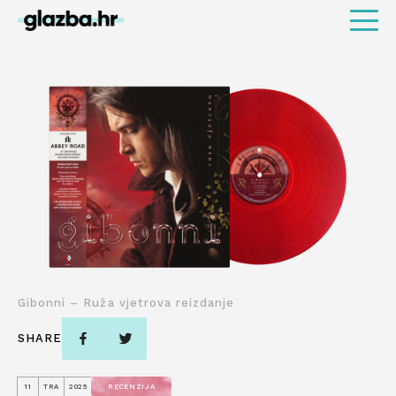
Gibonni – Ruža vjetrova reizdanje
SHARE
11
TRA
2025
RECENZIJA