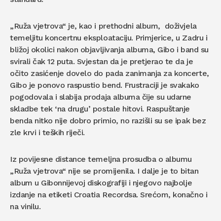
„Ruža vjetrova“ je, kao i prethodni album, doživjela
temeljitu koncertnu eksploataciju. Primjerice, u Zadru i
bližoj okolici nakon objavljivanja albuma, Gibo i band su
svirali čak 12 puta. Svjestan da je pretjerao te da je
očito zasićenje dovelo do pada zanimanja za koncerte,
Gibo je ponovo raspustio bend. Frustraciji je svakako
pogodovala i slabija prodaja albuma čije su udarne
skladbe tek ‘na drugu’ postale hitovi. Raspuštanje
benda nitko nije dobro primio, no razišli su se ipak bez
zle krvi i teških riječi.
Iz povijesne distance temeljna prosudba o albumu
„Ruža vjetrova“ nije se promijenila. I dalje je to bitan
album u Gibonnijevoj diskografiji i njegovo najbolje
izdanje na etiketi Croatia Recordsa. Srećom, konačno i
na vinilu.