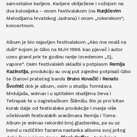
samostalne karijere. Karijere obilježene i vožnjom na
dva kolosijeka – onom festivalskom (na
Runjićevim
Melodijama hrvatskog Jadrana) i onom „rokerskom“,
koncertnom.
Album je bio najavljen festivalskom „Ako me nosiš na
duši“ kojom je Gibo na MJH 1996. kao pjevač i autor
uzeo grand prix te godinu ranije izvedenom „Ej,
vapore“. Osim festivalskih skladbi s potpisom
Remija
Kazinotija
, produkciju su ovaj put zajedno potpisali Gibo
te članovi pratećeg banda
Bruno Kovačić
i
Renato
Švorinić
dok je album, osim u studiju Tomislava
Mrduljaša, sniman i u splitskim studijima Deva i
Tetrapak te u zagrebačkom Šišmišu. Bio je prvi bitan
korak dalje od festivalske produkcije i manje više
očekivanih festivalskih aranžmana Remija i Tome.
Album je snimao rekordni broj glazbenika, pa su uz
bend u različitim fazama nastanka albuma svoj prilog