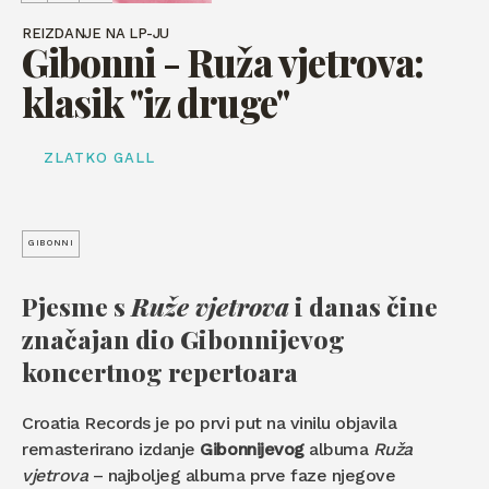
REIZDANJE NA LP-JU
Gibonni - Ruža vjetrova:
klasik "iz druge"
ZLATKO GALL
GIBONNI
Pjesme s
Ruže vjetrova
i danas čine
značajan dio Gibonnijevog
koncertnog repertoara
Croatia Records je po prvi put na vinilu objavila
remasterirano izdanje
Gibonnijevog
albuma
Ruža
vjetrova
– najboljeg albuma prve faze njegove