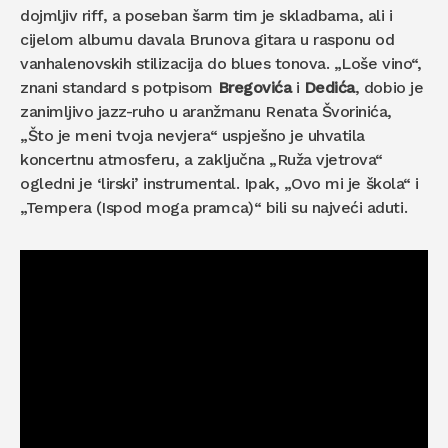
dojmljiv riff, a poseban šarm tim je skladbama, ali i
cijelom albumu davala Brunova gitara u rasponu od
vanhalenovskih stilizacija do blues tonova. „Loše vino“,
znani standard s potpisom
Bregovića
i
Dedića
, dobio je
zanimljivo jazz-ruho u aranžmanu Renata Švorinića,
„Što je meni tvoja nevjera“ uspješno je uhvatila
koncertnu atmosferu, a zaključna „Ruža vjetrova“
ogledni je ‘lirski’ instrumental. Ipak, „Ovo mi je škola“ i
„Tempera (Ispod moga pramca)“ bili su najveći aduti.