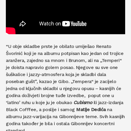
“U obje skladbe prste je obilato umiješao Renato
Švorinić koji je na albumu potpisan kao jedan od trojice
aranžera, zajedno sa mnom i Brunom, ali na „Temperi“
je doista napravio golem posao. Njegove su sve one
šuškalice i jazzy-atmosfera koja je skladbi dala
poseban gušt”, kazao je Gibo. „Tempera“ je zacijelo
jedna od ključnih skladbi u njegovu opusu – kasnijih će
godina doživjeti brojne tuđe izvedbe, poput one u
‘latino’ ruhu u koje ju je obukao
Cubismo
ili jazz-izdanja
Black Cofffee, a poslije i samog
Matije Dedića
na
albumu jazz-varijacija na Gibonnijeve teme. Svih kasnijih
godina također je bila i ostala Gibonnijev koncertni
standard.