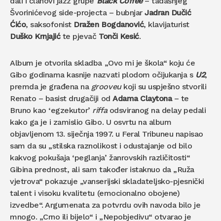
dali i članovi jazz grupe
Black Coffee
– tadašnjeg
Švorinićevog side-projecta – bubnjar
Jadran Dučić
Ćićo
, saksofonist
Dražen Bogdanović
, klavijaturist
Duško Krnjajić
te pjevač
Tonči Kesić
.
Album je otvorila skladba „Ovo mi je škola“ koju će
Gibo godinama kasnije nazvati plodom očijukanja s
U2
,
premda je građena na
grooveu
koji su uspješno stvorili
Renato – basist drugačiji od
Adama Claytona
– te
Bruno kao ‘egzekutor’
riffa
odsviranog na delay pedali
kako ga je i zamislio Gibo. U osvrtu na album
objavljenom 13. siječnja 1997. u Feral Tribuneu napisao
sam da su „stilska raznolikost i odustajanje od bilo
kakvog pokušaja ‘peglanja’ žanrovskih različitosti“
Gibina prednost, ali sam također istaknuo da „Ruža
vjetrova“ pokazuje „vanserijski skladateljsko-pjesnički
talent i visoku kvalitetu (emocionalno obojene)
izvedbe“. Argumenata za potvrdu ovih navoda bilo je
mnogo. „Crno ili bijelo“ i „Nepobjedivu“ otvarao je