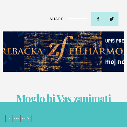
SHARE
Moglo bi Vas zanimati
12
TRA
PRIČE