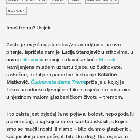
RECENZIJA
Imaš tremu? Uvijek.
Zašto je
uvijek
uvijek dobar/zdrav odgovor na ovo
pitanje, ispričala nam je
Lucija Stanojević
u stihovima, u
novoj
slikovnici
u izdanju izdavačke kuće
Mozaik
.
Namijenjena mlađem uzrastu djece, uz čudnovate,
raskošne, detaljne i pametne ilustracije
Katarine
Matković
,
Čudnovata dama Trema
priča je u kojoj je
fokus na odnosu djevojčice Like s osjećajem prisutnim
u njezinom malom glazbeničkom životu – tremom.
I to zaista jest osjećaj (a ne pojava, bolest, nepogoda ili
poremećaj), onaj koji smo svi kad-tad iskusili, s kojim
smo se naučili nositi ili nismo – bilo da smo glazbenici,
kao junakinja ove priče, ili bilo tko drugi tko osjeća tu