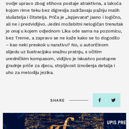
ovdje upravo zbog stihova postaje atraktivna, a lakoća
kojom rime teku bez digresija zadržavaju pažnju malih
slušatelja i čitatelja. Priča je „ispjevana“ jasno i logično,
ali ne i predvidljivo. Jedini možebitni nelogičan trenutak
je onaj u kojem odjednom Lika ode sama na pozornicu,
bez Treme, a zapravo se ne kaže kako se to dogodilo
– kao neki preskok u narativu? No, u autoričinom
slijedu uz ilustracijsku snažnu pratnju, s očitim
uredničkim kompasom, vidljivo je iskustvo postupne
gradnje priče za djecu, strpljivost iznošenja detalja i
uho za melodiju jezika.
SHARE