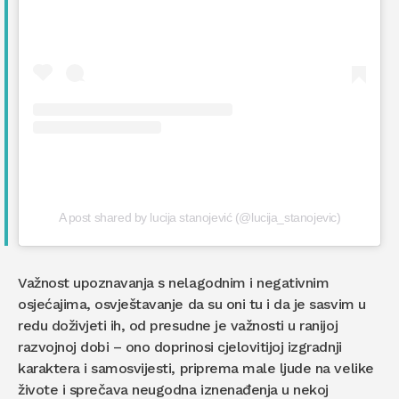
A post shared by lucija stanojević (@lucija_stanojevic)
Važnost upoznavanja s nelagodnim i negativnim
osjećajima, osvještavanje da su oni tu i da je sasvim u
redu doživjeti ih, od presudne je važnosti u ranijoj
razvojnoj dobi – ono doprinosi cjelovitijoj izgradnji
karaktera i samosvijesti, priprema male ljude na velike
živote i sprečava neugodna iznenađenja u nekoj