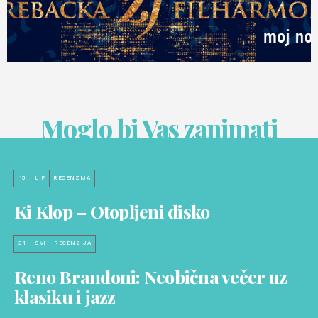
Moglo bi Vas zanimati
15
LIP
RECENZIJA
Ki Klop – Otopljeni disko
31
SVI
RECENZIJA
Reno Brandoni: Neobična večer uz
klasiku i jazz