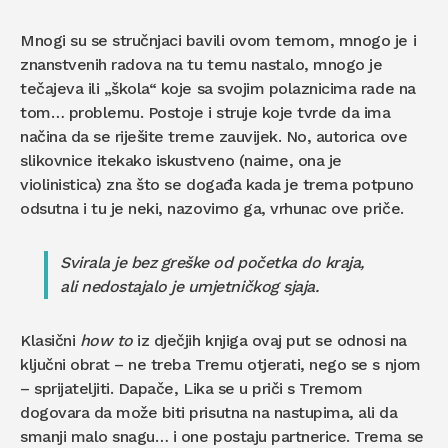
Mnogi su se stručnjaci bavili ovom temom, mnogo je i
znanstvenih radova na tu temu nastalo, mnogo je
tečajeva ili „škola“ koje sa svojim polaznicima rade na
tom… problemu. Postoje i struje koje tvrde da ima
načina da se riješite treme zauvijek. No, autorica ove
slikovnice itekako iskustveno (naime, ona je
violinistica) zna što se događa kada je trema potpuno
odsutna i tu je neki, nazovimo ga, vrhunac ove priče.
Svirala je bez greške od početka do kraja,
ali nedostajalo je umjetničkog sjaja.
Klasični
how to
iz dječjih knjiga ovaj put se odnosi na
ključni obrat – ne treba Tremu otjerati, nego se s njom
– sprijateljiti. Dapače, Lika se u priči s Tremom
dogovara da može biti prisutna na nastupima, ali da
smanji malo snagu… i one postaju partnerice. Trema se