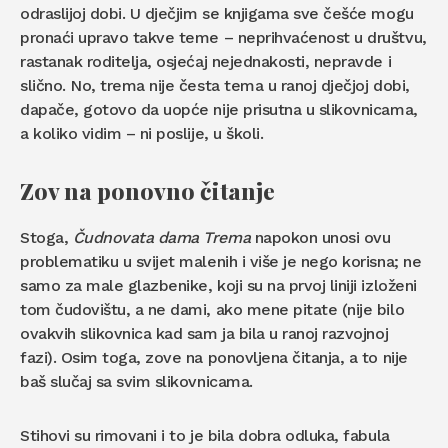
odraslijoj dobi. U dječjim se knjigama sve češće mogu
pronaći upravo takve teme – neprihvaćenost u društvu,
rastanak roditelja, osjećaj nejednakosti, nepravde i
slično. No, trema nije česta tema u ranoj dječjoj dobi,
dapače, gotovo da uopće nije prisutna u slikovnicama,
a koliko vidim – ni poslije, u školi.
Zov na ponovno čitanje
Stoga,
Čudnovata dama Trema
napokon unosi ovu
problematiku u svijet malenih i više je nego korisna; ne
samo za male glazbenike, koji su na prvoj liniji izloženi
tom čudovištu, a ne dami, ako mene pitate (nije bilo
ovakvih slikovnica kad sam ja bila u ranoj razvojnoj
fazi). Osim toga, zove na ponovljena čitanja, a to nije
baš slučaj sa svim slikovnicama.
Stihovi su rimovani i to je bila dobra odluka, fabula