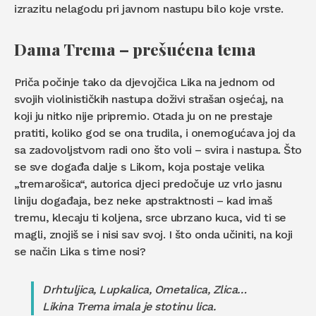
izrazitu nelagodu pri javnom nastupu bilo koje vrste.
Dama Trema – prešućena tema
Priča počinje tako da djevojčica Lika na jednom od
svojih violinističkih nastupa doživi strašan osjećaj, na
koji ju nitko nije pripremio. Otada ju on ne prestaje
pratiti, koliko god se ona trudila, i onemogućava joj da
sa zadovoljstvom radi ono što voli – svira i nastupa. Što
se sve događa dalje s Likom, koja postaje velika
„tremarošica“, autorica djeci predočuje uz vrlo jasnu
liniju događaja, bez neke apstraktnosti – kad imaš
tremu, klecaju ti koljena, srce ubrzano kuca, vid ti se
magli, znojiš se i nisi sav svoj. I što onda učiniti, na koji
se način Lika s time nosi?
Drhtuljica, Lupkalica, Ometalica, Zlica…
Likina Trema imala je stotinu lica.