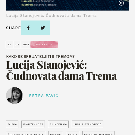
Lucija Stanojević: Čudnovata dama Trema
SHARE
12
LIP
2024
RECENZIJA
KAKO SE SPRIJATELJITI S TREMOM?
Lucija Stanojević:
Čudnovata dama Trema
PETRA PAVIĆ
DJECA
KNJIŽEVNOST
SLIKOVNICA
LUCIJA STANOJEVIĆ
ČUDNOVATA DAMA TREMA
MOZAIK
TREMA
KATARINA MATKOVIĆ