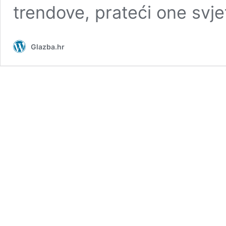
trendove, prateći one svj
Glazba.hr