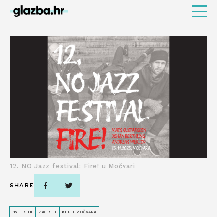
12. NO Jazz festival: Fire! u Močvari
SHARE
15
STU
ZAGREB
KLUB MOČVARA