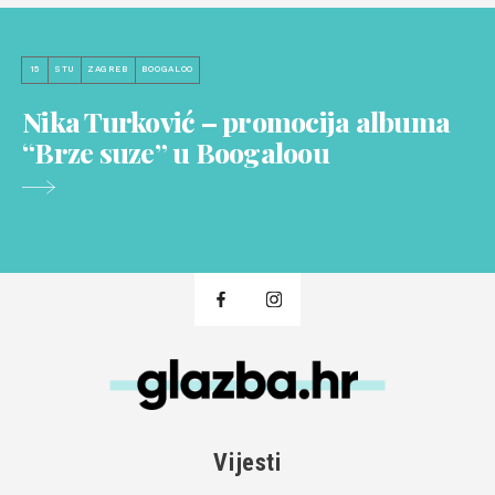
15
STU
ZAGREB
BOOGALOO
Nika Turković – promocija albuma
“Brze suze” u Boogaloou
Vijesti