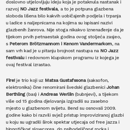
doslovno utjelovljuju ideju koja je potaknula nastanak i
razvoj
NO Jazz festivala
, a to je potpuna glazbena
sloboda lišena bilo kakvih uobičajenih podjela i trpanja
u ladice s naljepnicama na kojima su ispisani nazivi
glazbenih žanrova. Nije stoga nikakvo iznenađenje da je
tijekom prvih petnaestak godina ovog stoljeća zasjeo,
s
Peterom Brötzmannom i Kenom Vandermarkom
, na
sam vrh kad je u pitanju brojnost nastupa na
NO Jazz
festivalu
i redovnom klupskom programu iz kojega je
ovaj festival izrastao.
Fire!
je trio koji uz
Matsa Gustafssona
(saksofon,
elektronika) čine renomirani švedski glazbenici
Johan
Berthling
(bas) i
Andreas Werliin
(bubnjevi), a tijekom
više od 15 godina djelovanja izgradili su zasebno
mjesto u glazbenom svijetu. Bend su osnovali 2009.
godine kako bi razvili svjež pristup improviziranoj glazbi
u koju su ugradili širok spektar utjecaja od free jazza i
hipnotičkog slowcorea, do psihodeličnog rocka i