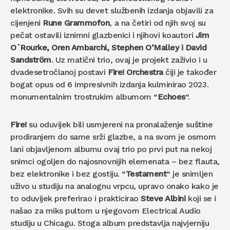
elektronike. Svih su devet službenih izdanja objavili za
cijenjeni
Rune Grammofon
, a na četiri od njih svoj su
pečat ostavili iznimni glazbenici i njihovi koautori
Jim
O`Rourke, Oren Ambarchi, Stephen O’Malley i David
Sandström
. Uz matični trio, ovaj je projekt zaživio i u
dvadesetročlanoj postavi
Fire! Orchestra
čiji je također
bogat opus od 6 impresivnih izdanja kulminirao 2023.
monumentalnim trostrukim albumom “
Echoes
“.
Fire!
su oduvijek bili usmjereni na pronalaženje suštine
prodiranjem do same srži glazbe, a na svom je osmom
lani objavljenom albumu ovaj trio po prvi put na nekoj
snimci ogoljen do najosnovnijih elemenata – bez flauta,
bez elektronike i bez gostiju. “
Testament
“ je snimljen
uživo u studiju na analognu vrpcu, upravo onako kako je
to oduvijek preferirao i prakticirao
Steve Albini
koji se i
našao za miks pultom u njegovom Electrical Audio
studiju u Chicagu. Stoga album predstavlja najvjerniju