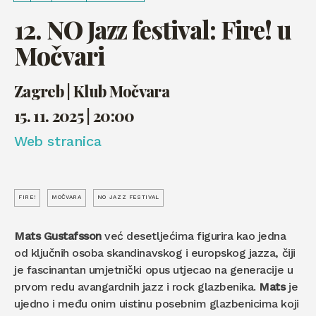
12. NO Jazz festival: Fire! u
Močvari
Zagreb | Klub Močvara
15. 11. 2025 | 20:00
Web stranica
FIRE!
MOČVARA
NO JAZZ FESTIVAL
Mats Gustafsson
već desetljećima figurira kao jedna
od ključnih osoba skandinavskog i europskog jazza, čiji
je fascinantan umjetnički opus utjecao na generacije u
prvom redu avangardnih jazz i rock glazbenika.
Mats
je
ujedno i među onim uistinu posebnim glazbenicima koji