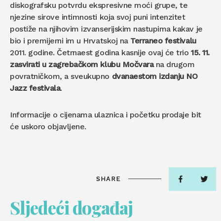
diskografsku potvrdu ekspresivne moći grupe, te
njezine sirove intimnosti koja svoj puni intenzitet
postiže na njihovim izvanserijskim nastupima kakav je
bio i premijerni im u Hrvatskoj na
Terraneo festivalu
2011. godine. Četrnaest godina kasnije ovaj će trio
15. 11.
zasvirati u zagrebačkom klubu Močvara
na drugom
povratničkom, a sveukupno
dvanaestom izdanju NO
Jazz festivala
.
Informacije o cijenama ulaznica i početku prodaje bit
će uskoro objavljene.
SHARE
Sljedeći događaj