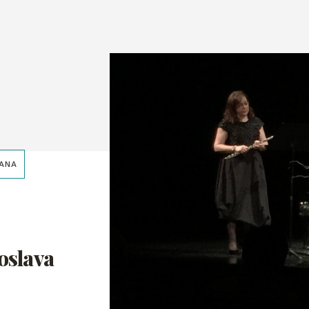
ANA
oslava