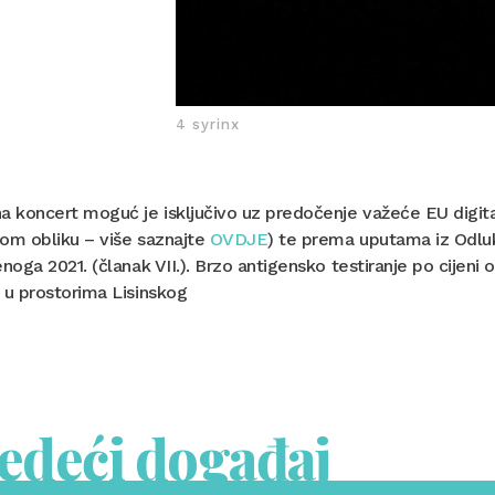
4 syrinx
a koncert moguć je isključivo uz predočenje važeće EU digit
om obliku – više saznajte
OVDJE
) te prema uputama iz Odluk
enoga 2021. (članak VII.). Brzo antigensko testiranje po cijen
 u prostorima Lisinskog
jedeći događaj