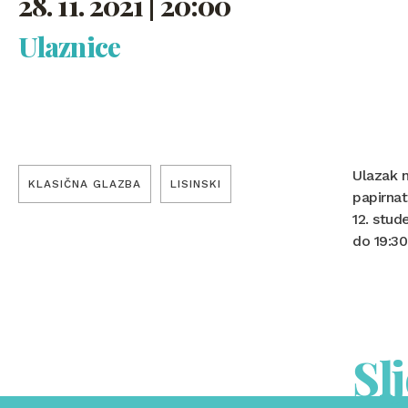
28. 11. 2021 | 20:00
Ulaznice
Ulazak n
KLASIČNA GLAZBA
LISINSKI
papirnat
12. stud
do 19:30
Sl