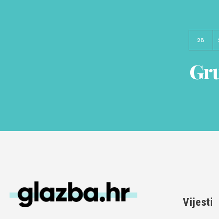
28
Gru
Vijesti