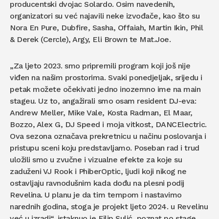
producentski dvojac Solardo. Osim navedenih,
organizatori su već najavili neke izvođače, kao što su
Nora En Pure, Dubfire, Sasha, Offaiah, Martin Ikin, Phil
& Derek (Cercle), Argy, Eli Brown te Mat.Joe.
„Za ljeto 2023. smo pripremili program koji još nije
viđen na našim prostorima. Svaki ponedjeljak, srijedu i
petak možete očekivati jedno inozemno ime na main
stageu. Uz to, angažirali smo osam resident DJ-eva:
Andrew Meller, Mike Vale, Kosta Radman, El Maar,
Bozzo, Alex G, DJ Speed i moja vitkost, DANCElectric.
Ova sezona označava prekretnicu u načinu poslovanja i
pristupu sceni koju predstavljamo. Poseban rad i trud
uložili smo u zvučne i vizualne efekte za koje su
zaduženi VJ Rook i PhiberOptic, ljudi koji nikog ne
ostavljaju ravnodušnim kada dođu na plesni podij
Revelina. U planu je da tim tempom i nastavimo
narednih godina, stoga je projekt ljeto 2024. u Revelinu
već u izradi“, istaknuo je Filip Sulić, poznat po stage