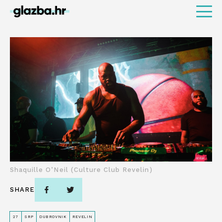
Shaquille O’Neil (Culture Club Revelin)
SHARE
27
SRP
DUBROVNIK
REVELIN