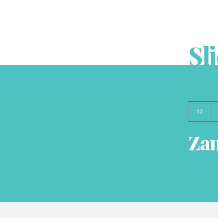
Sl
12
Zan