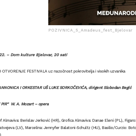
POZIVNICA_5_Amadeus_fest_Bjelovar
022.
– Dom kulture Bjelovar, 20 sati
TVORENJE FESTIVALA uz nazočnost pokrovitelja i visokih uzvanika
NNONICA I ORKESTAR UŠ LUKE SORKOČEVIĆA, dirigent Slobodan Begić
PIR“ W. A. Mozart – opera
rof Almaviva: Berislav Jerković (HR), Grofica Almaviva: Danae Eleni (PL), Figa
atvejeva (LV), Marcelina: Jennyfer Balatoni-Schultz (HU), Basilio/Curzio: Boto
)