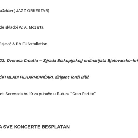
llation
( JAZZ ORKESTAR)
de skladbi W. A. Mozarta
ajević & B’s FUNstallation
022. Dvorana Croatia
– Zgrada Biskupijskog ordinarijata Bjelovarsko-kri
I MLADI FILHARMONIČARI, dirigent Tonči Bilić
rt: Serenada br. 10 za puhače u B-duru “Gran Partita”
A SVE KONCERTE BESPLATAN