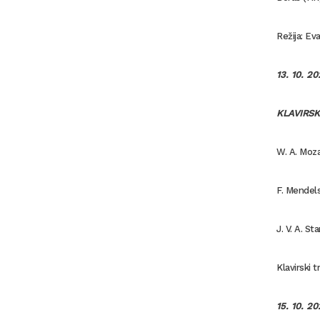
Režija: Ev
13. 10. 2
KLAVIRSK
W. A. Mozar
F. Mendels
J. V. A.
Sta
Klavirski t
15. 10. 2