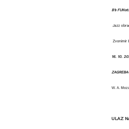
B’s FUNsta
Jazz obra
Zvonimir B
16. 10. 2
ZAGREBAČK
W. A. Moza
ULAZ N