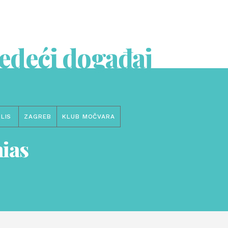
jedeći događaj
LIS
ZAGREB
KLUB MOČVARA
ias