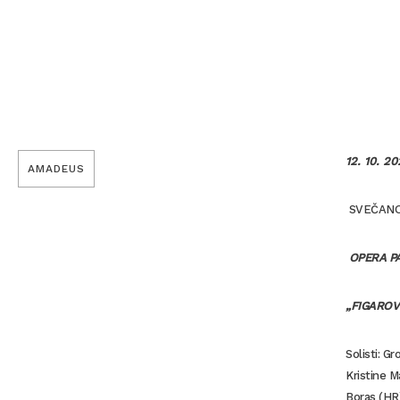
12. 10. 2
AMADEUS
SVEČANO O
OPERA PA
„FIGAROV 
Solisti: G
Kristine M
Boras (HR