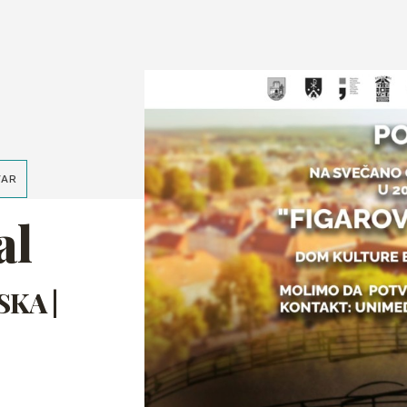
VAR
al
KA |