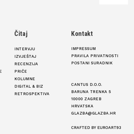
j
Čitaj
Kontakt
IMPRESSUM
INTERVJU
PRAVILA PRIVATNOSTI
IZVJEŠTAJ
POSTANI SURADNIK
RECENZIJA
E
PRIČE
KOLUMNE
CANTUS D.O.O.
DIGITAL & BIZ
BARUNA TRENKA 5
RETROSPEKTIVA
10000 ZAGREB
HRVATSKA
GLAZBA@GLAZBA.HR
CRAFTED BY
EUROART93