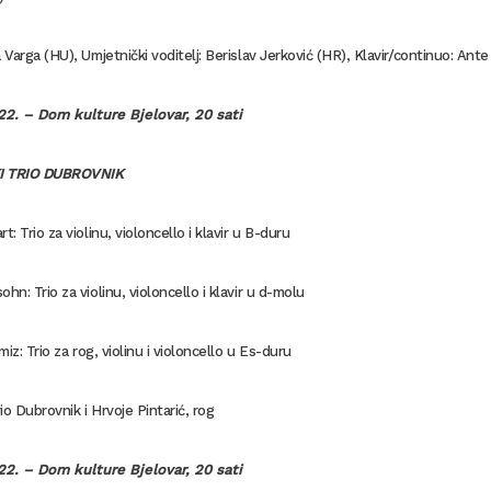
a Varga (HU), Umjetnički voditelj: Berislav Jerković (HR), Klavir/continuo: Ante
022.
– Dom kulture Bjelovar, 20 sati
I TRIO DUBROVNIK
t: Trio za violinu, violoncello i klavir u B-duru
ohn: Trio za violinu, violoncello i klavir u d-molu
mi
z: Trio za rog, violinu i violoncello u Es-duru
rio Dubrovnik i Hrvoje Pintarić, rog
022.
– Dom kulture Bjelovar, 20 sati