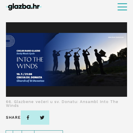
66. Glazbene večeri u sv. Donatu: Ansambl Into The
Winds
SHARE