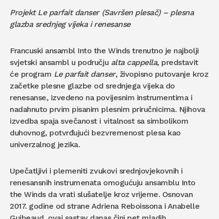
Projekt Le parfait danser (Savršen plesač) – plesna
glazba srednjeg vijeka i renesanse
Francuski ansambl Into the Winds trenutno je najbolji
svjetski ansambl u području
alta cappella
, predstavit
će program
Le parfait danser
, živopisno putovanje kroz
začetke plesne glazbe od srednjega vijeka do
renesanse, izvedeno na povijesnim instrumentima i
nadahnuto prvim pisanim plesnim priručnicima. Njihova
izvedba spaja svečanost i vitalnost sa simbolikom
duhovnog, potvrđujući bezvremenost plesa kao
univerzalnog jezika.
Upečatljivi i plemeniti zvukovi srednjovjekovnih i
renesansnih instrumenata omogućuju ansamblu Into
the Winds da vrati slušatelje kroz vrijeme. Osnovan
2017. godine od strane Adriena Reboissona i Anabelle
Guibeaud, ovaj sastav danas čini pet mladih