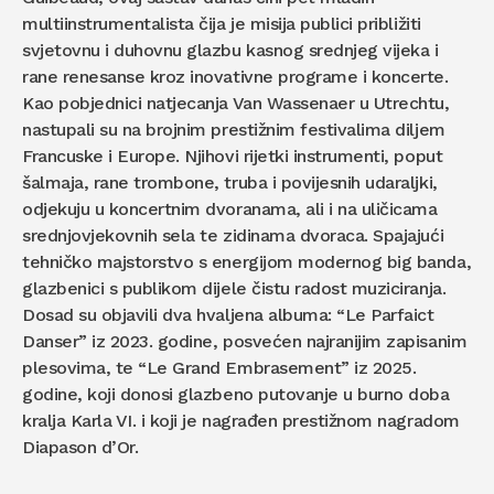
multiinstrumentalista čija je misija publici približiti
svjetovnu i duhovnu glazbu kasnog srednjeg vijeka i
rane renesanse kroz inovativne programe i koncerte.
Kao pobjednici natjecanja Van Wassenaer u Utrechtu,
nastupali su na brojnim prestižnim festivalima diljem
Francuske i Europe. Njihovi rijetki instrumenti, poput
šalmaja, rane trombone, truba i povijesnih udaraljki,
odjekuju u koncertnim dvoranama, ali i na uličicama
srednjovjekovnih sela te zidinama dvoraca. Spajajući
tehničko majstorstvo s energijom modernog big banda,
glazbenici s publikom dijele čistu radost muziciranja.
Dosad su objavili dva hvaljena albuma: “Le Parfaict
Danser” iz 2023. godine, posvećen najranijim zapisanim
plesovima, te “Le Grand Embrasement” iz 2025.
godine, koji donosi glazbeno putovanje u burno doba
kralja Karla VI. i koji je nagrađen prestižnom nagradom
Diapason d’Or.