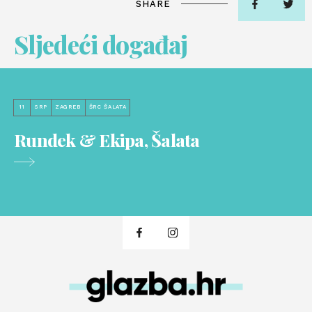
SHARE
Sljedeći događaj
11
SRP
ZAGREB
ŠRC ŠALATA
Rundek & Ekipa, Šalata