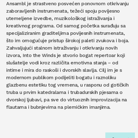
Ansambl je strastveno posvećen ponovnom otkrivanju
zaboravljenih instrumenata, težeći spoju povijesno
utemeljene izvedbe, muzikološkog istraživanja i
kreativnog programa. Od samog početka surađuju sa
specijaliziranim graditeljima povijesnih instrumenata,
što im omogućuje pristup širokoj paleti zvukova i boja.
Zahvaljujući stalnom istraživanju i otkrivanju novih
izvora, Into the Winds je stvorio bogat repertoar koji
slušatelje vodi kroz različita emotivna stanja – od
intime i mira do raskoši i dvorskih slavlja. Cilj im je s
modernom publikom podijeliti bogatu i raznoliku
glazbenu estetiku tog vremena, u rasponu od gotičkih
truba u prvim katedralama i trubadurskih pjesama o
dvorskoj ljubavi, pa sve do virtuoznih improvizacija na
flautama i bubnjevima na plemićkim imanjima.