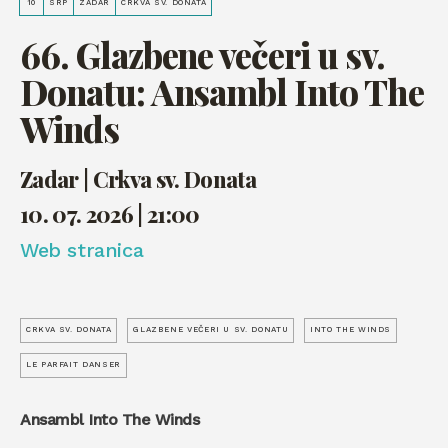
10
SRP
ZADAR
CRKVA SV. DONATA
66. Glazbene večeri u sv.
Donatu: Ansambl Into The
Winds
Zadar | Crkva sv. Donata
10. 07. 2026 | 21:00
Web stranica
CRKVA SV. DONATA
GLAZBENE VEČERI U SV. DONATU
INTO THE WINDS
LE PARFAIT DANSER
Ansambl Into The Winds