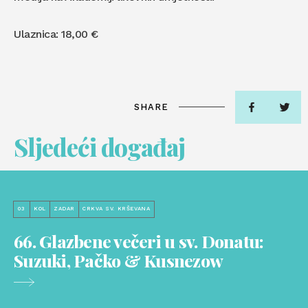
Ulaznica: 18,00 €
SHARE
Sljedeći događaj
03
KOL
ZADAR
CRKVA SV. KRŠEVANA
66. Glazbene večeri u sv. Donatu:
Suzuki, Pačko & Kusnezow