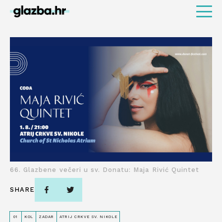
66. Glazbene večeri u sv. Donatu: Maja Rivić Quintet
SHARE
01
KOL
ZADAR
ATRIJ CRKVE SV. NIKOLE