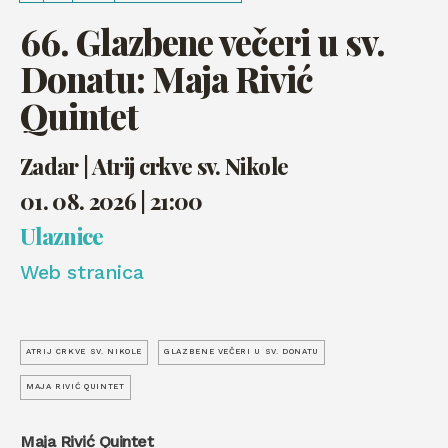
66. Glazbene večeri u sv.
Donatu: Maja Rivić
Quintet
Zadar | Atrij crkve sv. Nikole
01. 08. 2026 | 21:00
Ulaznice
Web stranica
ATRIJ CRKVE SV. NIKOLE
GLAZBENE VEČERI U SV. DONATU
MAJA RIVIĆ QUINTET
Maja Rivić Quintet