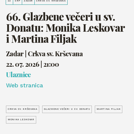
22
SRP
ZADAR
CRKVA SV. KRŠEVANA
66. Glazbene večeri u sv.
Donatu: Monika Leskovar
i Martina Filjak
Zadar | Crkva sv. Krševana
22. 07. 2026 | 21:00
Ulaznice
Web stranica
CRKVA SV. KRŠEVANA
GLAZBENE VEČERI U SV. DONATU
MARTINA FILJAK
MONIKA LESKOVAR