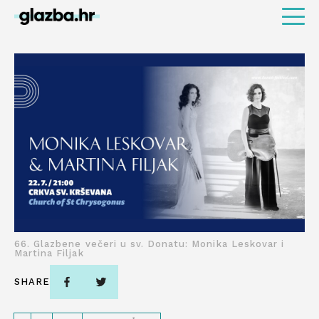
66. Glazbene večeri u sv. Donatu: Monika Leskovar i
Martina Filjak
SHARE