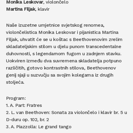
Monika Leskovar
, violončelo
Martina Filjak
, klavir
Naše izuzetne umjetnice svjetskog renomea,
violončelistica Monika Leskovar i pijanistica Martina
Filjak, uhvatit će se u koštac s Beethovenovim zrelim
skladateljskim stilom u djelu punom transcedentalne
duhovnosti, s legendarnom fugom u zadnjem stavku.
Uokviren između dva suvremena skladatelja potpuno
različitih, gotovo kontrastnih stilova, Beethovenov
genij sjaji u suzvučju sa svojim kolegama iz drugih
stoljeća.
Program:
1. A. Part: Fratres
2. L. van Beethoven: Sonata za violončelo i klavir br. 5 u
D-duru op. 102, br. 2
3. A. Piazzolla: Le grand tango