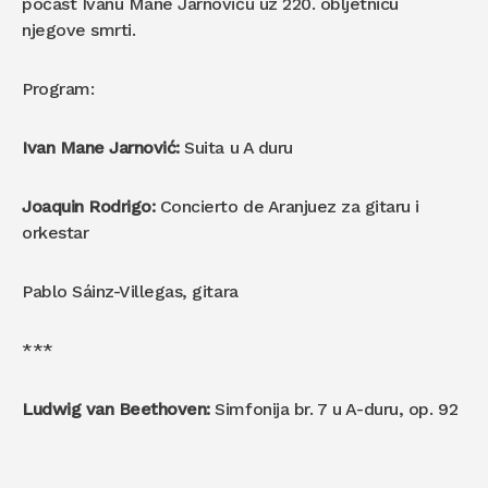
počast Ivanu Mane Jarnoviću uz 220. obljetnicu
njegove smrti.
Program:
Ivan Mane Jarnović:
Suita u A duru
Joaquin Rodrigo:
Concierto de Aranjuez za gitaru i
orkestar
Pablo Sáinz-Villegas, gitara
***
Ludwig van Beethoven:
Simfonija br. 7 u A-duru, op. 92