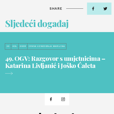
SHARE
Sljedeći događaj
20
KOL
OSOR
CRKVA UZNESENJA MARIJINA
49. OGV: Razgovor s umjetnicima –
Katarina Livljanić i Joško Ćaleta