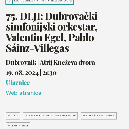
19
KOL
DUBROVNIK
ATRIJ KNEŽEVA DVORA
75. DLJI: Dubrovački
simfonijski orkestar,
Valentin Egel, Pablo
Sáinz-Villegas
Dubrovnik | Atrij Kneževa dvora
19. 08. 2024 | 21:30
Ulaznice
Web stranica
75. DLJI
DUBROVAČKI SIMFONIJSKI ORKESTAR
PABLO SÁINZ-VILLEGAS
VALENTIN EGEL