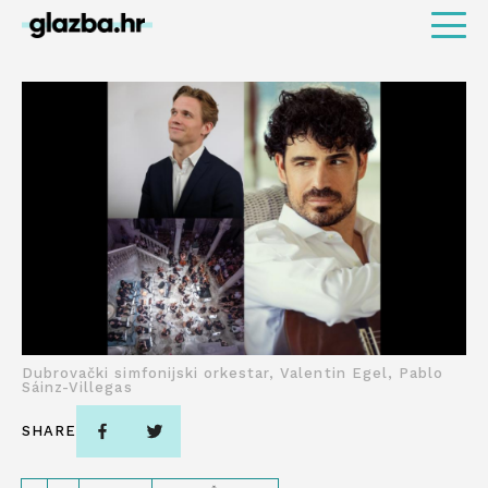
Dubrovački simfonijski orkestar, Valentin Egel, Pablo
Sáinz-Villegas
SHARE