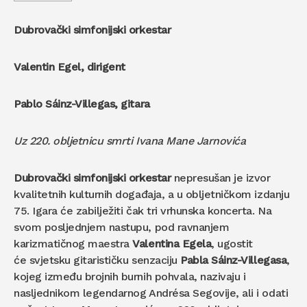
Dubrovački simfonijski orkestar
Valentin Egel, dirigent
Pablo Sáinz-Villegas, gitara
Uz 220. obljetnicu smrti Ivana Mane Jarnovića
Dubrovački simfonijski orkestar
nepresušan je izvor
kvalitetnih kulturnih događaja, a u obljetničkom izdanju
75. Igara će zabilježiti čak tri vrhunska koncerta. Na
svom posljednjem nastupu, pod ravnanjem
karizmatičnog maestra
Valentina Egela
, ugostit
će svjetsku gitarističku senzaciju
Pabla Sáinz-Villegasa
,
kojeg između brojnih burnih pohvala, nazivaju i
nasljednikom legendarnog Andrésa Segovije, ali i odati