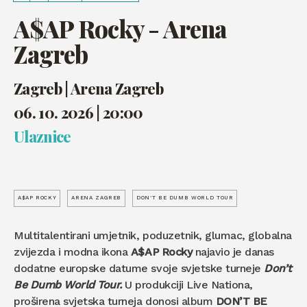
A$AP Rocky - Arena
Zagreb
Zagreb | Arena Zagreb
06. 10. 2026 | 20:00
Ulaznice
A$AP ROCKY
ARENA ZAGREB
DON’T BE DUMB WORLD TOUR
Multitalentirani umjetnik, poduzetnik, glumac, globalna
zvijezda i modna ikona
A$AP Rocky
najavio je danas
dodatne europske datume svoje svjetske turneje
Don’t
Be Dumb World Tour.
U produkciji Live Nationa,
proširena svjetska turneja donosi album
DON’T BE