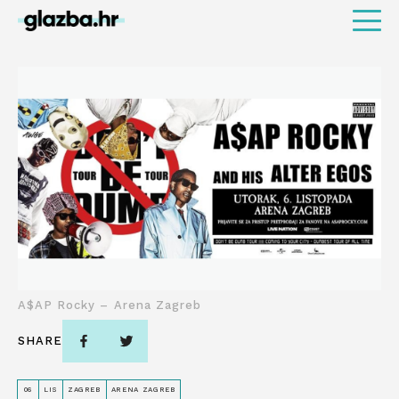
A$AP Rocky – Arena Zagreb
SHARE
06
LIS
ZAGREB
ARENA ZAGREB