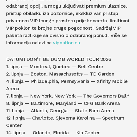
odabranoj opciji, a mogu uključivati premium ulaznice,
pristup obilasku iza pozornice, ekskluzivan pristup
privatnom VIP lounge prostoru prije koncerta, limitirani
VIP poklon te brojne druge pogodnosti. Sadržaj VIP
paketa razlikuje se ovisno o odabranoj ponudi. Više se
informacija nalazi na
vipnation.eu
.
DATUMI DON’T BE DUMB WORLD TOUR 2026
1. lipnja — Montreal, Quebec — Bell Centre
2. lipnja — Boston, Massachusetts — TD Garden
4. lipnja — Philadelphia, Pennsylvania — Xfinity Mobile
Arena
7. lipnja — New York, New York — The Governors Ball*
8. lipnja — Baltimore, Maryland — CFG Bank Arena
11. lipnja — Atlanta, Georgia — State Farm Arena
12. lipnja — Charlotte, Sjeverna Karolina — Spectrum
Center
14. lipnja — Orlando, Florida — Kia Center