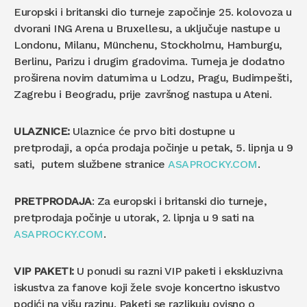
Europski i britanski dio turneje započinje 25. kolovoza u
dvorani ING Arena u Bruxellesu, a uključuje nastupe u
Londonu, Milanu, Münchenu, Stockholmu, Hamburgu,
Berlinu, Parizu i drugim gradovima. Turneja je dodatno
proširena novim datumima u Lodzu, Pragu, Budimpešti,
Zagrebu i Beogradu, prije završnog nastupa u Ateni.
ULAZNICE:
Ulaznice će prvo biti dostupne u
pretprodaji, a opća prodaja počinje u petak, 5. lipnja u 9
sati, putem službene stranice
ASAPROCKY.COM
.
PRETPRODAJA
: Za europski i britanski dio turneje,
pretprodaja počinje u utorak, 2. lipnja u 9 sati na
ASAPROCKY.COM
.
VIP PAKETI:
U ponudi su razni VIP paketi i ekskluzivna
iskustva za fanove koji žele svoje koncertno iskustvo
podići na višu razinu. Paketi se razlikuju ovisno o