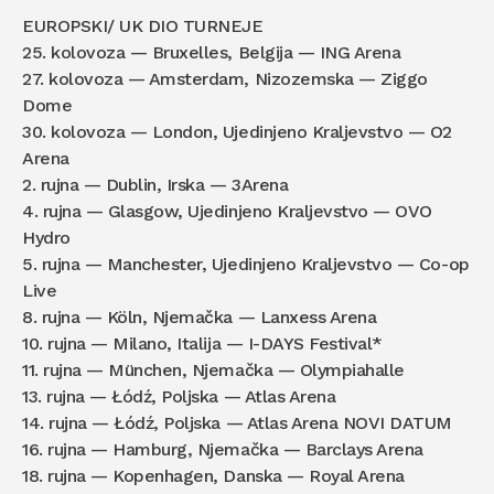
EUROPSKI/ UK DIO TURNEJE
25. kolovoza — Bruxelles, Belgija — ING Arena
27. kolovoza — Amsterdam, Nizozemska — Ziggo
Dome
30. kolovoza — London, Ujedinjeno Kraljevstvo — O2
Arena
2. rujna — Dublin, Irska — 3Arena
4. rujna — Glasgow, Ujedinjeno Kraljevstvo — OVO
Hydro
5. rujna — Manchester, Ujedinjeno Kraljevstvo — Co-op
Live
8. rujna — Köln, Njemačka — Lanxess Arena
10. rujna — Milano, Italija — I-DAYS Festival*
11. rujna — München, Njemačka — Olympiahalle
13. rujna — Łódź, Poljska — Atlas Arena
14. rujna — Łódź, Poljska — Atlas Arena NOVI DATUM
16. rujna — Hamburg, Njemačka — Barclays Arena
18. rujna — Kopenhagen, Danska — Royal Arena