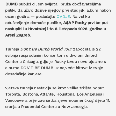
DUMB
publici diljem svijeta i pruža obožavateljima
priliku da uživo dožive njegov prvi studijski album nakon
osam godina
—
poslušajte
OVDJE
. Na veliko
oduševljenje domaće publike,
A$AP Rocky
prvi će put
nastupiti i u Hrvatskoj i to 6. listopada 2026. godine u
Areni Zagreb
.
Turneja
Don’t Be Dumb World Tour
započela je 27.
svibnja rasprodanim koncertom u dvorani United
Center u Chicagu, gdje je Rocky izveo nove pjesme s
albuma DON’T BE DUMB uz najveće hitove iz svoje
dosadašnje karijere.
vjetska turneja nastavlja se kroz velika tržišta poput
Toronta, Bostona, Atlante, Houstona, Los Angelesa i
Vancouvera prije završetka sjevernoameričkog dijela 11.
srpnja u Prudential Centeru u New Jerseyju.