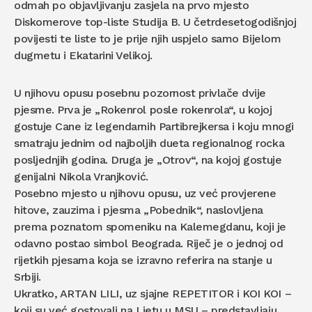
odmah po objavljivanju zasjela na prvo mjesto
Diskomerove top-liste Studija B. U četrdesetogodišnjoj
povijesti te liste to je prije njih uspjelo samo Bijelom
dugmetu i Ekatarini Velikoj.
U njihovu opusu posebnu pozornost privlače dvije
pjesme. Prva je „Rokenrol posle rokenrola“, u kojoj
gostuje Cane iz legendarnih Partibrejkersa i koju mnogi
smatraju jednim od najboljih dueta regionalnog rocka
posljednjih godina. Druga je „Otrov“, na kojoj gostuje
genijalni Nikola Vranjković.
Posebno mjesto u njihovu opusu, uz već provjerene
hitove, zauzima i pjesma „Pobednik“, naslovljena
prema poznatom spomeniku na Kalemegdanu, koji je
odavno postao simbol Beograda. Riječ je o jednoj od
rijetkih pjesama koja se izravno referira na stanje u
Srbiji.
Ukratko, ARTAN LILI, uz sjajne REPETITOR i KOI KOI –
koji su već gostovali na Ljetu u MSU – predstavljaju