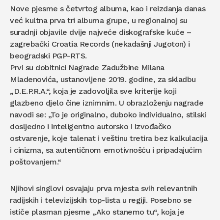
Nove pjesme s četvrtog albuma, kao i reizdanja danas
već kultna prva tri albuma grupe, u regionalnoj su
suradnji objavile dvije najveće diskografske kuće –
zagrebački Croatia Records (nekadašnji Jugoton) i
beogradski PGP-RTS.
Prvi su dobitnici Nagrade Zadužbine Milana
Mladenovića, ustanovljene 2019. godine, za skladbu
„D.E.P.R.A.“, koja je zadovoljila sve kriterije koji
glazbeno djelo čine iznimnim. U obrazloženju nagrade
navodi se: „To je originalno, duboko individualno, stilski
dosljedno i inteligentno autorsko i izvođačko
ostvarenje, koje talenat i veštinu tretira bez kalkulacija
i cinizma, sa autentičnom emotivnošću i pripadajućim
poštovanjem.“
Njihovi singlovi osvajaju prva mjesta svih relevantnih
radijskih i televizijskih top-lista u regiji. Posebno se
ističe plasman pjesme „Ako stanemo tu“, koja je