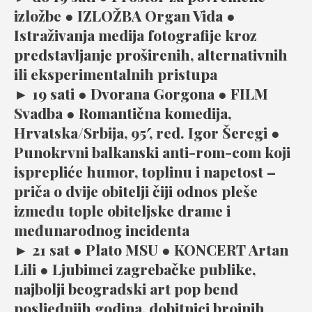
izložbe ● IZLOŽBA Organ Vida ●
Istraživanja medija fotografije kroz
predstavljanje proširenih, alternativnih
ili eksperimentalnih pristupa
► 19 sati ● Dvorana Gorgona ● FILM
Svadba ● Romantična komedija,
Hrvatska/Srbija, 95′, red. Igor Šeregi ●
Punokrvni balkanski anti-rom-com koji
isprepliće humor, toplinu i napetost –
priča o dvije obitelji čiji odnos pleše
između tople obiteljske drame i
međunarodnog incidenta
► 21 sat ● Plato MSU ● KONCERT Artan
Lili ● Ljubimci zagrebačke publike,
najbolji beogradski art pop bend
posljednjih godina, dobitnici brojnih