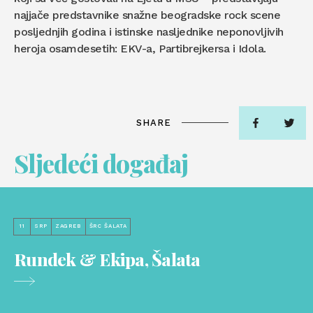
najjače predstavnike snažne beogradske rock scene
posljednjih godina i istinske nasljednike neponovljivih
heroja osamdesetih: EKV-a, Partibrejkersa i Idola.
SHARE
Sljedeći događaj
11
SRP
ZAGREB
ŠRC ŠALATA
Rundek & Ekipa, Šalata