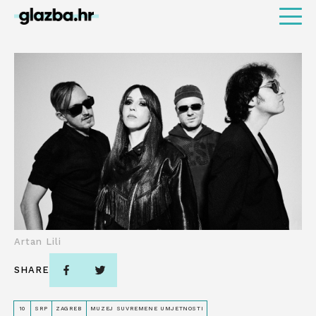
Artan Lili
SHARE
10
SRP
ZAGREB
MUZEJ SUVREMENE UMJETNOSTI