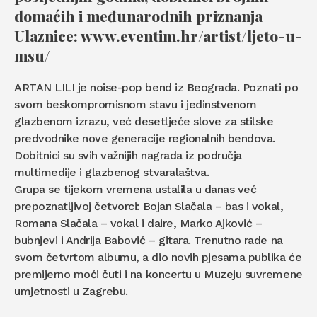
domaćih i međunarodnih priznanja
Ulaznice: www.eventim.hr/artist/ljeto-u-
msu/
ARTAN LILI je noise-pop bend iz Beograda. Poznati po
svom beskompromisnom stavu i jedinstvenom
glazbenom izrazu, već desetljeće slove za stilske
predvodnike nove generacije regionalnih bendova.
Dobitnici su svih važnijih nagrada iz područja
multimedije i glazbenog stvaralaštva.
Grupa se tijekom vremena ustalila u danas već
prepoznatljivoj četvorci: Bojan Slačala – bas i vokal,
Romana Slačala – vokal i daire, Marko Ajković –
bubnjevi i Andrija Babović – gitara. Trenutno rade na
svom četvrtom albumu, a dio novih pjesama publika će
premijerno moći čuti i na koncertu u Muzeju suvremene
umjetnosti u Zagrebu.