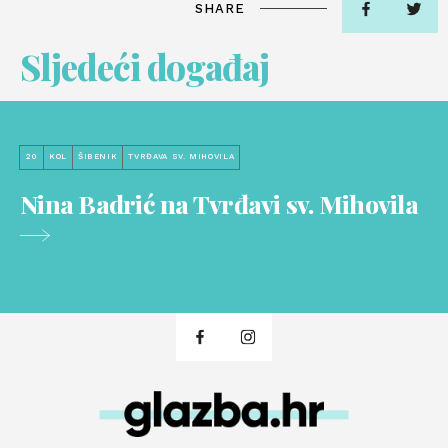
SHARE
Sljedeći događaj
20
KOL
ŠIBENIK
TVRĐAVA SV. MIHOVILA
Nina Badrić na Tvrđavi sv. Mihovila