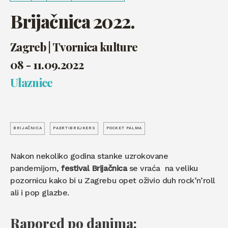
Brijačnica 2022.
Zagreb | Tvornica kulture
08 - 11.09.2022
Ulaznice
BRIJAČNICA
PAERTIBREJKERS
POCKET PALMA
Nakon nekoliko godina stanke uzrokovane
pandemijom,
festival Brijačnica
se vraća na veliku
pozornicu kako bi u Zagrebu opet oživio duh rock’n’roll
ali i pop glazbe.
Rapored po danima: