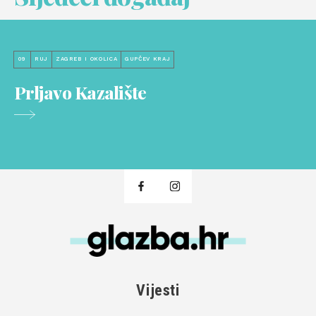
09
RUJ
ZAGREB I OKOLICA
GUPČEV KRAJ
Prljavo Kazalište
Vijesti