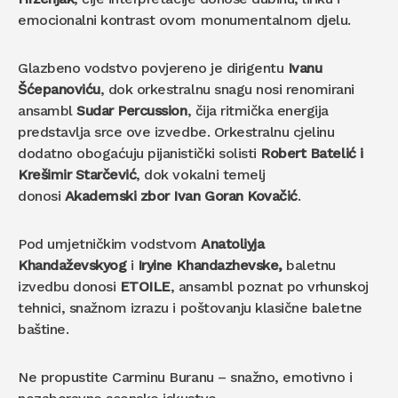
emocionalni kontrast ovom monumentalnom djelu.
Glazbeno vodstvo povjereno je dirigentu
Ivanu
Šćepanoviću
, dok orkestralnu snagu nosi renomirani
ansambl
Sudar Percussion
, čija ritmička energija
predstavlja srce ove izvedbe. Orkestralnu cjelinu
dodatno obogaćuju pijanistički solisti
Robert Batelić i
Krešimir Starčević
, dok vokalni temelj
donosi
Akademski zbor Ivan Goran Kovačić
.
Pod umjetničkim vodstvom
Anatoliyja
Khandaževskyog
i
Iryine Khandazhevske,
baletnu
izvedbu donosi
ETOILE
, ansambl poznat po vrhunskoj
tehnici, snažnom izrazu i poštovanju klasične baletne
baštine.
Ne propustite Carminu Buranu – snažno, emotivno i