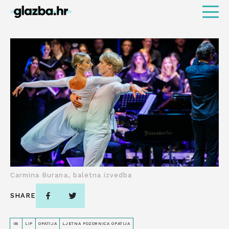
Carmina Burana, baletna izvedba
SHARE
06
LIP
OPATIJA
LJETNA POZORNICA OPATIJA