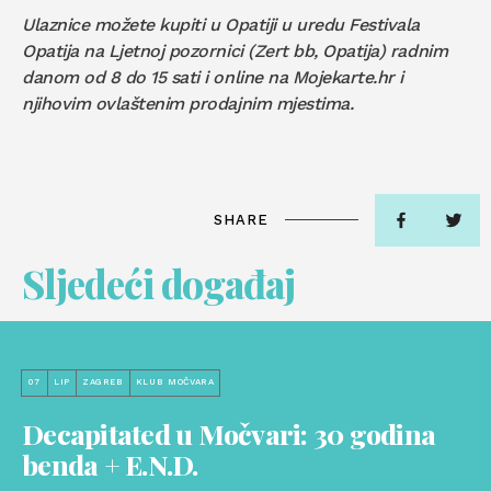
Ulaznice možete kupiti u Opatiji u uredu Festivala
Opatija na Ljetnoj pozornici (Zert bb, Opatija) radnim
danom od 8 do 15 sati i online na Mojekarte.hr i
njihovim ovlaštenim prodajnim mjestima.
SHARE
Sljedeći događaj
07
LIP
ZAGREB
KLUB MOČVARA
Decapitated u Močvari: 30 godina
benda + E.N.D.