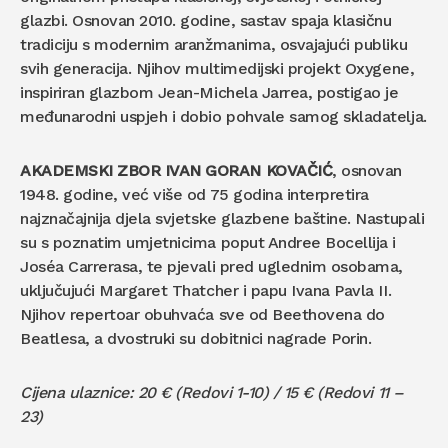
glazbi. Osnovan 2010. godine, sastav spaja klasičnu
tradiciju s modernim aranžmanima, osvajajući publiku
svih generacija. Njihov multimedijski projekt Oxygene,
inspiriran glazbom Jean-Michela Jarrea, postigao je
međunarodni uspjeh i dobio pohvale samog skladatelja.
AKADEMSKI ZBOR IVAN GORAN KOVAČIĆ
, osnovan
1948. godine, već više od 75 godina interpretira
najznačajnija djela svjetske glazbene baštine. Nastupali
su s poznatim umjetnicima poput Andree Bocellija i
Joséa Carrerasa, te pjevali pred uglednim osobama,
uključujući Margaret Thatcher i papu Ivana Pavla II.
Njihov repertoar obuhvaća sve od Beethovena do
Beatlesa, a dvostruki su dobitnici nagrade Porin.
Cijena ulaznice: 20 € (Redovi 1-10) / 15 € (Redovi 11 –
23)