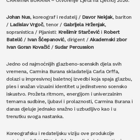
CARMINA BURANA – Otvorenje Ljeta na Ljetnoj 2026.
Johan Nus
, koreograf i redatelj /
Davor Nekjak
, bariton
/
Ladislav Vrgoč
, tenor /
Gabrijela Hrženjak
,
sopranistica / Pijanisti:
Krešimir Starčević
i
Robert
Batelić
/
Ivan Šćepanović
, dirigent /
Akademski zbor
Ivan Goran Kovačić
/
Sudar Percussion
Jedno od najmoćnijih glazbeno-scenskih djela svih
vremena, Carmina Burana skladatelja Carla Orffa,
dolazi u impresivnoj baletnoj izvedbi koja spaja glazbu,
ples i snažan vizualni identitet u jedinstveno scensko
iskustvo. Prožeta ritmom, energijom i univerzalnim
temama sudbine, ljubavi i prolaznosti, Carmina Burana i
danas djeluje jednako snažno i uzbudljivo kao i u
trenutku svoga nastanka.
Koreografsku i redateljsku viziju ove produkcije