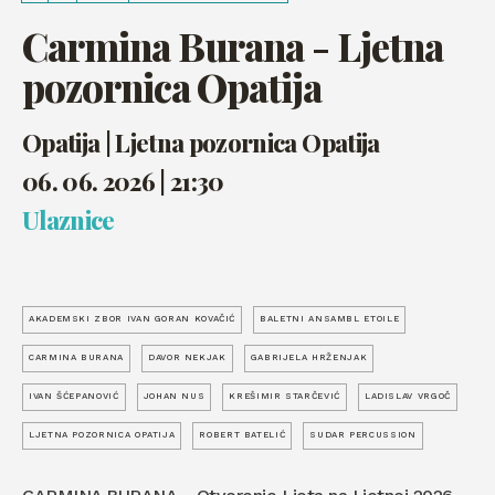
Carmina Burana - Ljetna
pozornica Opatija
Opatija | Ljetna pozornica Opatija
06. 06. 2026 | 21:30
Ulaznice
AKADEMSKI ZBOR IVAN GORAN KOVAČIĆ
BALETNI ANSAMBL ETOILE
CARMINA BURANA
DAVOR NEKJAK
GABRIJELA HRŽENJAK
IVAN ŠĆEPANOVIĆ
JOHAN NUS
KREŠIMIR STARČEVIĆ
LADISLAV VRGOČ
LJETNA POZORNICA OPATIJA
ROBERT BATELIĆ
SUDAR PERCUSSION