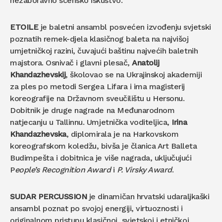
nezaboravno scensko iskustvo.
ETOILE
je baletni ansambl posvećen izvođenju svjetski
poznatih remek-djela klasičnog baleta na najvišoj
umjetničkoj razini, čuvajući baštinu najvećih baletnih
majstora. Osnivač i glavni plesač,
Anatolij
Khandazhevskij
, školovao se na Ukrajinskoj akademiji
za ples po metodi Sergea Lifara i ima magisterij
koreografije na Državnom sveučilištu u Hersonu.
Dobitnik je druge nagrade na Međunarodnom
natjecanju u Tallinnu. Umjetnička voditeljica,
Irina
Khandazhevska
, diplomirala je na Harkovskom
koreografskom koledžu, bivša je članica Art Balleta
Budimpešta i dobitnica je više nagrada, uključujući
P
eople’s Recognition Award
i
P. Virsky Award
.
SUDAR PERCUSSION
je dinamičan hrvatski udaraljkaški
ansambl poznat po svojoj energiji, virtuoznosti i
originalnom pristupu klasičnoj, svjetskoj i etničkoj