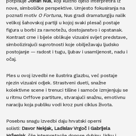
potpisuje
Johan Nus
, koji kultno djelo interpretira iz
nove, simboličke perspektive. Umjesto fokusiranja na
poznati motiv
O Fortuna
, Nus gradi dramaturgiju nalik
velikoj šahovskoj partiji u kojoj svaki plesač postaje
figura u borbi za ravnotežu, dostojanstvo i opstanak.
Kontrast crne i bijele oblikuje vizualni svijet predstave,
simbolizirajući suprotnosti koje obilježavaju ljudsko
postojanje — radost i tugu, ljubav i usamljenost, nadu i
očaj.
Ples u ovoj izvedbi ne ilustrira glazbu, već postaje
njezin vizualni odjek. Strastveni dueti, snažne
kolektivne scene i trenuci tišine i samoće izmjenjuju se
u ritmu Orffove partiture, stvarajući snažnu, emotivnu
naraciju koja publiku vodi kroz puni ciklus života.
Posebnu snagu izvedbi daju hrvatski operni
solisti:
Davor Nekjak, Ladislav Vrgoč i Gabrijela
Hrženjak
, čije interpretacije donose dubinu, liriku i