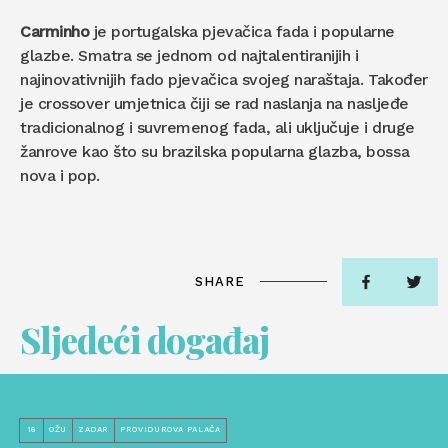
Carminho
je portugalska pjevačica fada i popularne
glazbe. Smatra se jednom od najtalentiranijih i
najinovativnijih fado pjevačica svojeg naraštaja. Također
je crossover umjetnica čiji se rad naslanja na nasljeđe
tradicionalnog i suvremenog fada, ali uključuje i druge
žanrove kao što su brazilska popularna glazba, bossa
nova i pop.
SHARE
Sljedeći događaj
16
OŽU
ZADAR
PROVIDUROVA PALAČA