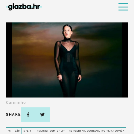
Carminho
SHARE
16
OŽU
SPLIT
HRVATSKI DOM SPLIT – KONCERTNA DVORANA IVE TIJARDOVIĆA