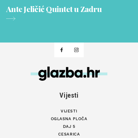
Ante Jeličić Quintet u Zadru
Vijesti
VIJESTI
OGLASNA PLOČA
DAJ 5
CESARICA