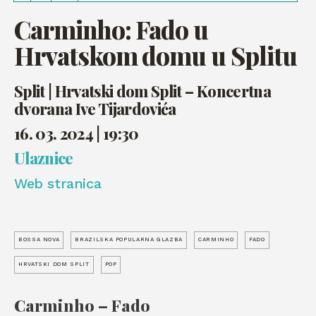
Carminho: Fado u
Hrvatskom domu u Splitu
Split | Hrvatski dom Split – Koncertna
dvorana Ive Tijardovića
16. 03. 2024 | 19:30
Ulaznice
Web stranica
BOSSA NOVA
BRAZILSKA POPULARNA GLAZBA
CARMINHO
FADO
HRVATSKI DOM SPLIT
POP
Carminho – Fado