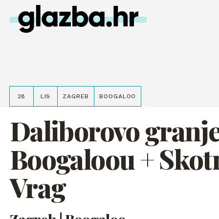
28
LIS
ZAGREB
BOOGALOO
Daliborovo granje
Boogaloou + Skot
Vrag