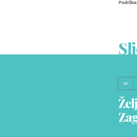
Podrška:
Sl
28
Žel
Za