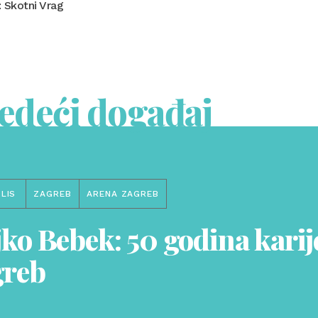
 Skotni Vrag
jedeći događaj
LIS
ZAGREB
ARENA ZAGREB
jko Bebek: 50 godina karij
greb