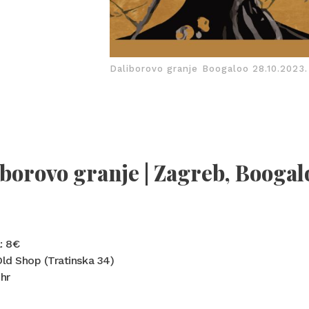
Daliborovo granje Boogaloo 28.10.2023.
borovo granje | Zagreb, Boogalo
: 8€
Old Shop (Tratinska 34)
.hr