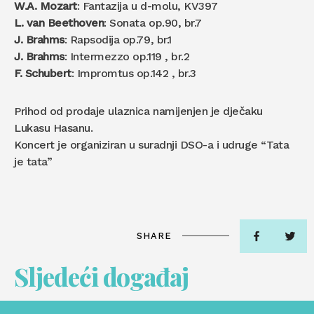
W.A. Mozart
: Fantazija u d-molu, KV397
L. van Beethoven
: Sonata op.90, br.7
J. Brahms
: Rapsodija op.79, br.1
J. Brahms
: Intermezzo op.119 , br.2
F. Schubert
: Impromtus op.142 , br.3
Prihod od prodaje ulaznica namijenjen je dječaku
Lukasu Hasanu.
Koncert je organiziran u suradnji DSO-a i udruge “Tata
je tata”
SHARE
Sljedeći događaj