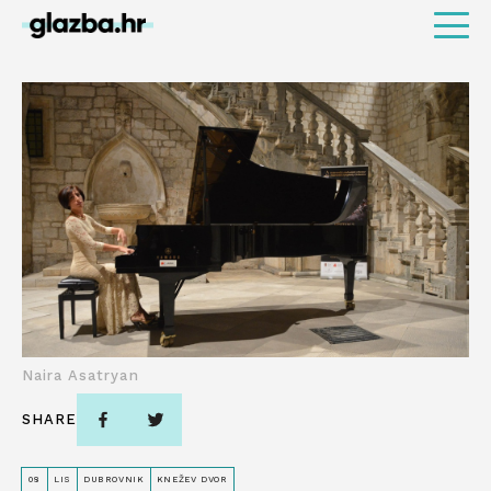
Naira Asatryan
SHARE
08
LIS
DUBROVNIK
KNEŽEV DVOR