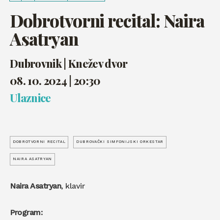
Dobrotvorni recital: Naira
Asatryan
Dubrovnik | Knežev dvor
08. 10. 2024 | 20:30
Ulaznice
DOBROTVORNI RECITAL
DUBROVAČKI SIMFONIJSKI ORKESTAR
NAIRA ASATRYAN
Naira Asatryan
, klavir
Program: