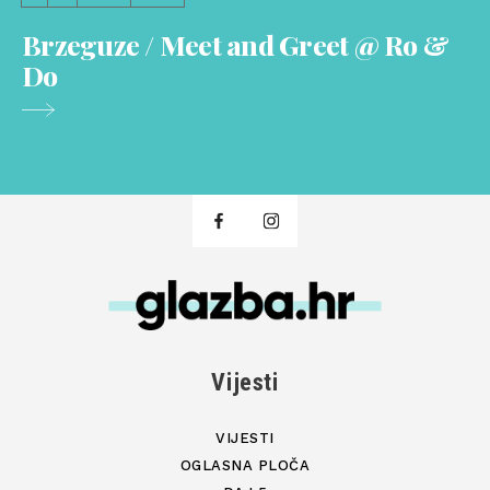
Brzeguze / Meet and Greet @ Ro &
Do
Vijesti
VIJESTI
OGLASNA PLOČA