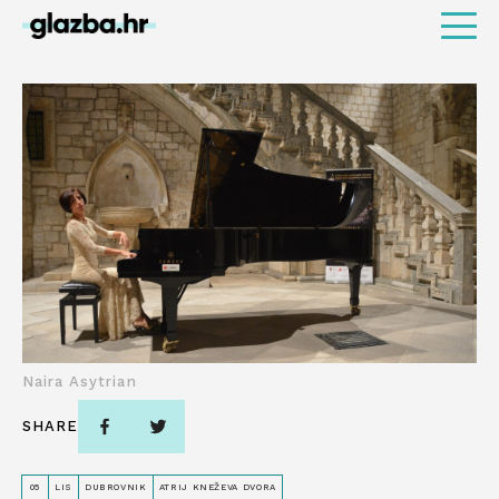
Naira Asytrian
SHARE
05
LIS
DUBROVNIK
ATRIJ KNEŽEVA DVORA