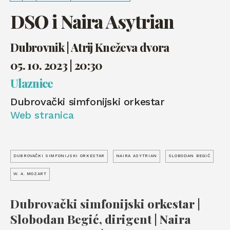
DSO i Naira Asytrian
Dubrovnik | Atrij Kneževa dvora
05. 10. 2023 | 20:30
Ulaznice
Dubrovački simfonijski orkestar
Web stranica
DUBROVAČKI SIMFONIJSKI ORKESTAR
NAIRA ASYTRIAN
SLOBODAN BEGIĆ
W. A. MOZART
Dubrovački simfonijski orkestar |
Slobodan Begić, dirigent | Naira