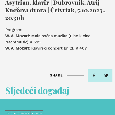
Asytrian, klavir | Dubrovnik, Atrij
Kneževa dvora | Četvrtak, 5.10.2023.,
20.30h
Program:
W. A. Mozart
: Mala noćna muzika (Eine kleine
Nachtmusic) K 525
W. A. Mozart
: Klavirski koncert Br. 21, K 467
SHARE
Sljedeći događaj
06
LIS
ZAGREB
RO & DO