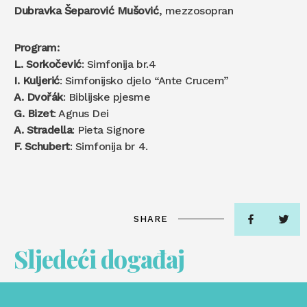
Dubravka Šeparović Mušović
, mezzosopran
Program:
L. Sorkočević
: Simfonija br.4
I. Kuljerić
: Simfonijsko djelo “Ante Crucem”
A. Dvořák
: Biblijske pjesme
G. Bizet
: Agnus Dei
A. Stradella
: Pieta Signore
F. Schubert
: Simfonija br 4.
SHARE
Sljedeći događaj