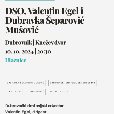
DSO, Valentin Egel i
Dubravka Šeparović
Mušović
Dubrovnik | Knežev dvor
10. 10. 2024 | 20:30
Ulaznice
DUBRAVKA ŠEPAROVIĆ MUŠOVIĆ
DUBROVAČKI SIMFONIJSKI ORKESTAR
I. KULJERIĆ
L. SORKOČEVIĆ
VALENTIN EGEL
Dubrovački simfonijski orkestar
Valentin Egel
, dirigent