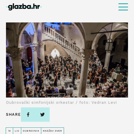
Dubrovački simfonijski orkestar / foto: Vedran Levi
SHARE
10
LIS
DUBROVNIK
KNEŽEV DVOR