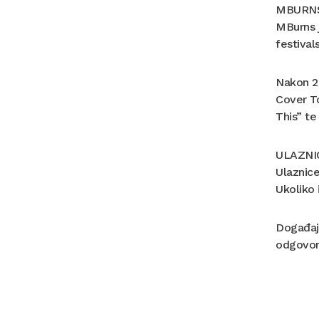
MBURN
MBurns j
festival
Nakon 20
Cover T
This” te
ULAZNI
Ulaznice
Ukoliko 
Događaj 
odgovorn