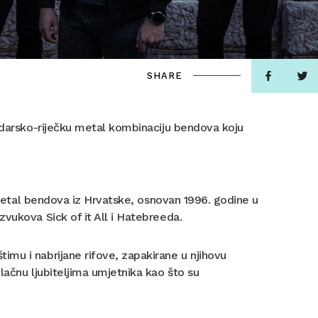
SHARE
zadarsko-riječku metal kombinaciju bendova koju
h metal bendova iz Hrvatske, osnovan 1996. godine u
vukova Sick of it All i Hatebreeda.
mu i nabrijane rifove, zapakirane u njihovu
lačnu ljubiteljima umjetnika kao što su