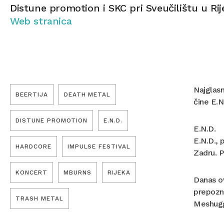
Distune promotion i SKC pri Sveučilištu u Rij
Web stranica
Najglasn
BEERTIJA
DEATH METAL
čine E.N
DISTUNE PROMOTION
E.N.D.
E.N.D.
E.N.D., 
HARDCORE
IMPULSE FESTIVAL
Zadru. P
KONCERT
MBURNS
RIJEKA
Danas ov
prepozna
TRASH METAL
Meshugg