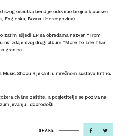
d svog osnutka bend je odsvirao brojne klupske i
ja, Engleska, Bosna i Hercegovina).
go zatim slijedi EP sa obradama nazvan “From
rns izdaje svoj drugi album “More To Life Than
an granica.
s Music Shopu Rijeka ili u mrežnom sustavu Entrio.
žera civilne zaštite, a posjetitelje se poziva na
umijevanju i dobrodošli!
SHARE