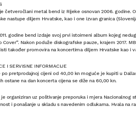
S
e četveročlani metal bend iz Rijeke osnovan 2006. godine. O
ske nastupe diljem Hrvatske, kao i one izvan granica (Sloveni
11. godine bend izdaje svoj prvi istoimeni album kojeg nedu
o Cover”. Nakon poduže diskografske pauze, krajem 2017. MBu
 isti također promovira na koncertima diljem Hrvatske kao i v
CE I SERVISNE INFORMACIJE
 po pretprodajnoj cijeni od 40,00 kn moguće je kupiti u Dalla
ih ostane na dan koncerta cijena se diže na 60,00 kn.
je organiziran uz poštivanje preporuka i mjera Nacionalnog sto
ost i ponašanje u skladu s navedenim odlukama. Hvala na raz