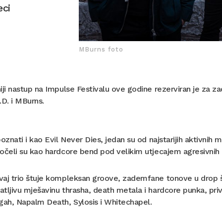
eci
MBurns foto
iji nastup na Impulse Festivalu ove godine rezerviran je za 
.D. i MBurns.
poznati i kao Evil Never Dies, jedan su od najstarijih aktivni
očeli su kao hardcore bend pod velikim utjecajem agresivnih z
aj trio štuje kompleksan groove, zademfane tonove u drop šti
tljivu mješavinu thrasha, death metala i hardcore punka, priv
ah, Napalm Death, Sylosis i Whitechapel.