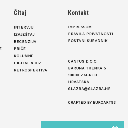
j
Čitaj
Kontakt
IMPRESSUM
INTERVJU
PRAVILA PRIVATNOSTI
IZVJEŠTAJ
POSTANI SURADNIK
RECENZIJA
E
PRIČE
KOLUMNE
CANTUS D.O.O.
DIGITAL & BIZ
BARUNA TRENKA 5
RETROSPEKTIVA
10000 ZAGREB
HRVATSKA
GLAZBA@GLAZBA.HR
CRAFTED BY
EUROART93