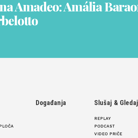
na Amadeo: Amália Baraon
belotto
Događanja
Slušaj & Gleda
REPLAY
PLOČA
PODCAST
VIDEO PRIČE