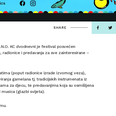
SHARE
E.T.N.O. KC dvodnevni je festival posvećen
 radionice i predavanja za sve zainteresirane –
atima (poput radionice izrade izvornog veza),
iranja gamelana tj. tradicijskih instrumenata iz
nicama za djecu, te predavanjima koja su osmišljena
 musica (glazbi svijeta).
emu.