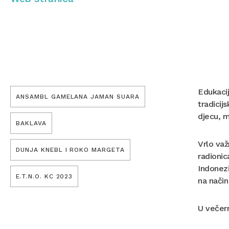
Edukacij
ANSAMBL GAMELANA JAMAN SUARA
tradicij
djecu, m
BAKLAVA
Vrlo važ
DUNJA KNEBL I ROKO MARGETA
radionic
Indonezi
E.T.N.O. KC 2023
na način
U večern