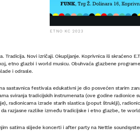
ETNO KC 2023
a. Tradicija. Novi izričaji. Okupljanje. Koprivnica ili skraćeno 
skoj, etno glazbi i world musicu. Obuhvaća glazbene programe,
lade i odrasle.
na sastavnica festivala edukativni je dio posvećen starim zan
ama sviranja tradicijskih instrumenata (ove godine radionice sv
je), radionicama izrade starih slastica (poput štruklji), radio
 da razjasne razlike između tradicijske i etno glazbe, te world
jim satima slijede koncerti i after party na Nettle soundsyst