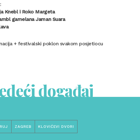
:
ja Knebl i Roko Margeta
ambl gamelana Jaman Suara
lava
nacija + festivalski poklon svakom posjetiocu
jedeći događaj
RUJ
ZAGREB
KLOVIĆEVI DVORI