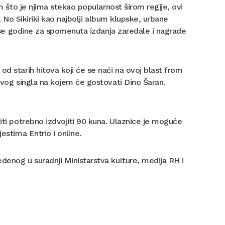
im što je njima stekao popularnost širom regije, ovi
e. No Sikiriki kao najbolji album klupske, urbane
su se godine za spomenuta izdanja zaredale i nagrade
d starih hitova koji će se naći na ovoj blast from
novog singla na kojem će gostovati Dino Šaran.
iti potrebno izdvojiti 90 kuna. Ulaznice je moguće
estima Entrio i online.
denog u suradnji Ministarstva kulture, medija RH i