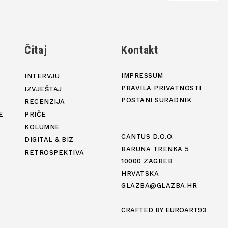
j
Čitaj
Kontakt
IMPRESSUM
INTERVJU
PRAVILA PRIVATNOSTI
IZVJEŠTAJ
POSTANI SURADNIK
RECENZIJA
E
PRIČE
KOLUMNE
CANTUS D.O.O.
DIGITAL & BIZ
BARUNA TRENKA 5
RETROSPEKTIVA
10000 ZAGREB
HRVATSKA
GLAZBA@GLAZBA.HR
CRAFTED BY
EUROART93