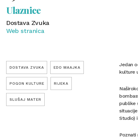
Ulaznice
Dostava Zvuka
Web stranica
Jedan od
DOSTAVA ZVUKA
EDO MAAJKA
kulture 
POGON KULTURE
RIJEKA
Naširoko
bombasti
SLUŠAJ MATER
publike 
situacij
Studio) 
Poznati 