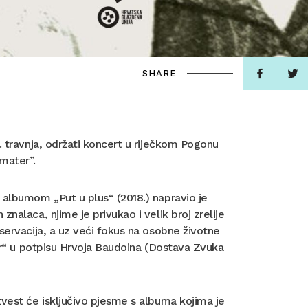
SHARE
. travnja, održati koncert u riječkom Pogonu
mater”.
 albumom „Put u plus“ (2018.) napravio je
nalaca, njime je privukao i velik broj zrelije
servacija, a uz veći fokus na osobne životne
tor“ u potpisu Hrvoja Baudoina (Dostava Zvuka
zvest će isključivo pjesme s albuma kojima je