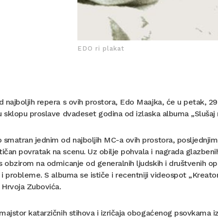
EDO ri plakat
 najboljih repera s ovih prostora, Edo Maajka, će u petak, 29
u sklopu proslave dvadeset godina od izlaska albuma „Slušaj 
 smatran jednim od najboljih MC-a ovih prostora, posljednjim
čan povratak na scenu. Uz obilje pohvala i nagrada glazbenih z
s obzirom na odmicanje od generalnih ljudskih i društvenih op
e i probleme. S albuma se ističe i recentniji videospot „Krea
i Hrvoja Zubovića.
majstor katarzičnih stihova i izričaja obogaćenog psovkama i