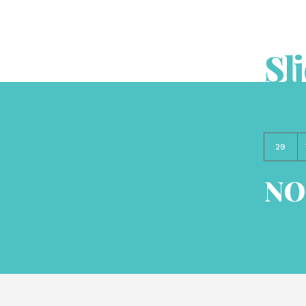
Sl
29
NO