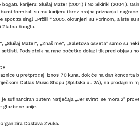
bogatu karijeru: Slušaj Mater (2001.) i No Sikiriki (2004.). Os
albumi formirali su mu karijeru i kroz brojna priznanja i nagrad
e spot za singl „Pržiiiii“ 2005. okrunjeni su Porinom, a iste 
i Zlatna Koogla.
“, „Slušaj Mater“, „Znaš me“, „Saletova osveta“ samo su neki o
 setlisti. Podsjetnik na rane početke dolazi tik pred objavu 
CE
laznice u pretprodaji iznosi 70 kuna, dok će na dan koncerta b
 riječkom Dallas Music Shopu (Splitska ul. 2A), na prodajnim mj
je sufinanciran putem Natječaja „Jer svirati se mora 2” prove
 glazbene unije.
organizira Dostava Zvuka.