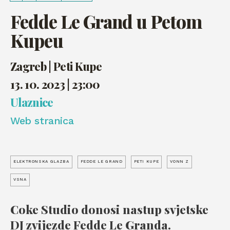
Fedde Le Grand u Petom
Kupeu
Zagreb | Peti Kupe
13. 10. 2023 | 23:00
Ulaznice
Web stranica
ELEKTRONSKA GLAZBA
FEDDE LE GRAND
PETI KUPE
VONN Z
VSNA
Coke Studio donosi nastup svjetske
DJ zvijezde Fedde Le Granda.