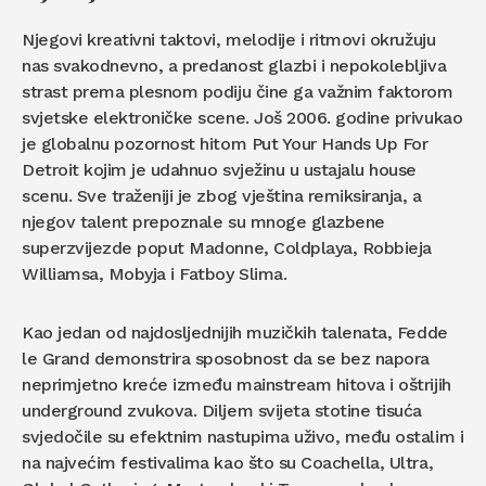
Njegovi kreativni taktovi, melodije i ritmovi okružuju
nas svakodnevno, a predanost glazbi i nepokolebljiva
strast prema plesnom podiju čine ga važnim faktorom
svjetske elektroničke scene. Još 2006. godine privukao
je globalnu pozornost hitom Put Your Hands Up For
Detroit kojim je udahnuo svježinu u ustajalu house
scenu. Sve traženiji je zbog vještina remiksiranja, a
njegov talent prepoznale su mnoge glazbene
superzvijezde poput Madonne, Coldplaya, Robbieja
Williamsa, Mobyja i Fatboy Slima.
Kao jedan od najdosljednijih muzičkih talenata, Fedde
le Grand demonstrira sposobnost da se bez napora
neprimjetno kreće između mainstream hitova i oštrijih
underground zvukova. Diljem svijeta stotine tisuća
svjedočile su efektnim nastupima uživo, među ostalim i
na najvećim festivalima kao što su Coachella, Ultra,