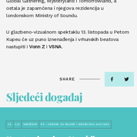
Global Gathering, Mysteryland i Tomorrowland, a
ostala je zapamćena i njegova rezidencija u
londonskom Ministry of Soundu.
U glazbeno-vizualnom spektaklu 13. listopada u Petom
Kupeu će uz puno iznenađenja i vrhunskih beatova
nastupiti i
Vonn Z
i
VSNA
.
SHARE
Sljedeći događaj
14
LIS
VARAŽDIN
P4 – CENTAR ZA MLADE I NEZAVISNU KULTURU