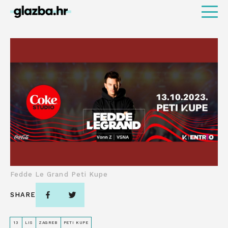
Fedde Le Grand Peti Kupe
SHARE
13
LIS
ZAGREB
PETI KUPE