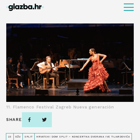
11. Flamenco Festival Zagreb Nueva generación
SHARE
23
OŽU
SPLIT
HRVATSKI DOM SPLIT – KONCERTNA DVORANA IVE TIJARDOVIĆA