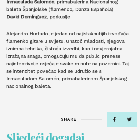
Inmaculada Salomón
, primabalerina Nacionalnog
baleta Španjolske (flamenco, Danza Española)
David Domínguez
, perkusije
Alejandro Hurtado je jedan od najistaknutijih izvođača
flamenko gitare u svijetu. Unatoč mladosti, njegova
iznimna tehnika, čistoća izvedbi, kao i nevjerojatna
izražajna snaga, omogućuju mu da publici prenese
najintenzivnije osjećaje svake minute na pozornici. Taj
se intenzitet povećao kad se udružio se s
Inmaculadom Salomón, primabalerinom Španjolskog
nacionalnog baleta.
SHARE
Sljedeći događaj