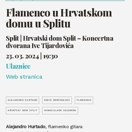
Flamenco u Hrvatskom
domu u Splitu
Split | Hrvatski dom Split – Koncertna
dvorana Ive Tijardovića
23. 03. 2024 | 19:30
Ulaznice
Web stranica
ALEJANDRO HURTADO
DAVID DOMÍNGUEZ
FLAMENCO
HRVATSKI DOM SPLIT
INMACULADA SALOMÓN
Alejandro Hurtado
, flamenko gitara