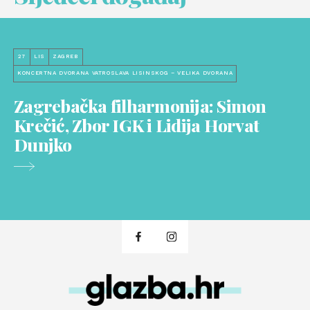
27
LIS
ZAGREB
KONCERTNA DVORANA VATROSLAVA LISINSKOG – VELIKA DVORANA
Zagrebačka filharmonija: Simon
Krečić, Zbor IGK i Lidija Horvat
Dunjko