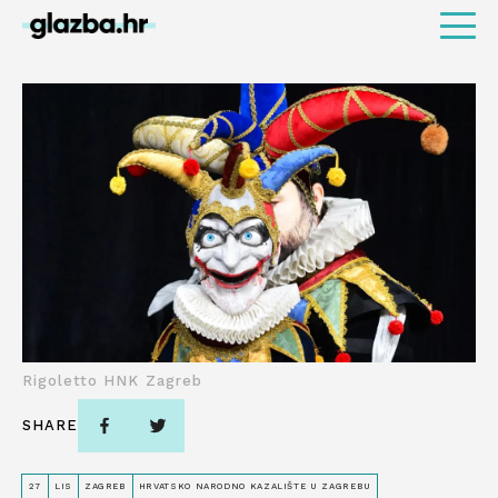
Rigoletto HNK Zagreb
SHARE
27
LIS
ZAGREB
HRVATSKO NARODNO KAZALIŠTE U ZAGREBU