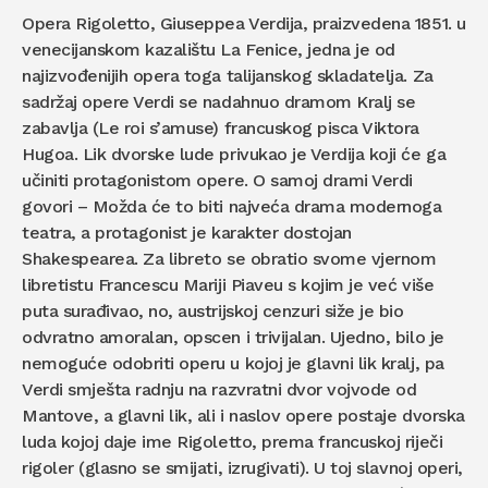
Opera Rigoletto, Giuseppea Verdija, praizvedena 1851. u
venecijanskom kazalištu La Fenice, jedna je od
najizvođenijih opera toga talijanskog skladatelja. Za
sadržaj opere Verdi se nadahnuo dramom Kralj se
zabavlja (Le roi s’amuse) francuskog pisca Viktora
Hugoa. Lik dvorske lude privukao je Verdija koji će ga
učiniti protagonistom opere. O samoj drami Verdi
govori – Možda će to biti najveća drama modernoga
teatra, a protagonist je karakter dostojan
Shakespearea. Za libreto se obratio svome vjernom
libretistu Francescu Mariji Piaveu s kojim je već više
puta surađivao, no, austrijskoj cenzuri siže je bio
odvratno amoralan, opscen i trivijalan. Ujedno, bilo je
nemoguće odobriti operu u kojoj je glavni lik kralj, pa
Verdi smješta radnju na razvratni dvor vojvode od
Mantove, a glavni lik, ali i naslov opere postaje dvorska
luda kojoj daje ime Rigoletto, prema francuskoj riječi
rigoler (glasno se smijati, izrugivati). U toj slavnoj operi,