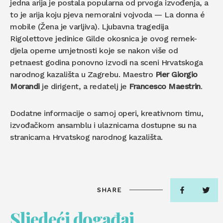
jedna arija je postala popularna od prvoga izvođenja, a
to je arija koju pjeva nemoralni vojvoda — La donna é
mobile (Žena je varljiva). Ljubavna tragedija
Rigolettove jedinice Gilde okosnica je ovog remek-
djela operne umjetnosti koje se nakon više od
petnaest godina ponovno izvodi na sceni Hrvatskoga
narodnog kazališta u Zagrebu. Maestro
Pier Giorgio
Morandi
je dirigent, a redatelj je
Francesco Maestrin
.
Dodatne informacije o samoj operi, kreativnom timu,
izvođačkom ansamblu i ulaznicama dostupne su na
stranicama Hrvatskog narodnog kazališta.
SHARE
Sljedeći događaj