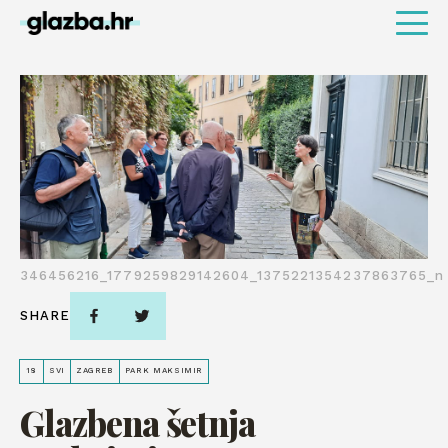
346456216_1779259829142604_1375221354237863765_n
SHARE
18
SVI
ZAGREB
PARK MAKSIMIR
Glazbena šetnja