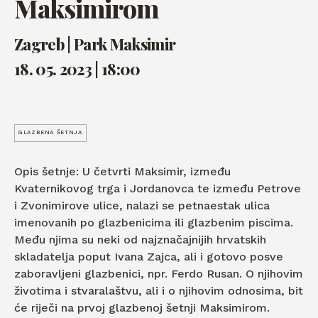
Maksimirom
Zagreb | Park Maksimir
18. 05. 2023 | 18:00
GLAZBENA ŠETNJA
Opis šetnje: U četvrti Maksimir, između
Kvaternikovog trga i Jordanovca te između Petrove
i Zvonimirove ulice, nalazi se petnaestak ulica
imenovanih po glazbenicima ili glazbenim piscima.
Među njima su neki od najznačajnijih hrvatskih
skladatelja poput Ivana Zajca, ali i gotovo posve
zaboravljeni glazbenici, npr. Ferdo Rusan. O njihovim
životima i stvaralaštvu, ali i o njihovim odnosima, bit
će riječi na prvoj glazbenoj šetnji Maksimirom.