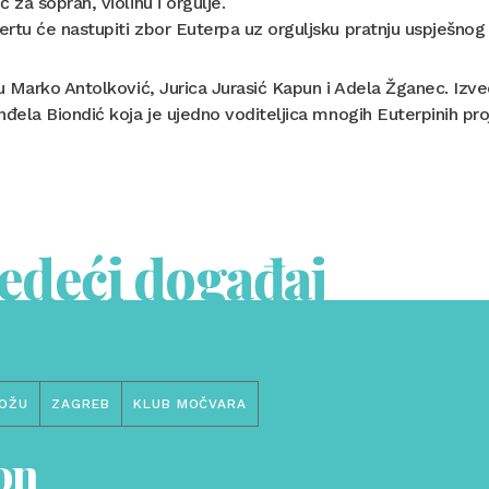
ć za sopran, violinu i orgulje.
rtu će nastupiti zbor Euterpa uz orguljsku pratnju uspješnog 
su Marko Antolković, Jurica Jurasić Kapun i Adela Žganec. Iz
nđela Biondić koja je ujedno voditeljica mnogih Euterpinih pro
jedeći događaj
OŽU
ZAGREB
KLUB MOČVARA
on