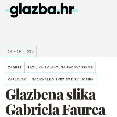
24 - 26
OŽU
ZAGREB
BAZILIKA SV. ANTUNA PADOVANSKOG
KARLOVAC
NACIONALNO SVETIŠTE SV. JOSIPA
Glazbena slika
Gabriela Faurea