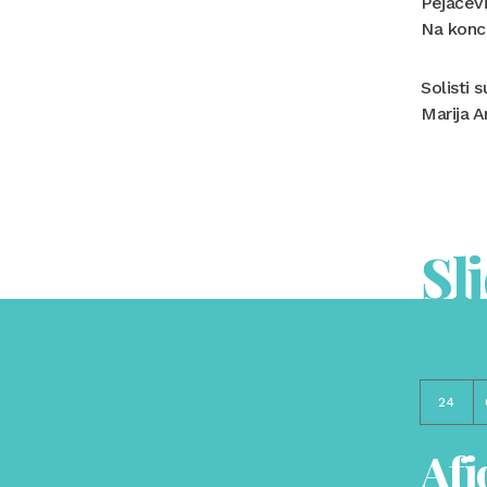
Pejačevi
Na konce
Solisti 
Marija A
Sl
24
Afi