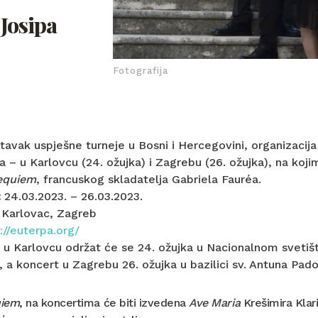
 Josipa
Fotografija
tavak uspješne turneje u Bosni i Hercegovini, organizacija
a – u Karlovcu (24. ožujka) i Zagrebu (26. ožujka), na ko
equiem
, francuskog skladatelja Gabriela Fauréa. ​
:
24.03.2023. – 26.03.2023.
Karlovac, Zagreb
://euterpa.org/
 u Karlovcu održat će se 24. ožujka u Nacionalnom svetišt
, a koncert u Zagrebu 26. ožujka u bazilici sv. Antuna Pad
iem
, na koncertima će biti izvedena
Ave Maria
Krešimira Klar