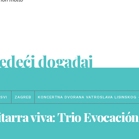
jedeći događaj
SVI
ZAGREB
KONCERTNA DVORANA VATROSLAVA LISINSKOG 
tarra viva: Trio Evocación