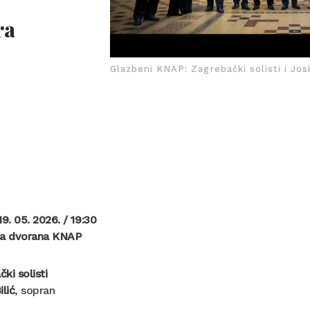
ra
Glazbeni KNAP: Zagrebački solisti i Josi
19. 05. 2026. / 19:30
na dvorana KNAP
ki solisti
ilić
, sopran