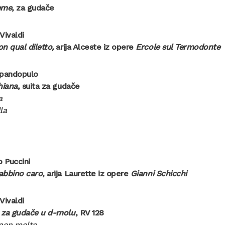
eme
, za gudače
Vivaldi
n qual diletto,
arija Alceste iz opere
Ercole sul Termodonte
apandopulo
hiana
, suita za gudače
a
la
 Puccini
abbino caro
, arija Laurette iz opere
Gianni Schicchi
Vivaldi
 za gudače u d-molu
, RV 128
 non molto