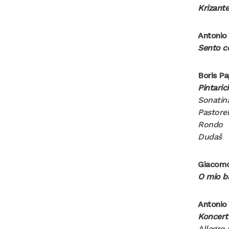
Krizant
Antonio 
Sento co
Boris P
Pintaric
Sonatin
Pastorel
Rondo
Dudaš
Giacomo
O mio b
Antonio 
Koncert
Allegro