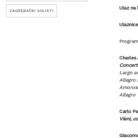
Ulaz na 
ZAGREBAČKI SOLISTI
Ulaznic
Program
Charles 
Concert
Largo a
Allegro 
Amoros
Allegro
Carlo Pa
Vieni, co
Giacomo