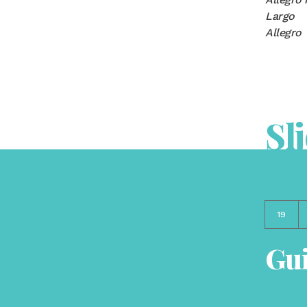
Largo
Allegro
Sl
19
Gui