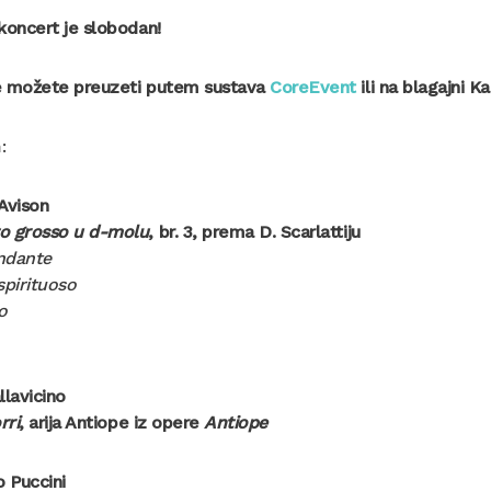
koncert je slobodan!
e možete preuzeti putem sustava
CoreEvent
ili na blagajni 
:
Avison
o grosso u d-molu
, br. 3, prema D. Scarlattiju
ndante
spirituoso
o
llavicino
rri
, arija Antiope iz opere
Antiope
 Puccini