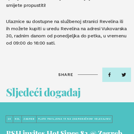
smijete propustiti!
Ulaznice su dostupne na službenoj stranici Revelina ili
ih možete kupiti u uredu Revelina na adresi Vukovarska
30, radnim danom od ponedjeljka do petka, u vremenu
od 09:00 do 16:00 sati.
SHARE
Sljedeći događaj
24
KOL
ZAGREB
PLATO PAVILJONA 15 NA ZAGREBAČKOM VELESAJMU
BSH invites Hot Since 82 @ Zagreb