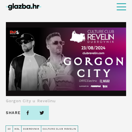
Gorgon City u Revelinu
SHARE
23
KOL
DUBROVNIK
CULTURE CLUB REVELIN