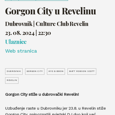
Gorgon City u Revelinu
Dubrovnik | Culture Club Revelin
23. 08. 2024 | 22:30
Ulaznice
Web stranica
DUBROVNIK
GORGON CITY
KYE GIBBON
MATT ROBSON SCOTT
REVELIN
Gorgon City stiže u dubrovački Revelin!
Uzbuđenje raste u Dubrovniku jer 23.8. u Revelin stiže
Gorgon City, najpoznatiji svjetski DJ duo koji već