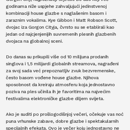
godinama niže uspjehe zahvaljujući jedinstvenoj
kombinaciji house glazbe s naglašenim basom i
zaraznim vokalima. Kye Gibbon i Matt Robson Scott,
dvojac iza Gorgon Cityja, čvrsto su se etablirali kao
jedan od najcjenjenijih suvremenih plesnih glazbenih
dvojaca na globalnoj sceni.
Do danas su prikupili više od 10 milijuna prodanih
singlova i 1,5 milijardi globalnih streamova, nagrađeni
za svoj sada već prepoznatljiv zvuk bezvremenske,
često basom vođene house glazbe. Njihova
sposobnost da kreiraju atmosferu koja jednostavno
poziva na ples učinila ih je favoritima na najvećim
festivalima elektroničke glazbe diljem svijeta.
Ako je suditi po prošlogodišnjoj večeri, očekuje vas noć
puna vrhunske zabave, dobre glazbe i spektakularnih
specijalnih efekata. Ovo je večer koju jednostavno ne