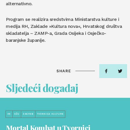
alternativno.
Program se realizira sredstvima Ministarstva kulture i
medija RH, Zaklade »Kultura nova«, Hrvatskog društva
skladatelja – ZAMP-a, Grada Osijeka i Osječko-
baranjske županije.
SHARE
Sljedeći događaj
09
OŽU
ZAGREB
TVORNICA KULTURE
Mortal Kombat u Tvornici