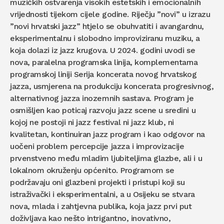
muzičkih ostvarenja visokih estetskih i emocionalnih
vrijednosti tijekom cijele godine. Riječju ”novi” u izrazu
”novi hrvatski jazz” htjelo se obuhvatiti i avangardnu,
eksperimentalnu i slobodno improviziranu muziku, a
koja dolazi iz jazz krugova. U 2024. godini uvodi se
nova, paralelna programska linija, komplementarna
programskoj liniji Serija koncerata novog hrvatskog
jazza, usmjerena na produkciju koncerata progresivnog,
alternativnog jazza inozemnih sastava. Program je
osmišljen kao poticaj razvoju jazz scene u sredini u
kojoj ne postoji ni jazz festival ni jazz klub, ni
kvalitetan, kontinuiran jazz program i kao odgovor na
uočeni problem percepcije jazza i improvizacije
prvenstveno među mladim ljubiteljima glazbe, ali i u
lokalnom okruženju općenito. Programom se
podržavaju oni glazbeni projekti i pristupi koji su
istraživački i eksperimentalni, a u Osijeku se stvara
nova, mlada i zahtjevna publika, koja jazz prvi put
doživljava kao nešto intrigantno, inovativno,