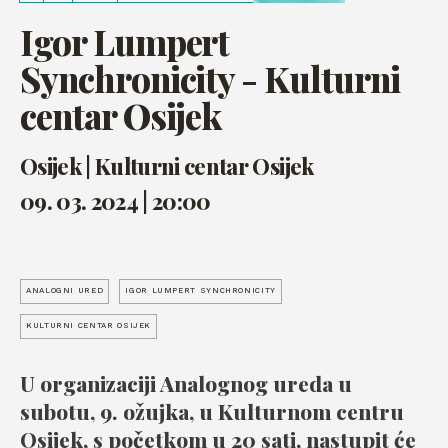
Igor Lumpert
Synchronicity - Kulturni
centar Osijek
Osijek | Kulturni centar Osijek
09. 03. 2024 | 20:00
ANALOGNI URED
IGOR LUMPERT SYNCHRONICITY
KULTURNI CENTAR OSIJEK
U organizaciji Analognog ureda u
subotu, 9. ožujka, u Kulturnom centru
Osijek, s početkom u 20 sati, nastupit će