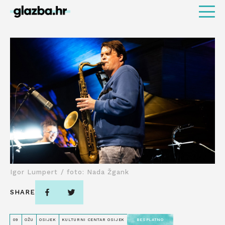
Igor Lumpert / foto: Nada Žgank
SHARE
09
OŽU
OSIJEK
KULTURNI CENTAR OSIJEK
BESPLATNO