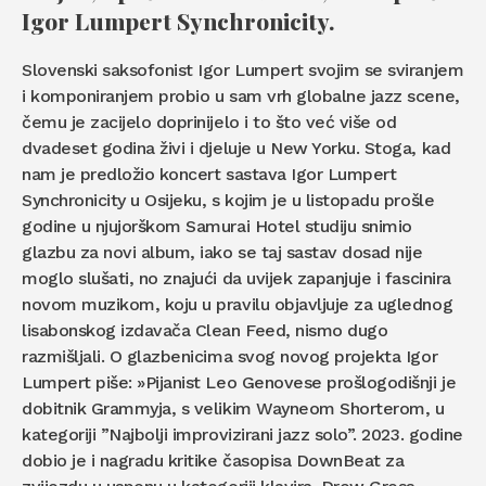
Igor Lumpert Synchronicity.
Slovenski saksofonist Igor Lumpert svojim se sviranjem
i komponiranjem probio u sam vrh globalne jazz scene,
čemu je zacijelo doprinijelo i to što već više od
dvadeset godina živi i djeluje u New Yorku. Stoga, kad
nam je predložio koncert sastava Igor Lumpert
Synchronicity u Osijeku, s kojim je u listopadu prošle
godine u njujorškom Samurai Hotel studiju snimio
glazbu za novi album, iako se taj sastav dosad nije
moglo slušati, no znajući da uvijek zapanjuje i fascinira
novom muzikom, koju u pravilu objavljuje za uglednog
lisabonskog izdavača Clean Feed, nismo dugo
razmišljali. O glazbenicima svog novog projekta Igor
Lumpert piše: »Pijanist Leo Genovese prošlogodišnji je
dobitnik Grammyja, s velikim Wayneom Shorterom, u
kategoriji ”Najbolji improvizirani jazz solo”. 2023. godine
dobio je i nagradu kritike časopisa DownBeat za