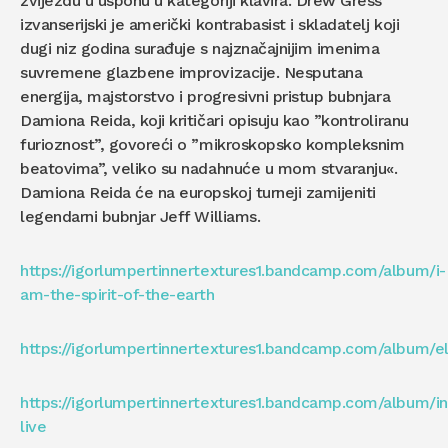
zvijezdu u usponu u kategoriji klavira. Drew Gress
izvanserijski je američki kontrabasist i skladatelj koji
dugi niz godina surađuje s najznačajnijim imenima
suvremene glazbene improvizacije. Nesputana
energija, majstorstvo i progresivni pristup bubnjara
Damiona Reida, koji kritičari opisuju kao ”kontroliranu
furioznost”, govoreći o ”mikroskopsko kompleksnim
beatovima”, veliko su nadahnuće u mom stvaranju«.
Damiona Reida će na europskoj turneji zamijeniti
legendarni bubnjar Jeff Williams.
https://igorlumpertinnertextures1.bandcamp.com/album/i-
am-the-spirit-of-the-earth
https://igorlumpertinnertextures1.bandcamp.com/album/e
https://igorlumpertinnertextures1.bandcamp.com/album/in
live