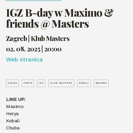
IGZ B-day w Maximo &
friends @ Masters
Zagreb | Klub Masters
02. 08. 2025 | 20:00
Web stranica
CHUBA
HERYA
IGZ
KLUB MASTERS
KOBALI
MAXIMO
LINE UP:
Maximo
Herya
Kobali
Chuba