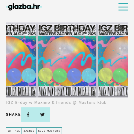
IGZ B-day w Maximo & friends @ Masters klub
SHARE
02
KOL
ZAGREB
KLUB MASTERS