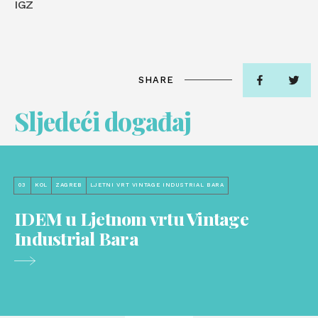
IGZ
SHARE
Sljedeći događaj
03
KOL
ZAGREB
LJETNI VRT VINTAGE INDUSTRIAL BARA
IDEM u Ljetnom vrtu Vintage
Industrial Bara