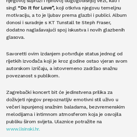
njegovoj supruzi i njihovoj dugogodišnjoj vezi, kao i
singl
“Do It for Love”,
koji otkriva njegovu temeljnu
motivaciju, a to je ljubav prema glazbi i publici. Album
donosi i suradnje s KT Tunstall te Steph Fraser,
dodatno naglašavajući spoj iskustva i novih glazbenih
glasova.
Savoretti ovim izdanjem potvrđuje status jednog od
rijetkih izvođača koji je kroz godine ostao vjeran svom
autorskom izričaju, a istovremeno zadržao snažnu
povezanost s publikom.
Zagrebački koncert bit će jedinstvena prilika za
doživjeti njegov prepoznatljiv emotivni stil uživo u
večeri ispunjenoj snažnim baladama, bezvremenskim
melodijama i intimnom atmosferom koja je osvojila
publiku širom svijeta. Ulaznice potražite na
www.lisinski.hr.