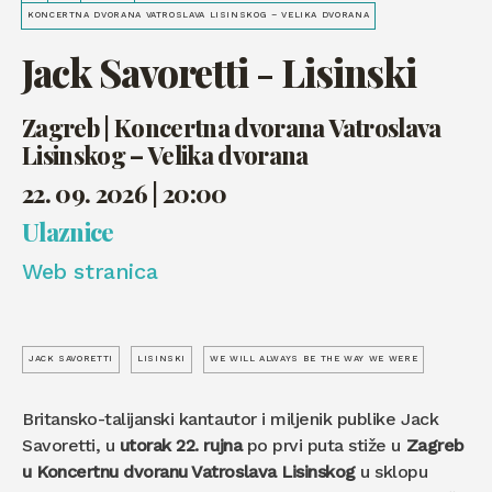
KONCERTNA DVORANA VATROSLAVA LISINSKOG – VELIKA DVORANA
Jack Savoretti - Lisinski
Zagreb | Koncertna dvorana Vatroslava
Lisinskog – Velika dvorana
22. 09. 2026 | 20:00
Ulaznice
Web stranica
JACK SAVORETTI
LISINSKI
WE WILL ALWAYS BE THE WAY WE WERE
Britansko-talijanski kantautor i miljenik publike Jack
Savoretti, u
utorak 22. rujna
po prvi puta stiže u
Zagreb
u Koncertnu dvoranu Vatroslava Lisinskog
u sklopu