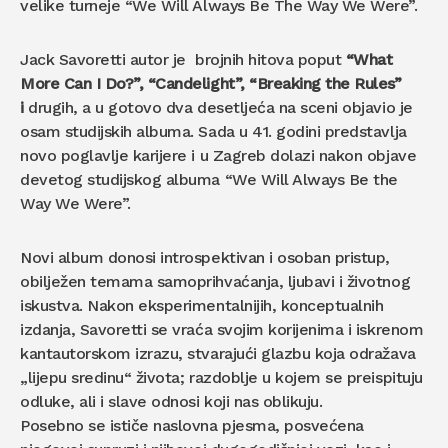
velike turneje “We Will Always Be The Way We Were”.
Jack Savoretti autor je brojnih hitova poput
“What
More Can I Do?”, “Candelight”, “Breaking the Rules”
i
drugih, a u gotovo dva desetljeća na sceni objavio je
osam studijskih albuma. Sada u 41. godini predstavlja
novo poglavlje karijere i u Zagreb dolazi nakon objave
devetog studijskog albuma “We Will Always Be the
Way We Were”.
Novi album donosi introspektivan i osoban pristup,
obilježen temama samoprihvaćanja, ljubavi i životnog
iskustva. Nakon eksperimentalnijih, konceptualnih
izdanja, Savoretti se vraća svojim korijenima i iskrenom
kantautorskom izrazu, stvarajući glazbu koja odražava
„lijepu sredinu“ života; razdoblje u kojem se preispituju
odluke, ali i slave odnosi koji nas oblikuju.
Posebno se ističe naslovna pjesma, posvećena