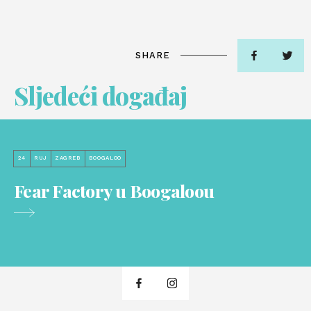
SHARE
Sljedeći događaj
24
RUJ
ZAGREB
BOOGALOO
Fear Factory u Boogaloou