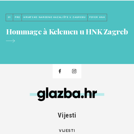
01
PRO
HRVATSKO NARODNO KAZALIŠTE U ZAGREBU
FOYER HNK
Hommage à Kelemen u HNK Zagreb
Vijesti
VIJESTI