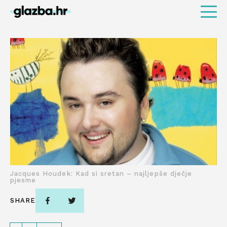
Jacques Houdek: Kad si sretan – najljepše dječje
pjesme
SHARE