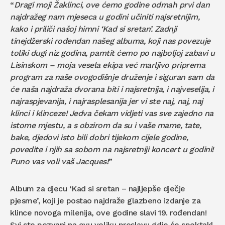
“
Dragi moji Žaklinci, ove ćemo godine odmah prvi dan
najdražeg nam mjeseca u godini učiniti najsretnijim,
kako i priliči našoj himni ‘Kad si sretan’. Zadnji
tinejdžerski rođendan našeg albuma, koji nas povezuje
toliki dugi niz godina, pamtit ćemo po najboljoj zabavi u
Lisinskom – moja vesela ekipa već marljivo priprema
program za naše ovogodišnje druženje i siguran sam da
će naša najdraža dvorana biti i najsretnija, i najveselija, i
najraspjevanija, i najrasplesanija jer vi ste naj, naj, naj
klinci i klinceze! Jedva čekam vidjeti vas sve zajedno na
istome mjestu, a s obzirom da su i vaše mame, tate,
bake, djedovi isto bili dobri tijekom cijele godine,
povedite i njih sa sobom na najsretniji koncert u godini!
Puno vas voli vaš Jacques!
”
Album za djecu ‘Kad si sretan – najljepše dječje
pjesme’, koji je postao najdraže glazbeno izdanje za
klince novoga milenija, ove godine slavi 19. rođendan!
Svi ste pozvani na ovu veliku proslavu gdje će spektakl