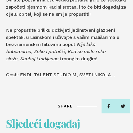
započeti pjesmom Kad si sretan, i to će biti događaj za
cijelu obitelj koji se ne smije propustiti!
Ne propustite priliku doživjeti jedinstveni glazbeni
spektakl u Lisinskom i uživajte s vašim mališanima u
bezvremenskim hitovima poput
Nije lako
bubamarcu
,
Zeko i potočić
,
Kad se male ruke
slože
,
Kauboj i Indijanac
i mnogim drugim!
Gosti: ENDI, TALENT STUDIO M, SVETI NIKOLA…
SHARE
Sljedeći događaj