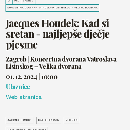
01
PRO
ZAGREB
KONCERTNA DVORANA VATROSLAVA LISINSKOG – VELIKA DVORANA
Jacques Houdek: Kad si
sretan - najljepše dječje
pjesme
Zagreb | Koncertna dvorana Vatroslava
Lisinskog – Velika dvorana
01. 12. 2024 | 10:00
Ulaznice
Web stranica
JACQUES HOUDEK
KAD SI SRETAN
LISINSKI