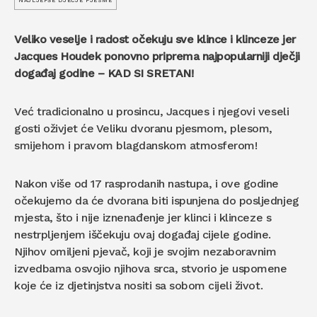
NAJLJEPŠE DJEČJE PJESME
Veliko veselje i radost očekuju sve klince i klinceze jer
Jacques Houdek ponovno priprema najpopularniji dječji
događaj godine – KAD SI SRETAN!
Već tradicionalno u prosincu, Jacques i njegovi veseli
gosti oživjet će Veliku dvoranu pjesmom, plesom,
smijehom i pravom blagdanskom atmosferom!
Nakon više od 17 rasprodanih nastupa, i ove godine
očekujemo da će dvorana biti ispunjena do posljednjeg
mjesta, što i nije iznenađenje jer klinci i klinceze s
nestrpljenjem iščekuju ovaj događaj cijele godine.
Njihov omiljeni pjevač, koji je svojim nezaboravnim
izvedbama osvojio njihova srca, stvorio je uspomene
koje će iz djetinjstva nositi sa sobom cijeli život.